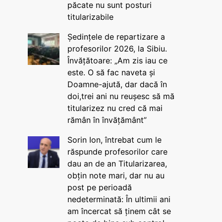
păcate nu sunt posturi
titularizabile
Ședințele de repartizare a
profesorilor 2026, la Sibiu.
Învățătoare: „Am zis iau ce
este. O să fac naveta și
Doamne-ajută, dar dacă în
doi,trei ani nu reușesc să mă
titularizez nu cred că mai
rămân în învățământ”
Sorin Ion, întrebat cum le
răspunde profesorilor care
dau an de an Titularizarea,
obțin note mari, dar nu au
post pe perioadă
nedeterminată: În ultimii ani
am încercat să ținem cât se