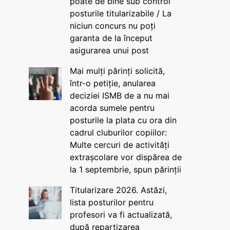
poate de bine sub control
posturile titularizabile / La
niciun concurs nu poți
garanta de la început
asigurarea unui post
Mai mulți părinți solicită,
într-o petiție, anularea
deciziei ISMB de a nu mai
acorda sumele pentru
posturile la plata cu ora din
cadrul cluburilor copiilor:
Multe cercuri de activități
extrașcolare vor dispărea de
la 1 septembrie, spun părinții
Titularizare 2026. Astăzi,
lista posturilor pentru
profesori va fi actualizată,
după repartizarea