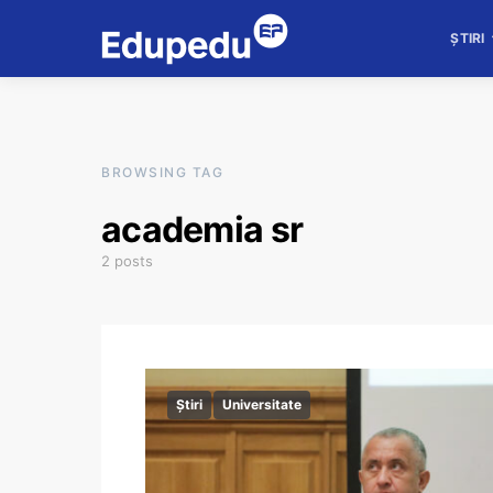
ȘTIRI
BROWSING TAG
academia sr
2 posts
Știri
Universitate