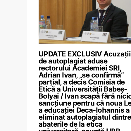
UPDATE EXCLUSIV Acuzații
de autoplagiat aduse
rectorului Academiei SRI,
Adrian Ivan, „se confirmă”
parțial, a decis Comisia de
Etică a Universității Babeș-
Bolyai / Ivan scapă fără nici
sancțiune pentru că noua L
a educației Deca-Iohannis a
eliminat autoplagiatul dintr
abaterile de la etica