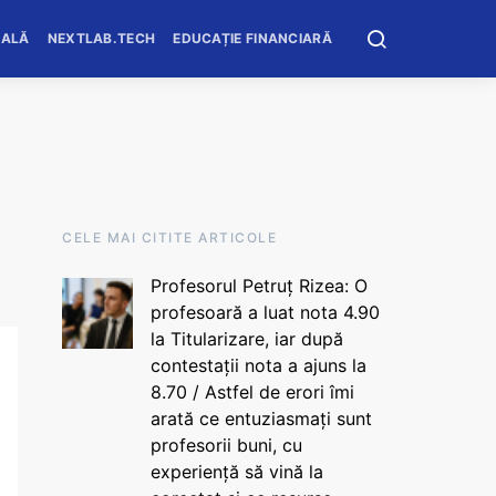
OALĂ
NEXTLAB.TECH
EDUCAȚIE FINANCIARĂ
CELE MAI CITITE ARTICOLE
Profesorul Petruț Rizea: O
profesoară a luat nota 4.90
la Titularizare, iar după
contestații nota a ajuns la
8.70 / Astfel de erori îmi
arată ce entuziasmați sunt
profesorii buni, cu
experiență să vină la