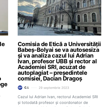
le
Comisia de Etică a Universității
Babeș-Bolyai se va autosesiza
și va analiza cazul lui Adrian
Ivan, profesor UBB și rector al
Academiei SRI, acuzat de
autoplagiat – președintele
o
comisiei, Dacian Dragoș
ege
29 septembrie 2023
C.I.
e
Cazul lui Adrian Ivan, rectorul Academiei SRI
și totodată profesor și coordonator de