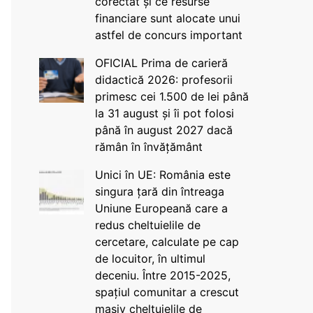
corectat și ce resurse
financiare sunt alocate unui
astfel de concurs important
OFICIAL Prima de carieră
didactică 2026: profesorii
primesc cei 1.500 de lei până
la 31 august și îi pot folosi
până în august 2027 dacă
rămân în învățământ
Unici în UE: România este
singura țară din întreaga
Uniune Europeană care a
redus cheltuielile de
cercetare, calculate pe cap
de locuitor, în ultimul
deceniu. Între 2015-2025,
spațiul comunitar a crescut
masiv cheltuielile de