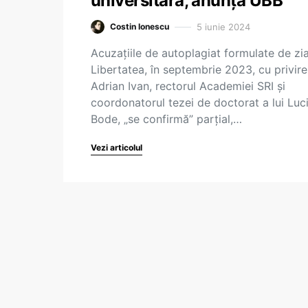
universitară, anunță UBB
5 iunie 2024
Costin Ionescu
Acuzațiile de autoplagiat formulate de zia
Libertatea, în septembrie 2023, cu privire
Adrian Ivan, rectorul Academiei SRI și
coordonatorul tezei de doctorat a lui Luc
Bode, „se confirmă” parțial,…
Vezi articolul