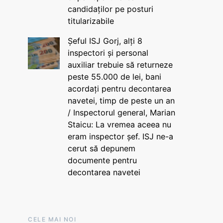
candidaților pe posturi
titularizabile
Șeful ISJ Gorj, alți 8
inspectori și personal
auxiliar trebuie să returneze
peste 55.000 de lei, bani
acordați pentru decontarea
navetei, timp de peste un an
/ Inspectorul general, Marian
Staicu: La vremea aceea nu
eram inspector șef. ISJ ne-a
cerut să depunem
documente pentru
decontarea navetei
CELE MAI NOI