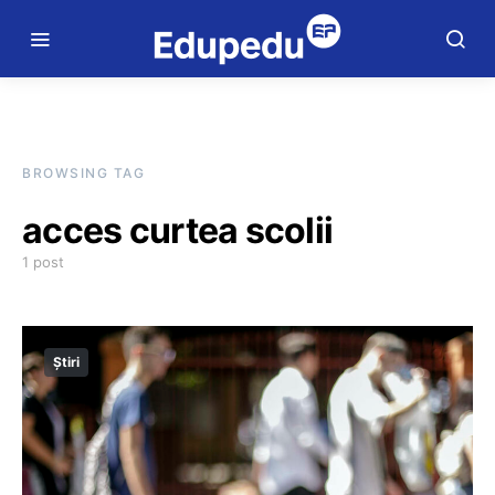
BROWSING TAG
acces curtea scolii
1 post
Știri