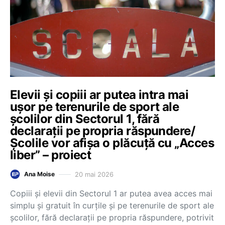
Elevii și copiii ar putea intra mai
ușor pe terenurile de sport ale
școlilor din Sectorul 1, fără
declarații pe propria răspundere/
Școlile vor afișa o plăcuță cu „Acces
liber” – proiect
20 mai 2026
Ana Moise
Copiii și elevii din Sectorul 1 ar putea avea acces mai
simplu și gratuit în curțile și pe terenurile de sport ale
școlilor, fără declarații pe propria răspundere, potrivit