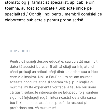
stomatolog și farmacist specialist, aplicabile din
toamnă, au fost schimbate / Subiecte unice pe
specialități / Condiții noi pentru membrii comisiei ce
elaborează subiectele pentru proba scrisă
COPYRIGHT
Pentru că scrieți despre educație, sau cu atât mai mult
datorită acestui lucru, ar fi util să citați cu link, atunci
când preluați un articol, părți dintr-un articol sau o idee
care v-a inspirat. Noi, la EduPedu.ro ne-am asumat
această conduită etică și sperăm că și publicațiile cu
mult mai multă experiență vor face la fel. Ne bucurăm
că găsiți subiecte interesante pe Edupedu.ro și suntem
siguri că înțelegeți rugămintea noastră de a cita sursa
(cu link), ca o declarație reciprocă de respect și
profesionalism. Vă mulțumim!