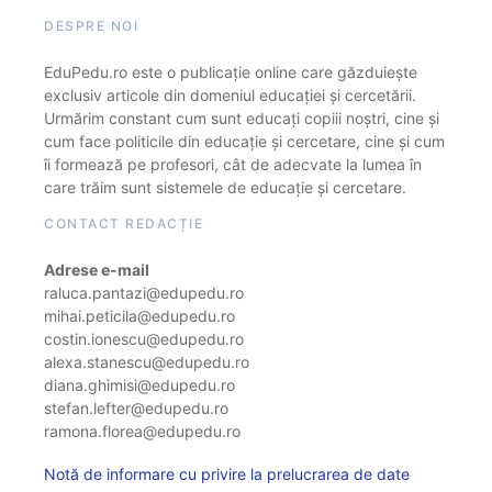
DESPRE NOI
EduPedu.ro este o publicație online care găzduiește
exclusiv articole din domeniul educației și cercetării.
Urmărim constant cum sunt educați copiii noștri, cine și
cum face politicile din educație și cercetare, cine și cum
îi formează pe profesori, cât de adecvate la lumea în
care trăim sunt sistemele de educație și cercetare.
CONTACT REDACȚIE
Adrese e-mail
raluca.pantazi@edupedu.ro
mihai.peticila@edupedu.ro
costin.ionescu@edupedu.ro
alexa.stanescu@edupedu.ro
diana.ghimisi@edupedu.ro
stefan.lefter@edupedu.ro
ramona.florea@edupedu.ro
Notă de informare cu privire la prelucrarea de date