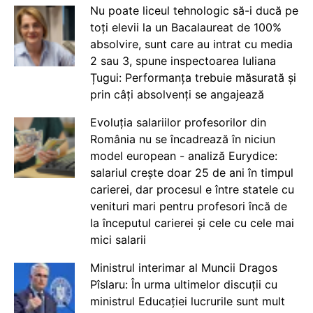
Nu poate liceul tehnologic să-i ducă pe
toți elevii la un Bacalaureat de 100%
absolvire, sunt care au intrat cu media
2 sau 3, spune inspectoarea Iuliana
Țugui: Performanța trebuie măsurată și
prin câți absolvenți se angajează
Evoluția salariilor profesorilor din
România nu se încadrează în niciun
model european - analiză Eurydice:
salariul crește doar 25 de ani în timpul
carierei, dar procesul e între statele cu
venituri mari pentru profesori încă de
la începutul carierei și cele cu cele mai
mici salarii
Ministrul interimar al Muncii Dragos
Pîslaru: În urma ultimelor discuții cu
ministrul Educației lucrurile sunt mult