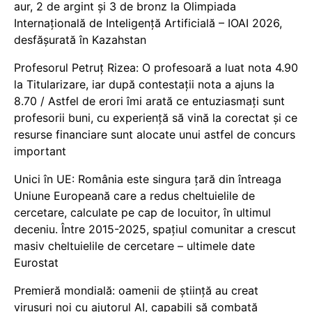
aur, 2 de argint și 3 de bronz la Olimpiada
Internațională de Inteligență Artificială – IOAI 2026,
desfășurată în Kazahstan
Profesorul Petruț Rizea: O profesoară a luat nota 4.90
la Titularizare, iar după contestații nota a ajuns la
8.70 / Astfel de erori îmi arată ce entuziasmați sunt
profesorii buni, cu experiență să vină la corectat și ce
resurse financiare sunt alocate unui astfel de concurs
important
Unici în UE: România este singura țară din întreaga
Uniune Europeană care a redus cheltuielile de
cercetare, calculate pe cap de locuitor, în ultimul
deceniu. Între 2015-2025, spațiul comunitar a crescut
masiv cheltuielile de cercetare – ultimele date
Eurostat
Premieră mondială: oamenii de știință au creat
virusuri noi cu ajutorul AI, capabili să combată