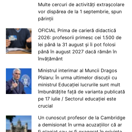
Multe cercuri de activități extrașcolare
vor dispărea de la 1 septembrie, spun
părinții
OFICIAL Prima de carieră didactică
2026: profesorii primesc cei 1.500 de
lei până la 31 august și îi pot folosi
până în august 2027 dacă rămân în
învățământ
Ministrul interimar al Muncii Dragos
Pîslaru: În urma ultimelor discuții cu
ministrul Educației lucrurile sunt mult
îmbunătățite față de varianta publicată
pe 17 iulie / Sectorul educației este
crucial
Un cunoscut profesor de la Cambridge
a demisionat în urma acuzațiilor că ar
fi plagiat sau ar fi exagerat în privința