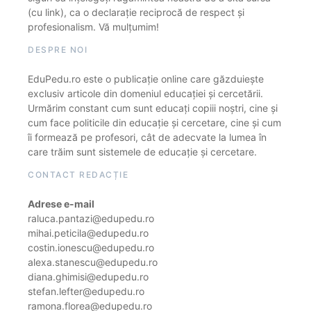
(cu link), ca o declarație reciprocă de respect și
profesionalism. Vă mulțumim!
DESPRE NOI
EduPedu.ro este o publicație online care găzduiește
exclusiv articole din domeniul educației și cercetării.
Urmărim constant cum sunt educați copiii noștri, cine și
cum face politicile din educație și cercetare, cine și cum
îi formează pe profesori, cât de adecvate la lumea în
care trăim sunt sistemele de educație și cercetare.
CONTACT REDACȚIE
Adrese e-mail
raluca.pantazi@edupedu.ro
mihai.peticila@edupedu.ro
costin.ionescu@edupedu.ro
alexa.stanescu@edupedu.ro
diana.ghimisi@edupedu.ro
stefan.lefter@edupedu.ro
ramona.florea@edupedu.ro