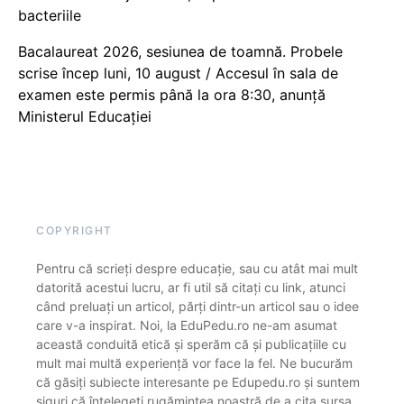
bacteriile
Bacalaureat 2026, sesiunea de toamnă. Probele
scrise încep luni, 10 august / Accesul în sala de
examen este permis până la ora 8:30, anunță
Ministerul Educației
COPYRIGHT
Pentru că scrieți despre educație, sau cu atât mai mult
datorită acestui lucru, ar fi util să citați cu link, atunci
când preluați un articol, părți dintr-un articol sau o idee
care v-a inspirat. Noi, la EduPedu.ro ne-am asumat
această conduită etică și sperăm că și publicațiile cu
mult mai multă experiență vor face la fel. Ne bucurăm
că găsiți subiecte interesante pe Edupedu.ro și suntem
siguri că înțelegeți rugămintea noastră de a cita sursa