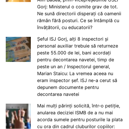
Gorj: Ministerul o comite grav de tot.
Ne sună directorii disperați că oamenii
rămân fără posturi. Ce se întâmplă cu
învățătorii, cu educatorii?
Șeful ISJ Gorj, alți 8 inspectori și
personal auxiliar trebuie să returneze
peste 55.000 de lei, bani acordați
pentru decontarea navetei, timp de
peste un an / Inspectorul general,
Marian Staicu: La vremea aceea nu
eram inspector șef. ISJ ne-a cerut să
depunem documente pentru
decontarea navetei
Mai mulți părinți solicită, într-o petiție,
anularea deciziei ISMB de a nu mai
acorda sumele pentru posturile la plata
cu ora din cadrul cluburilor copiilor: