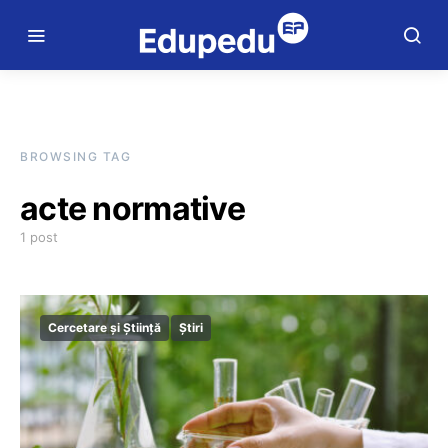
BROWSING TAG
acte normative
1 post
Cercetare și Știință
Știri