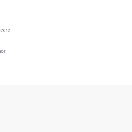
 care
nor