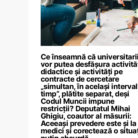
Ce înseamnă că universitari
vor putea desfășura activită
didactice și activități pe
contracte de cercetare
„simultan, în același interva
timp”, plătite separat, deși
Codul Muncii impune
restricții? Deputatul Mihai
Ghigiu, coautor al măsurii:
Aceeași prevedere este și la
medici și corectează o situa