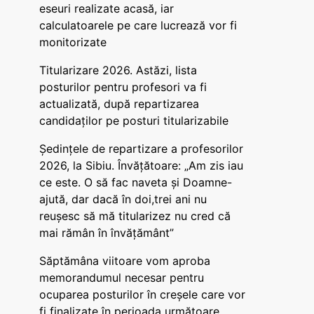
eseuri realizate acasă, iar
calculatoarele pe care lucrează vor fi
monitorizate
Titularizare 2026. Astăzi, lista
posturilor pentru profesori va fi
actualizată, după repartizarea
candidaților pe posturi titularizabile
Ședințele de repartizare a profesorilor
2026, la Sibiu. Învățătoare: „Am zis iau
ce este. O să fac naveta și Doamne-
ajută, dar dacă în doi,trei ani nu
reușesc să mă titularizez nu cred că
mai rămân în învățământ”
Săptămâna viitoare vom aproba
memorandumul necesar pentru
ocuparea posturilor în creșele care vor
fi finalizate în perioada următoare,