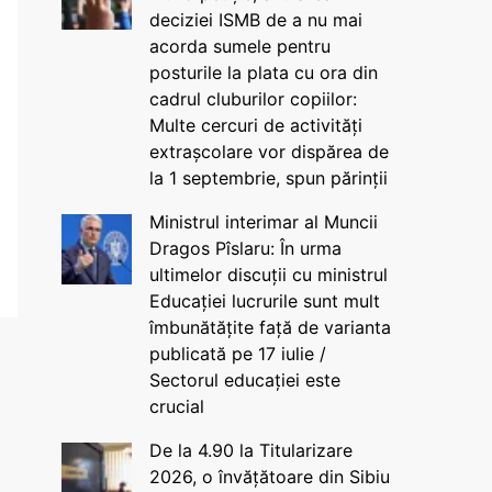
deciziei ISMB de a nu mai
acorda sumele pentru
posturile la plata cu ora din
cadrul cluburilor copiilor:
Multe cercuri de activități
extrașcolare vor dispărea de
la 1 septembrie, spun părinții
Ministrul interimar al Muncii
Dragos Pîslaru: În urma
ultimelor discuții cu ministrul
Educației lucrurile sunt mult
îmbunătățite față de varianta
publicată pe 17 iulie /
Sectorul educației este
crucial
De la 4.90 la Titularizare
2026, o învățătoare din Sibiu