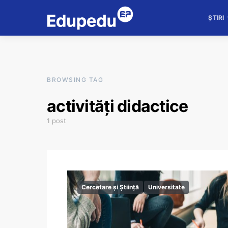
ȘTIRI
BROWSING TAG
activități didactice
1 post
Cercetare și Știință
Universitate