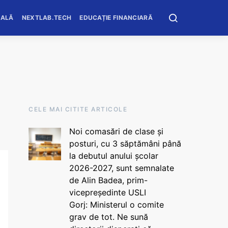
OALĂ
NEXTLAB.TECH
EDUCAȚIE FINANCIARĂ
CELE MAI CITITE ARTICOLE
Noi comasări de clase și
posturi, cu 3 săptămâni până
la debutul anului școlar
2026-2027, sunt semnalate
de Alin Badea, prim-
vicepreședinte USLI
Gorj: Ministerul o comite
grav de tot. Ne sună