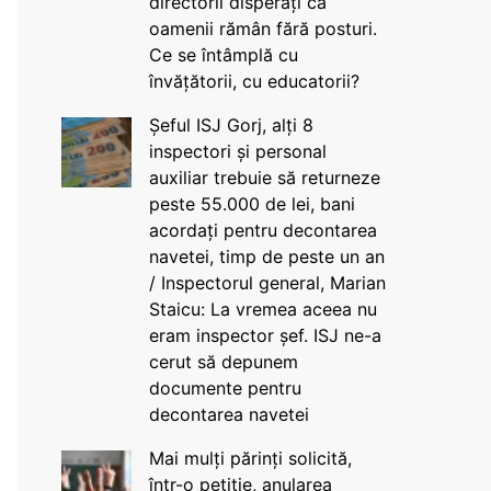
directorii disperați că
oamenii rămân fără posturi.
Ce se întâmplă cu
învățătorii, cu educatorii?
Șeful ISJ Gorj, alți 8
inspectori și personal
auxiliar trebuie să returneze
peste 55.000 de lei, bani
acordați pentru decontarea
navetei, timp de peste un an
/ Inspectorul general, Marian
Staicu: La vremea aceea nu
eram inspector șef. ISJ ne-a
cerut să depunem
documente pentru
decontarea navetei
Mai mulți părinți solicită,
într-o petiție, anularea