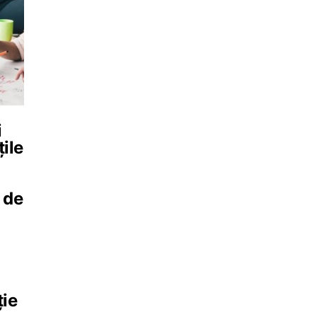
i
țile
l de
ție