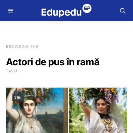
BROWSING TAG
Actori de pus în ramă
1 post
Știri