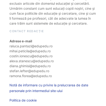
exclusiv articole din domeniul educației și cercetării.
Urmărim constant cum sunt educați copiii noștri, cine și
cum face politicile din educație și cercetare, cine și cum
îi formează pe profesori, cât de adecvate la lumea în
care trăim sunt sistemele de educație și cercetare.
CONTACT REDACȚIE
Adrese e-mail
raluca.pantazi@edupedu.ro
mihai.peticila@edupedu.ro
costin.ionescu@edupedu.ro
alexa.stanescu@edupedu.ro
diana.ghimisi@edupedu.ro
stefan.lefter@edupedu.ro
ramona.florea@edupedu.ro
Notă de informare cu privire la prelucrarea de date
personale prin intermediul site-ului
Politica de cookie