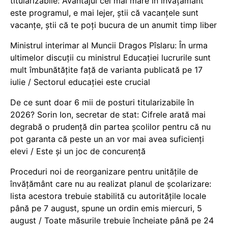
titularizabile: Avantajul cel mai mare în învățământ
este programul, e mai lejer, știi că vacanțele sunt
vacanţe, știi că te poți bucura de un anumit timp liber
Ministrul interimar al Muncii Dragos Pîslaru: În urma
ultimelor discuții cu ministrul Educației lucrurile sunt
mult îmbunătățite față de varianta publicată pe 17
iulie / Sectorul educației este crucial
De ce sunt doar 6 mii de posturi titularizabile în
2026? Sorin Ion, secretar de stat: Cifrele arată mai
degrabă o prudență din partea școlilor pentru că nu
pot garanta că peste un an vor mai avea suficienți
elevi / Este și un joc de concurență
Proceduri noi de reorganizare pentru unitățile de
învățământ care nu au realizat planul de școlarizare:
lista acestora trebuie stabilită cu autoritățile locale
până pe 7 august, spune un ordin emis miercuri, 5
august / Toate măsurile trebuie încheiate până pe 24