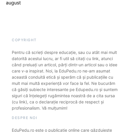
august
COPYRIGHT
Pentru că scrieți despre educație, sau cu atât mai mult
datorită acestui lucru, ar fi util să citați cu link, atunci
când preluați un articol, părți dintr-un articol sau o idee
care v-a inspirat. Noi, la EduPedu.ro ne-am asumat
această conduită etică și sperăm că și publicațiile cu
mult mai multă experiență vor face la fel. Ne bucurăm
că găsiți subiecte interesante pe Edupedu.ro și suntem
siguri că înțelegeți rugămintea noastră de a cita sursa
(cu link), ca o declarație reciprocă de respect și
profesionalism. Vă mulțumim!
DESPRE NOI
EduPedu.ro este o publicație online care găzduiește