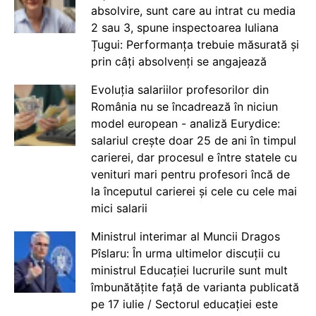
absolvire, sunt care au intrat cu media
2 sau 3, spune inspectoarea Iuliana
Țugui: Performanța trebuie măsurată și
prin câți absolvenți se angajează
Evoluția salariilor profesorilor din
România nu se încadrează în niciun
model european - analiză Eurydice:
salariul crește doar 25 de ani în timpul
carierei, dar procesul e între statele cu
venituri mari pentru profesori încă de
la începutul carierei și cele cu cele mai
mici salarii
Ministrul interimar al Muncii Dragos
Pîslaru: În urma ultimelor discuții cu
ministrul Educației lucrurile sunt mult
îmbunătățite față de varianta publicată
pe 17 iulie / Sectorul educației este