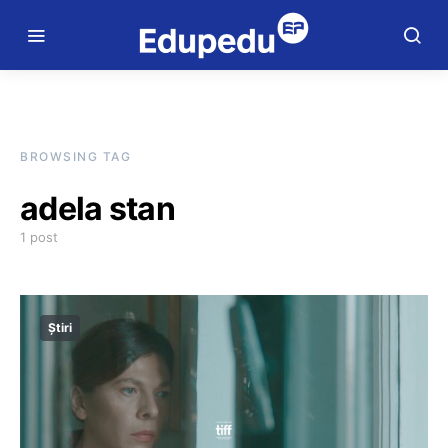
BROWSING TAG
adela stan
1 post
Știri