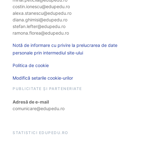
costin.ionescu@edupedu.ro
alexa.stanescu@edupedu.ro
diana.ghimisi@edupedu.ro
stefan.lefter@edupedu.ro
ramona.florea@edupedu.ro
Notă de informare cu privire la prelucrarea de date
personale prin intermediul site-ului
Politica de cookie
Modifică setarile cookie-urilor
PUBLICITATE ȘI PARTENERIATE
Adresă de e-mail
comunicare@edupedu.ro
STATISTICI EDUPEDU.RO