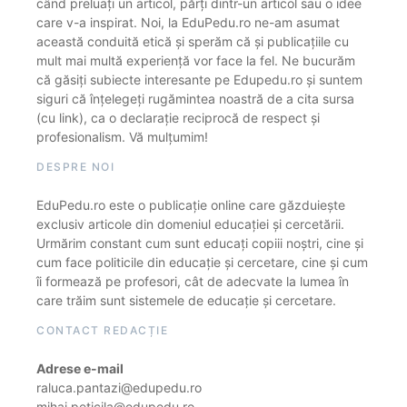
când preluați un articol, părți dintr-un articol sau o idee
care v-a inspirat. Noi, la EduPedu.ro ne-am asumat
această conduită etică și sperăm că și publicațiile cu
mult mai multă experiență vor face la fel. Ne bucurăm
că găsiți subiecte interesante pe Edupedu.ro și suntem
siguri că înțelegeți rugămintea noastră de a cita sursa
(cu link), ca o declarație reciprocă de respect și
profesionalism. Vă mulțumim!
DESPRE NOI
EduPedu.ro este o publicație online care găzduiește
exclusiv articole din domeniul educației și cercetării.
Urmărim constant cum sunt educați copiii noștri, cine și
cum face politicile din educație și cercetare, cine și cum
îi formează pe profesori, cât de adecvate la lumea în
care trăim sunt sistemele de educație și cercetare.
CONTACT REDACȚIE
Adrese e-mail
raluca.pantazi@edupedu.ro
mihai.peticila@edupedu.ro