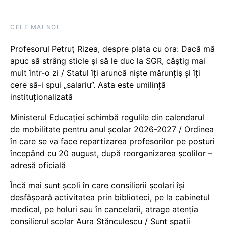
CELE MAI NOI
Profesorul Petruț Rizea, despre plata cu ora: Dacă mă
apuc să strâng sticle și să le duc la SGR, câștig mai
mult într-o zi / Statul îți aruncă niște mărunțiș și îți
cere să-i spui „salariu”. Asta este umilință
instituționalizată
Ministerul Educației schimbă regulile din calendarul
de mobilitate pentru anul școlar 2026-2027 / Ordinea
în care se va face repartizarea profesorilor pe posturi
începând cu 20 august, după reorganizarea școlilor –
adresă oficială
Încă mai sunt școli în care consilierii școlari își
desfășoară activitatea prin biblioteci, pe la cabinetul
medical, pe holuri sau în cancelarii, atrage atenția
consilierul școlar Aura Stănculescu / Sunt spații