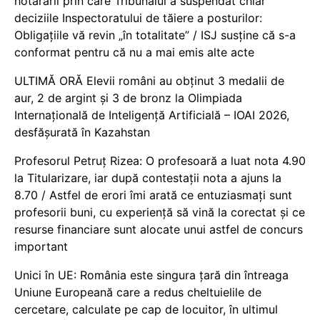
hotărârii prin care Tribunalul a suspendat chiar
deciziile Inspectoratului de tăiere a posturilor:
Obligațiile vă revin „în totalitate” / ISJ susține că s-a
conformat pentru că nu a mai emis alte acte
ULTIMĂ ORĂ Elevii români au obținut 3 medalii de
aur, 2 de argint și 3 de bronz la Olimpiada
Internațională de Inteligență Artificială – IOAI 2026,
desfășurată în Kazahstan
Profesorul Petruț Rizea: O profesoară a luat nota 4.90
la Titularizare, iar după contestații nota a ajuns la
8.70 / Astfel de erori îmi arată ce entuziasmați sunt
profesorii buni, cu experiență să vină la corectat și ce
resurse financiare sunt alocate unui astfel de concurs
important
Unici în UE: România este singura țară din întreaga
Uniune Europeană care a redus cheltuielile de
cercetare, calculate pe cap de locuitor, în ultimul