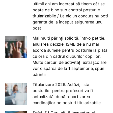
ultimii ani am încercat să ținem cât se
poate de bine sub control posturile
titularizabile / La niciun concurs nu poți
garanta de la început asigurarea unui
post
Mai mulți părinți solicită, într-o petiție,
anularea deciziei ISMB de a nu mai
acorda sumele pentru posturile la plata
cu ora din cadrul cluburilor copiilor:
Multe cercuri de activități extrașcolare
vor dispărea de la 1 septembrie, spun
părinții
Titularizare 2026. Astăzi, lista
posturilor pentru profesori va fi
actualizată, după repartizarea
candidaților pe posturi titularizabile
Șeful ISJ Gorj, alți 8 inspectori și