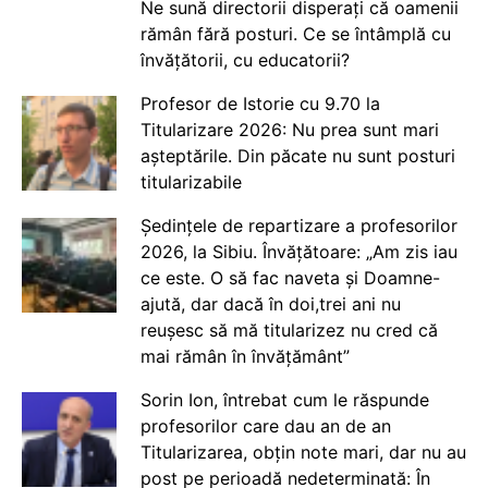
Ne sună directorii disperați că oamenii
rămân fără posturi. Ce se întâmplă cu
învățătorii, cu educatorii?
Profesor de Istorie cu 9.70 la
Titularizare 2026: Nu prea sunt mari
așteptările. Din păcate nu sunt posturi
titularizabile
Ședințele de repartizare a profesorilor
2026, la Sibiu. Învățătoare: „Am zis iau
ce este. O să fac naveta și Doamne-
ajută, dar dacă în doi,trei ani nu
reușesc să mă titularizez nu cred că
mai rămân în învățământ”
Sorin Ion, întrebat cum le răspunde
profesorilor care dau an de an
Titularizarea, obțin note mari, dar nu au
post pe perioadă nedeterminată: În