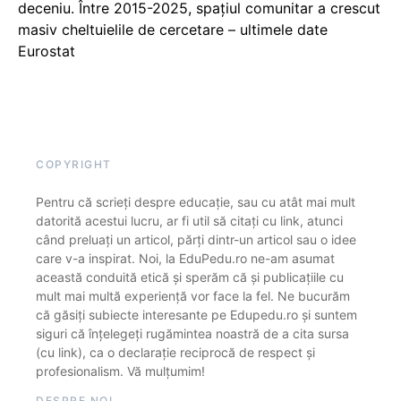
deceniu. Între 2015-2025, spațiul comunitar a crescut
masiv cheltuielile de cercetare – ultimele date
Eurostat
COPYRIGHT
Pentru că scrieți despre educație, sau cu atât mai mult
datorită acestui lucru, ar fi util să citați cu link, atunci
când preluați un articol, părți dintr-un articol sau o idee
care v-a inspirat. Noi, la EduPedu.ro ne-am asumat
această conduită etică și sperăm că și publicațiile cu
mult mai multă experiență vor face la fel. Ne bucurăm
că găsiți subiecte interesante pe Edupedu.ro și suntem
siguri că înțelegeți rugămintea noastră de a cita sursa
(cu link), ca o declarație reciprocă de respect și
profesionalism. Vă mulțumim!
DESPRE NOI