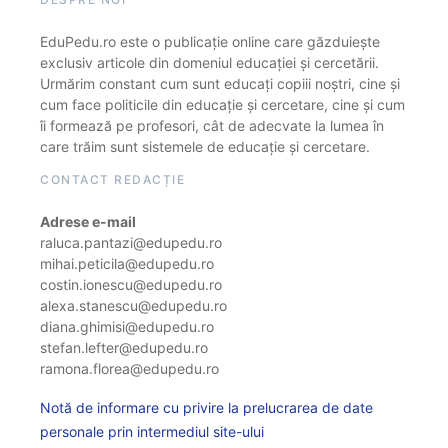
EduPedu.ro este o publicație online care găzduiește
exclusiv articole din domeniul educației și cercetării.
Urmărim constant cum sunt educați copiii noștri, cine și
cum face politicile din educație și cercetare, cine și cum
îi formează pe profesori, cât de adecvate la lumea în
care trăim sunt sistemele de educație și cercetare.
CONTACT REDACȚIE
Adrese e-mail
raluca.pantazi@edupedu.ro
mihai.peticila@edupedu.ro
costin.ionescu@edupedu.ro
alexa.stanescu@edupedu.ro
diana.ghimisi@edupedu.ro
stefan.lefter@edupedu.ro
ramona.florea@edupedu.ro
Notă de informare cu privire la prelucrarea de date
personale prin intermediul site-ului