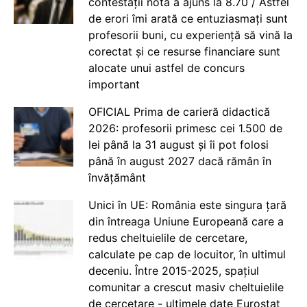
contestații nota a ajuns la 8.70 / Astfel
de erori îmi arată ce entuziasmați sunt
profesorii buni, cu experiență să vină la
corectat și ce resurse financiare sunt
alocate unui astfel de concurs
important
OFICIAL Prima de carieră didactică
2026: profesorii primesc cei 1.500 de
lei până la 31 august și îi pot folosi
până în august 2027 dacă rămân în
învățământ
Unici în UE: România este singura țară
din întreaga Uniune Europeană care a
redus cheltuielile de cercetare,
calculate pe cap de locuitor, în ultimul
deceniu. Între 2015-2025, spațiul
comunitar a crescut masiv cheltuielile
de cercetare - ultimele date Eurostat