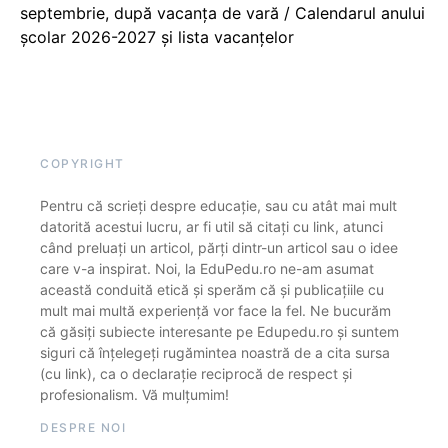
septembrie, după vacanța de vară / Calendarul anului
școlar 2026-2027 și lista vacanțelor
COPYRIGHT
Pentru că scrieți despre educație, sau cu atât mai mult
datorită acestui lucru, ar fi util să citați cu link, atunci
când preluați un articol, părți dintr-un articol sau o idee
care v-a inspirat. Noi, la EduPedu.ro ne-am asumat
această conduită etică și sperăm că și publicațiile cu
mult mai multă experiență vor face la fel. Ne bucurăm
că găsiți subiecte interesante pe Edupedu.ro și suntem
siguri că înțelegeți rugămintea noastră de a cita sursa
(cu link), ca o declarație reciprocă de respect și
profesionalism. Vă mulțumim!
DESPRE NOI