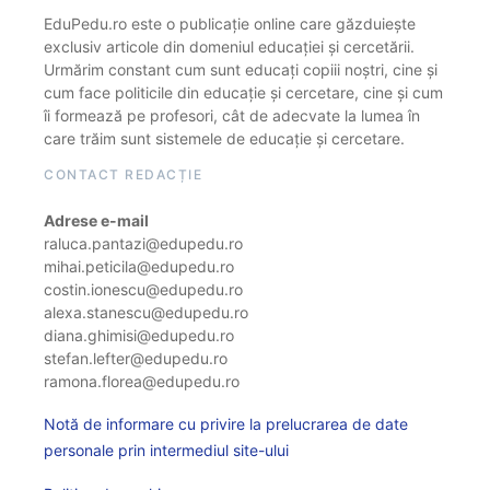
EduPedu.ro este o publicație online care găzduiește
exclusiv articole din domeniul educației și cercetării.
Urmărim constant cum sunt educați copiii noștri, cine și
cum face politicile din educație și cercetare, cine și cum
îi formează pe profesori, cât de adecvate la lumea în
care trăim sunt sistemele de educație și cercetare.
CONTACT REDACȚIE
Adrese e-mail
raluca.pantazi@edupedu.ro
mihai.peticila@edupedu.ro
costin.ionescu@edupedu.ro
alexa.stanescu@edupedu.ro
diana.ghimisi@edupedu.ro
stefan.lefter@edupedu.ro
ramona.florea@edupedu.ro
Notă de informare cu privire la prelucrarea de date
personale prin intermediul site-ului