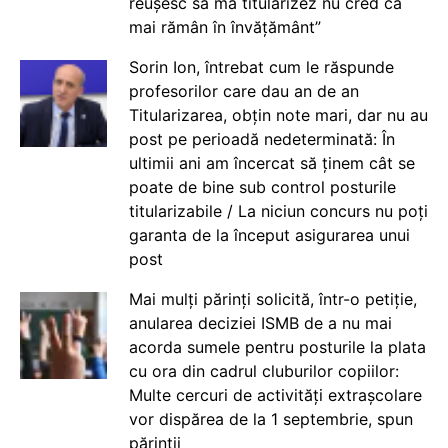
reușesc să mă titularizez nu cred că
mai rămân în învățământ”
Sorin Ion, întrebat cum le răspunde
profesorilor care dau an de an
Titularizarea, obțin note mari, dar nu au
post pe perioadă nedeterminată: În
ultimii ani am încercat să ținem cât se
poate de bine sub control posturile
titularizabile / La niciun concurs nu poți
garanta de la început asigurarea unui
post
Mai mulți părinți solicită, într-o petiție,
anularea deciziei ISMB de a nu mai
acorda sumele pentru posturile la plata
cu ora din cadrul cluburilor copiilor:
Multe cercuri de activități extrașcolare
vor dispărea de la 1 septembrie, spun
părinții