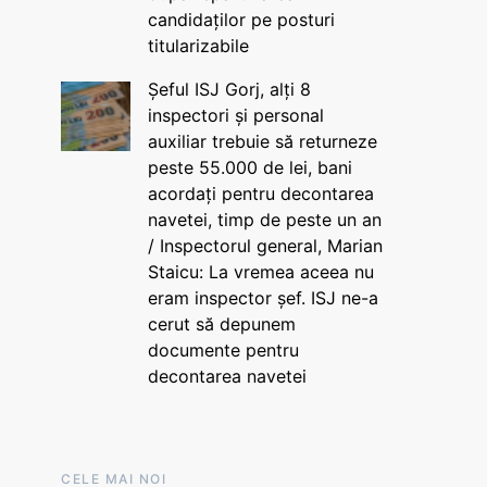
candidaților pe posturi
titularizabile
Șeful ISJ Gorj, alți 8
inspectori și personal
auxiliar trebuie să returneze
peste 55.000 de lei, bani
acordați pentru decontarea
navetei, timp de peste un an
/ Inspectorul general, Marian
Staicu: La vremea aceea nu
eram inspector șef. ISJ ne-a
cerut să depunem
documente pentru
decontarea navetei
CELE MAI NOI