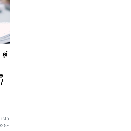
 și
e
/
ârsta
025-