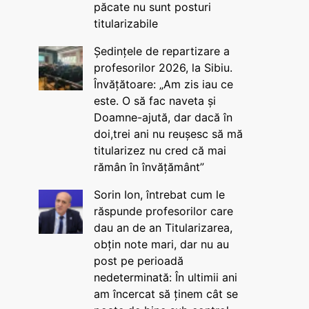
păcate nu sunt posturi
titularizabile
Ședințele de repartizare a
profesorilor 2026, la Sibiu.
Învățătoare: „Am zis iau ce
este. O să fac naveta și
Doamne-ajută, dar dacă în
doi,trei ani nu reușesc să mă
titularizez nu cred că mai
rămân în învățământ”
Sorin Ion, întrebat cum le
răspunde profesorilor care
dau an de an Titularizarea,
obțin note mari, dar nu au
post pe perioadă
nedeterminată: În ultimii ani
am încercat să ținem cât se