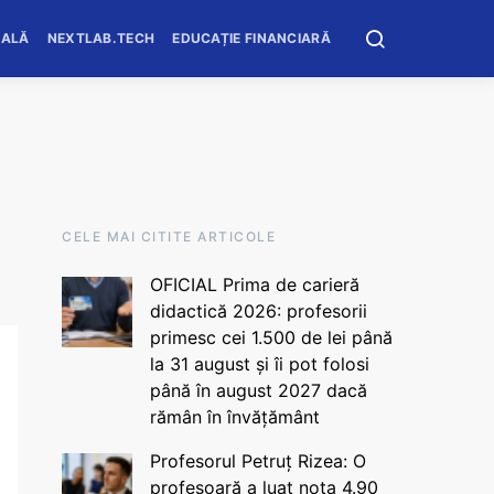
OALĂ
NEXTLAB.TECH
EDUCAȚIE FINANCIARĂ
CELE MAI CITITE ARTICOLE
OFICIAL Prima de carieră
didactică 2026: profesorii
primesc cei 1.500 de lei până
la 31 august și îi pot folosi
până în august 2027 dacă
rămân în învățământ
Profesorul Petruț Rizea: O
profesoară a luat nota 4.90