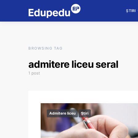
ȘTIRI
BROWSING TAG
admitere liceu seral
1 post
Admitere liceu
Știri