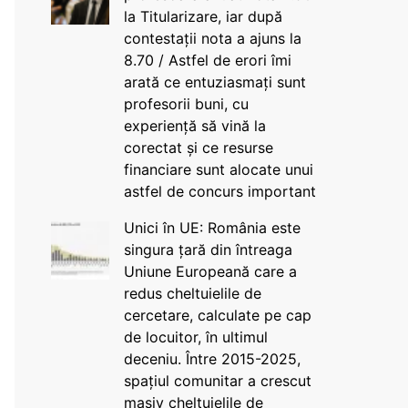
la Titularizare, iar după
contestații nota a ajuns la
8.70 / Astfel de erori îmi
arată ce entuziasmați sunt
profesorii buni, cu
experiență să vină la
corectat și ce resurse
financiare sunt alocate unui
astfel de concurs important
Unici în UE: România este
singura țară din întreaga
Uniune Europeană care a
redus cheltuielile de
cercetare, calculate pe cap
de locuitor, în ultimul
deceniu. Între 2015-2025,
spațiul comunitar a crescut
masiv cheltuielile de