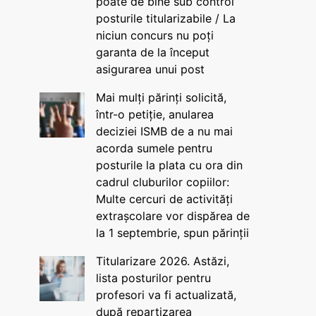
poate de bine sub control
posturile titularizabile / La
niciun concurs nu poți
garanta de la început
asigurarea unui post
Mai mulți părinți solicită,
într-o petiție, anularea
deciziei ISMB de a nu mai
acorda sumele pentru
posturile la plata cu ora din
cadrul cluburilor copiilor:
Multe cercuri de activități
extrașcolare vor dispărea de
la 1 septembrie, spun părinții
Titularizare 2026. Astăzi,
lista posturilor pentru
profesori va fi actualizată,
după repartizarea