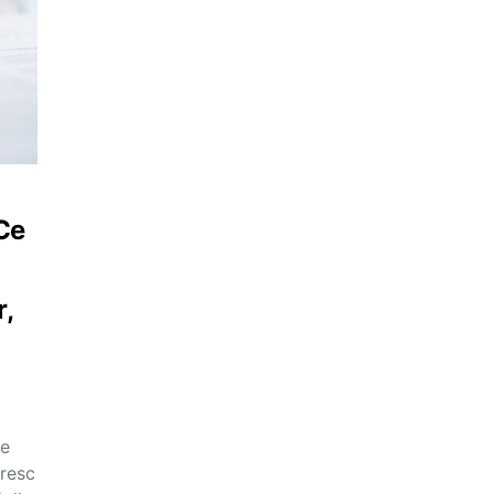
 Ce
r,
ne
iresc