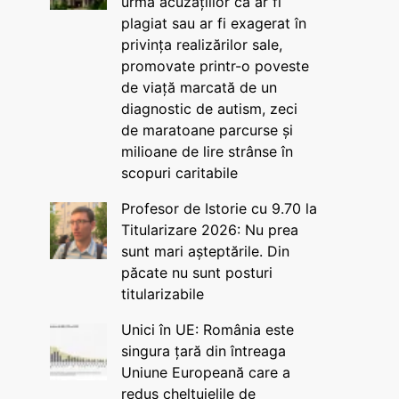
urma acuzațiilor că ar fi
plagiat sau ar fi exagerat în
privința realizărilor sale,
promovate printr-o poveste
de viață marcată de un
diagnostic de autism, zeci
de maratoane parcurse și
milioane de lire strânse în
scopuri caritabile
Profesor de Istorie cu 9.70 la
Titularizare 2026: Nu prea
sunt mari așteptările. Din
păcate nu sunt posturi
titularizabile
Unici în UE: România este
singura țară din întreaga
Uniune Europeană care a
redus cheltuielile de