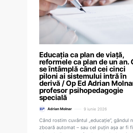
Educația ca plan de viață,
reformele ca plan de un an.
se întâmplă când cei cinci
piloni ai sistemului intră în
derivă / Op Ed Adrian Molna
profesor psihopedagogie
specială
9 iunie 2026
Adrian Molnar
Când rostim cuvântul „educație”, gândul 
zboară automat – sau cel puțin așa ar fi f