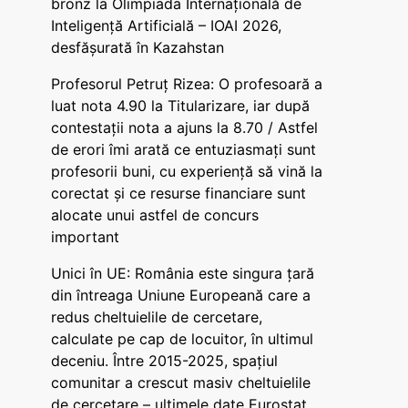
bronz la Olimpiada Internațională de
Inteligență Artificială – IOAI 2026,
desfășurată în Kazahstan
Profesorul Petruț Rizea: O profesoară a
luat nota 4.90 la Titularizare, iar după
contestații nota a ajuns la 8.70 / Astfel
de erori îmi arată ce entuziasmați sunt
profesorii buni, cu experiență să vină la
corectat și ce resurse financiare sunt
alocate unui astfel de concurs
important
Unici în UE: România este singura țară
din întreaga Uniune Europeană care a
redus cheltuielile de cercetare,
calculate pe cap de locuitor, în ultimul
deceniu. Între 2015-2025, spațiul
comunitar a crescut masiv cheltuielile
de cercetare – ultimele date Eurostat