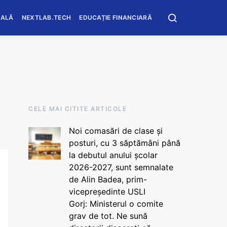
OALĂ
NEXTLAB.TECH
EDUCAȚIE FINANCIARĂ
CELE MAI CITITE ARTICOLE
Noi comasări de clase și
posturi, cu 3 săptămâni până
la debutul anului școlar
2026-2027, sunt semnalate
de Alin Badea, prim-
vicepreședinte USLI
Gorj: Ministerul o comite
grav de tot. Ne sună