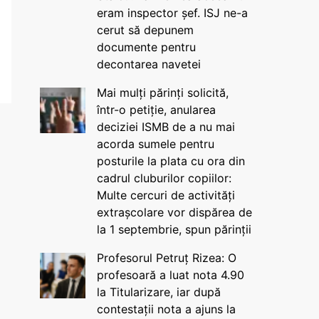
eram inspector șef. ISJ ne-a
cerut să depunem
documente pentru
decontarea navetei
Mai mulți părinți solicită,
într-o petiție, anularea
deciziei ISMB de a nu mai
acorda sumele pentru
posturile la plata cu ora din
cadrul cluburilor copiilor:
Multe cercuri de activități
extrașcolare vor dispărea de
la 1 septembrie, spun părinții
Profesorul Petruț Rizea: O
profesoară a luat nota 4.90
la Titularizare, iar după
contestații nota a ajuns la