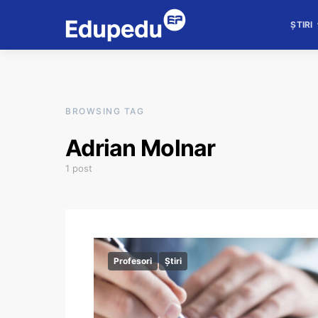
ȘTIRI
BROWSING TAG
Adrian Molnar
1 post
Profesori
Știri