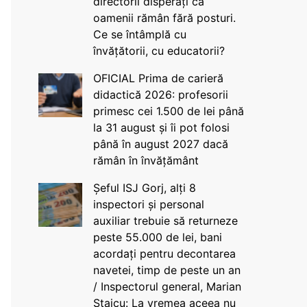
directorii disperați că
oamenii rămân fără posturi.
Ce se întâmplă cu
învățătorii, cu educatorii?
OFICIAL Prima de carieră
didactică 2026: profesorii
primesc cei 1.500 de lei până
la 31 august și îi pot folosi
până în august 2027 dacă
rămân în învățământ
Șeful ISJ Gorj, alți 8
inspectori și personal
auxiliar trebuie să returneze
peste 55.000 de lei, bani
acordați pentru decontarea
navetei, timp de peste un an
/ Inspectorul general, Marian
Staicu: La vremea aceea nu