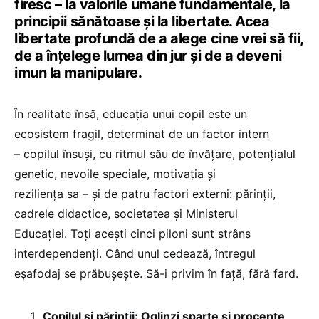
firesc – la valorile umane fundamentale, la
principii sănătoase și la libertate. Acea
libertate profundă de a alege cine vrei să fii,
de a înțelege lumea din jur și de a deveni
imun la manipulare.
În realitate însă, educația unui copil este un
ecosistem fragil, determinat de un factor intern
– copilul însuși, cu ritmul său de învățare, potențialul
genetic, nevoile speciale, motivația și
reziliența sa – și de patru factori externi: părinții,
cadrele didactice, societatea și Ministerul
Educației. Toți acești cinci piloni sunt strâns
interdependenți. Când unul cedează, întregul
eșafodaj se prăbușește. Să-i privim în față, fără fard.
Copilul și părinții: Oglinzi sparte și procente