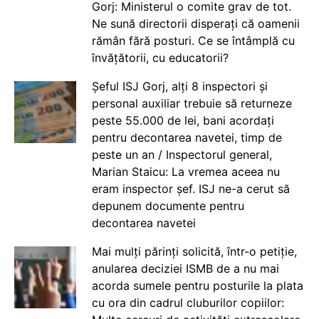
Gorj: Ministerul o comite grav de tot.
Ne sună directorii disperați că oamenii
rămân fără posturi. Ce se întâmplă cu
învățătorii, cu educatorii?
Șeful ISJ Gorj, alți 8 inspectori și
personal auxiliar trebuie să returneze
peste 55.000 de lei, bani acordați
pentru decontarea navetei, timp de
peste un an / Inspectorul general,
Marian Staicu: La vremea aceea nu
eram inspector șef. ISJ ne-a cerut să
depunem documente pentru
decontarea navetei
Mai mulți părinți solicită, într-o petiție,
anularea deciziei ISMB de a nu mai
acorda sumele pentru posturile la plata
cu ora din cadrul cluburilor copiilor: