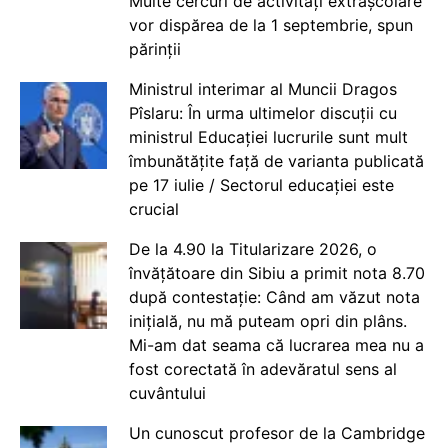
Multe cercuri de activități extrașcolare
vor dispărea de la 1 septembrie, spun
părinții
Ministrul interimar al Muncii Dragos
Pîslaru: În urma ultimelor discuții cu
ministrul Educației lucrurile sunt mult
îmbunătățite față de varianta publicată
pe 17 iulie / Sectorul educației este
crucial
De la 4.90 la Titularizare 2026, o
învățătoare din Sibiu a primit nota 8.70
după contestație: Când am văzut nota
inițială, nu mă puteam opri din plâns.
Mi-am dat seama că lucrarea mea nu a
fost corectată în adevăratul sens al
cuvântului
Un cunoscut profesor de la Cambridge