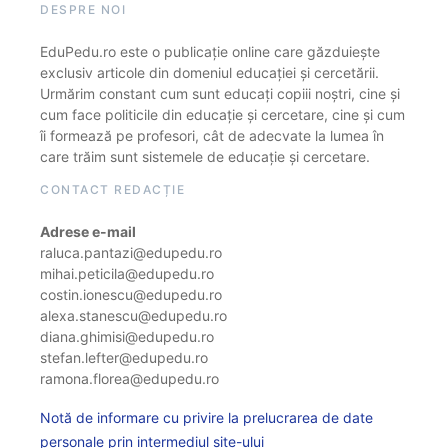
DESPRE NOI
EduPedu.ro este o publicație online care găzduiește
exclusiv articole din domeniul educației și cercetării.
Urmărim constant cum sunt educați copiii noștri, cine și
cum face politicile din educație și cercetare, cine și cum
îi formează pe profesori, cât de adecvate la lumea în
care trăim sunt sistemele de educație și cercetare.
CONTACT REDACȚIE
Adrese e-mail
raluca.pantazi@edupedu.ro
mihai.peticila@edupedu.ro
costin.ionescu@edupedu.ro
alexa.stanescu@edupedu.ro
diana.ghimisi@edupedu.ro
stefan.lefter@edupedu.ro
ramona.florea@edupedu.ro
Notă de informare cu privire la prelucrarea de date
personale prin intermediul site-ului