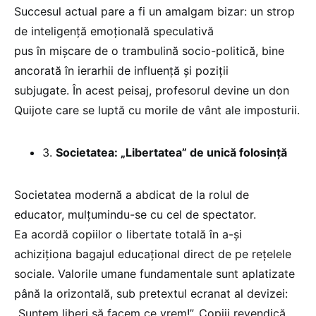
Succesul actual pare a fi un amalgam bizar: un strop
de inteligență emoțională speculativă
pus în mișcare de o trambulină socio-politică, bine
ancorată în ierarhii de influență și poziții
subjugate. În acest peisaj, profesorul devine un don
Quijote care se luptă cu morile de vânt ale imposturii.
3.
Societatea: „Libertatea” de unică folosință
Societatea modernă a abdicat de la rolul de
educator, mulțumindu-se cu cel de spectator.
Ea acordă copiilor o libertate totală în a-și
achiziționa bagajul educațional direct de pe rețelele
sociale. Valorile umane fundamentale sunt aplatizate
până la orizontală, sub pretextul ecranat al devizei:
„Suntem liberi să facem ce vrem!”. Copiii revendică