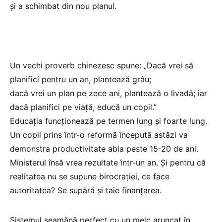
și a schimbat din nou planul.
Un vechi proverb chinezesc spune: „Dacă vrei să
planifici pentru un an, plantează grâu;
dacă vrei un plan pe zece ani, plantează o livadă; iar
dacă planifici pe viață, educă un copil.”
Educația funcționează pe termen lung și foarte lung.
Un copil prins într-o reformă începută astăzi va
demonstra productivitate abia peste 15-20 de ani.
Ministerul însă vrea rezultate într-un an. Și pentru că
realitatea nu se supune birocrației, ce face
autoritatea? Se supără și taie finanțarea.
Sistemul seamănă perfect cu un melc aruncat în