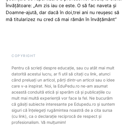
Învățătoare: „Am zis iau ce este. O să fac naveta și
Doamne-ajută, dar dacă în doi,trei ani nu reușesc să
mă titularizez nu cred că mai rămân în învățământ”
COPYRIGHT
Pentru că scrieți despre educație, sau cu atât mai mult
datorită acestui lucru, ar fi util să citați cu link, atunci
când preluați un articol, părți dintr-un articol sau o idee
care v-a inspirat. Noi, la EduPedu.ro ne-am asumat
această conduită etică și sperăm că și publicațiile cu
mult mai multă experiență vor face la fel. Ne bucurăm
că găsiți subiecte interesante pe Edupedu.ro și suntem
siguri că înțelegeți rugămintea noastră de a cita sursa
(cu link), ca o declarație reciprocă de respect și
profesionalism. Vă mulțumim!