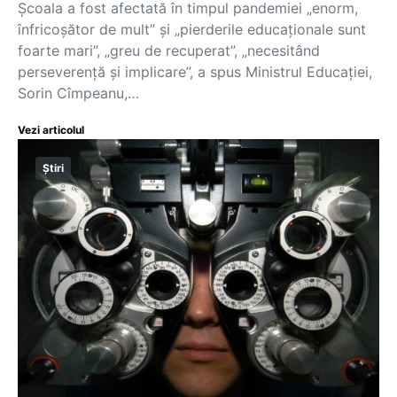
Școala a fost afectată în timpul pandemiei „enorm,
înfricoşător de mult” şi „pierderile educaţionale sunt
foarte mari”, „greu de recuperat”, „necesitând
perseverenţă şi implicare”, a spus Ministrul Educaţiei,
Sorin Cîmpeanu,…
Vezi articolul
Știri