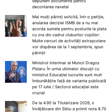
depunem documente pentru
decontarea navetei
Mai mulți părinți solicită, într-o petiție,
anularea deciziei ISMB de a nu mai
acorda sumele pentru posturile la plata
cu ora din cadrul cluburilor copiilor:
Multe cercuri de activități extrașcolare
vor dispărea de la 1 septembrie, spun
părinții
Ministrul interimar al Muncii Dragos
Pîslaru: În urma ultimelor discuții cu
ministrul Educației lucrurile sunt mult
îmbunătățite față de varianta publicată
pe 17 iulie / Sectorul educației este
crucial
De la 4.90 la Titularizare 2026, o
învățătoare din Sibiu a primit nota 8.70