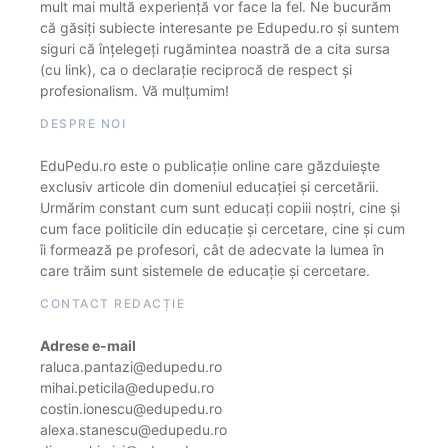
mult mai multă experiență vor face la fel. Ne bucurăm
că găsiți subiecte interesante pe Edupedu.ro și suntem
siguri că înțelegeți rugămintea noastră de a cita sursa
(cu link), ca o declarație reciprocă de respect și
profesionalism. Vă mulțumim!
DESPRE NOI
EduPedu.ro este o publicație online care găzduiește
exclusiv articole din domeniul educației și cercetării.
Urmărim constant cum sunt educați copiii noștri, cine și
cum face politicile din educație și cercetare, cine și cum
îi formează pe profesori, cât de adecvate la lumea în
care trăim sunt sistemele de educație și cercetare.
CONTACT REDACȚIE
Adrese e-mail
raluca.pantazi@edupedu.ro
mihai.peticila@edupedu.ro
costin.ionescu@edupedu.ro
alexa.stanescu@edupedu.ro