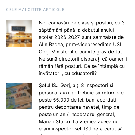
CELE MAI CITITE ARTICOLE
Noi comasări de clase și posturi, cu 3
săptămâni până la debutul anului
școlar 2026-2027, sunt semnalate de
Alin Badea, prim-vicepreședinte USLI
Gorj: Ministerul o comite grav de tot.
Ne sună directorii disperați că oamenii
rămân fără posturi. Ce se întâmplă cu
învățătorii, cu educatorii?
Șeful ISJ Gorj, alți 8 inspectori și
personal auxiliar trebuie să returneze
peste 55.000 de lei, bani acordați
pentru decontarea navetei, timp de
peste un an / Inspectorul general,
Marian Staicu: La vremea aceea nu
eram inspector șef. ISJ ne-a cerut să