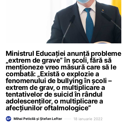
Ministrul Educației anunță probleme
„extrem de grave” în școli, fără să
menționeze vreo măsură care să le
combată: „Există o explozie a
fenomenului de bullying în școli –
extrem de grav, o multiplicare a
tentativelor de suicid în rândul
adolescenților, o multiplicare a
afecțiunilor oftalmologice”
18 ianuarie 2022
Mihai Peticilă și Ștefan Lefter