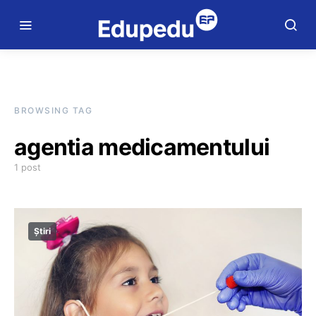
BROWSING TAG
agentia medicamentului
1 post
Știri