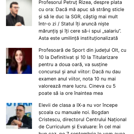
Profesorul Petruț Rizea, despre plata
cu ora: Dacă mă apuc să strâng sticle
și să le duc la SGR, câștig mai mult
într-o zi / Statul îți aruncă niște
mărunțiș și îți cere să-i spui „salariu”.
Asta este umilință instituționalizată
Profesoară de Sport din județul Olt, cu
10 la Definitivat și 10 la Titularizare
pentru a doua oară, va susține
concursul și anul viitor: Dacă nu dau
examen anul viitor, nota 10 nu mai
valorează mare lucru. Cineva cu 5
poate să ia ore înaintea mea
Elevii de clasa a IX-a nu vor începe
școala cu manuale noi. Bogdan
Cristescu, directorul Centrului Național
de Curriculum și Evaluare: În cel mai
bun caz, pe 7 septembrie le vom avea