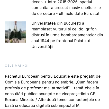
deceniu. Între 2015-2025, spațiul
comunitar a crescut masiv cheltuielile
de cercetare - ultimele date Eurostat
Universitatea din București a
reamplasat vulturul și cei doi grifoni
distruși în urma bombardamentelor din
anul 1944 pe frontonul Palatului
Universității
CELE MAI NOI
Pachetul European pentru Educație este pregătit de
Comisia Europeană pentru noiembrie. „Cum facem
profesia de profesor mai atractivă” – temă-cheie în
consultări publice anunțate de vicepreședinta CE,
Roxana Mînzatu / Alte două teme: competențele de
bază și educația digitală sub impactul IA