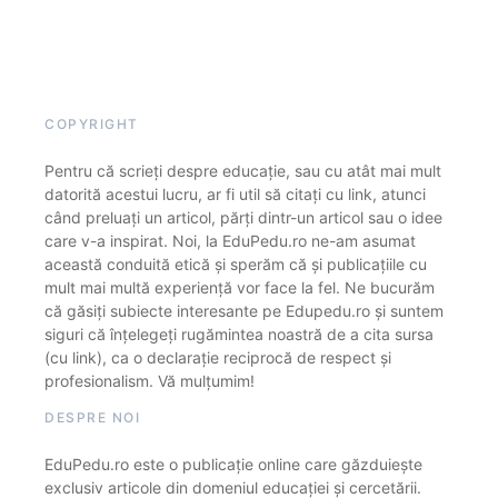
COPYRIGHT
Pentru că scrieți despre educație, sau cu atât mai mult
datorită acestui lucru, ar fi util să citați cu link, atunci
când preluați un articol, părți dintr-un articol sau o idee
care v-a inspirat. Noi, la EduPedu.ro ne-am asumat
această conduită etică și sperăm că și publicațiile cu
mult mai multă experiență vor face la fel. Ne bucurăm
că găsiți subiecte interesante pe Edupedu.ro și suntem
siguri că înțelegeți rugămintea noastră de a cita sursa
(cu link), ca o declarație reciprocă de respect și
profesionalism. Vă mulțumim!
DESPRE NOI
EduPedu.ro este o publicație online care găzduiește
exclusiv articole din domeniul educației și cercetării.