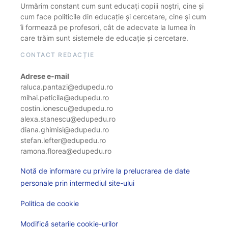
Urmărim constant cum sunt educați copiii noștri, cine și
cum face politicile din educație și cercetare, cine și cum
îi formează pe profesori, cât de adecvate la lumea în
care trăim sunt sistemele de educație și cercetare.
CONTACT REDACȚIE
Adrese e-mail
raluca.pantazi@edupedu.ro
mihai.peticila@edupedu.ro
costin.ionescu@edupedu.ro
alexa.stanescu@edupedu.ro
diana.ghimisi@edupedu.ro
stefan.lefter@edupedu.ro
ramona.florea@edupedu.ro
Notă de informare cu privire la prelucrarea de date
personale prin intermediul site-ului
Politica de cookie
Modifică setarile cookie-urilor