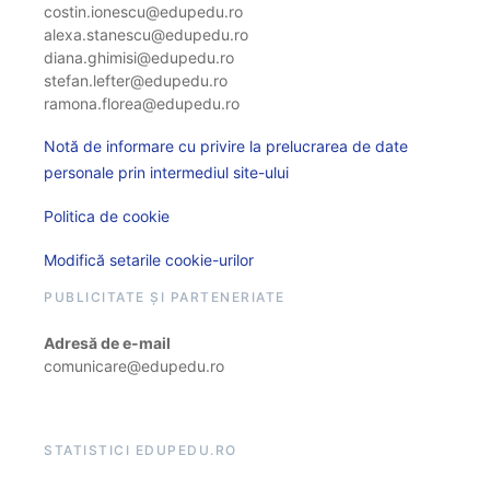
costin.ionescu@edupedu.ro
alexa.stanescu@edupedu.ro
diana.ghimisi@edupedu.ro
stefan.lefter@edupedu.ro
ramona.florea@edupedu.ro
Notă de informare cu privire la prelucrarea de date
personale prin intermediul site-ului
Politica de cookie
Modifică setarile cookie-urilor
PUBLICITATE ȘI PARTENERIATE
Adresă de e-mail
comunicare@edupedu.ro
STATISTICI EDUPEDU.RO