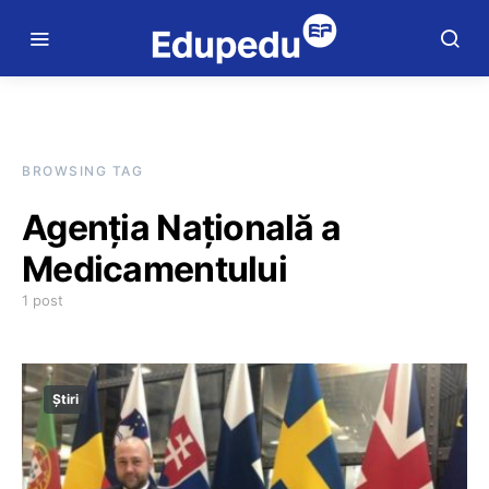
BROWSING TAG
Agenția Națională a
Medicamentului
1 post
Știri