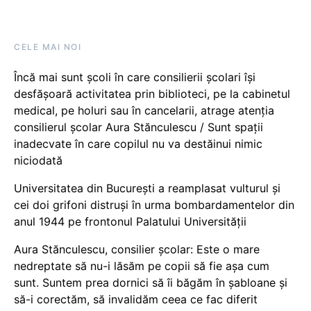
CELE MAI NOI
Încă mai sunt școli în care consilierii școlari își
desfășoară activitatea prin biblioteci, pe la cabinetul
medical, pe holuri sau în cancelarii, atrage atenția
consilierul școlar Aura Stănculescu / Sunt spații
inadecvate în care copilul nu va destăinui nimic
niciodată
Universitatea din București a reamplasat vulturul și
cei doi grifoni distruși în urma bombardamentelor din
anul 1944 pe frontonul Palatului Universității
Aura Stănculescu, consilier școlar: Este o mare
nedreptate să nu-i lăsăm pe copii să fie așa cum
sunt. Suntem prea dornici să îi băgăm în șabloane și
să-i corectăm, să invalidăm ceea ce fac diferit