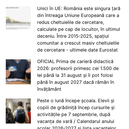
Unici în UE: România este singura țară
din întreaga Uniune Europeană care a
redus cheltuielile de cercetare,
calculate pe cap de locuitor, în ultimul
deceniu. Între 2015-2025, spațiul
comunitar a crescut masiv cheltuielile
de cercetare - ultimele date Eurostat
OFICIAL Prima de carieră didactică
2026: profesorii primesc cei 1.500 de
lei până la 31 august și îi pot folosi
până în august 2027 dacă rămân în
învățământ
Peste o lună începe școala. Elevii și
copiii de grădiniță încep cursurile și
activitățile pe 7 septembrie, după
vacanța de vară / Calendarul anului
școlar 2026-2027 și lista vacanțelor