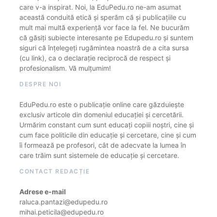
care v-a inspirat. Noi, la EduPedu.ro ne-am asumat
această conduită etică și sperăm că și publicațiile cu
mult mai multă experiență vor face la fel. Ne bucurăm
că găsiți subiecte interesante pe Edupedu.ro și suntem
siguri că înțelegeți rugămintea noastră de a cita sursa
(cu link), ca o declarație reciprocă de respect și
profesionalism. Vă mulțumim!
DESPRE NOI
EduPedu.ro este o publicație online care găzduiește
exclusiv articole din domeniul educației și cercetării.
Urmărim constant cum sunt educați copiii noștri, cine și
cum face politicile din educație și cercetare, cine și cum
îi formează pe profesori, cât de adecvate la lumea în
care trăim sunt sistemele de educație și cercetare.
CONTACT REDACȚIE
Adrese e-mail
raluca.pantazi@edupedu.ro
mihai.peticila@edupedu.ro