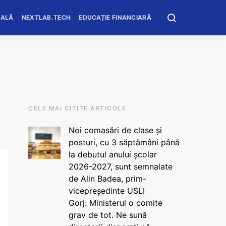
OALĂ
NEXTLAB.TECH
EDUCAȚIE FINANCIARĂ
CELE MAI CITITE ARTICOLE
Noi comasări de clase și
posturi, cu 3 săptămâni până
la debutul anului școlar
2026-2027, sunt semnalate
de Alin Badea, prim-
vicepreședinte USLI
Gorj: Ministerul o comite
grav de tot. Ne sună