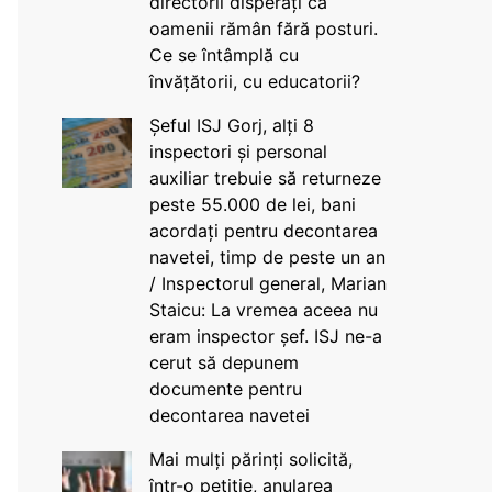
directorii disperați că
oamenii rămân fără posturi.
Ce se întâmplă cu
învățătorii, cu educatorii?
Șeful ISJ Gorj, alți 8
inspectori și personal
auxiliar trebuie să returneze
peste 55.000 de lei, bani
acordați pentru decontarea
navetei, timp de peste un an
/ Inspectorul general, Marian
Staicu: La vremea aceea nu
eram inspector șef. ISJ ne-a
cerut să depunem
documente pentru
decontarea navetei
Mai mulți părinți solicită,
într-o petiție, anularea