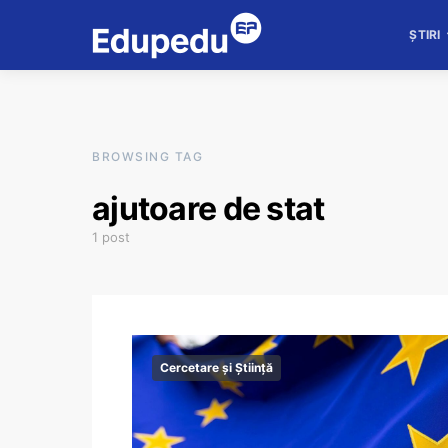
ȘTIRI
BROWSING TAG
ajutoare de stat
1 post
Cercetare și Știință