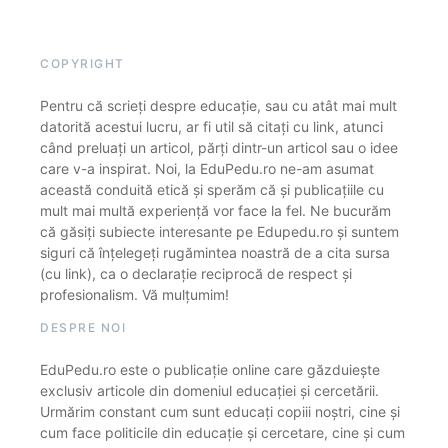
COPYRIGHT
Pentru că scrieți despre educație, sau cu atât mai mult
datorită acestui lucru, ar fi util să citați cu link, atunci
când preluați un articol, părți dintr-un articol sau o idee
care v-a inspirat. Noi, la EduPedu.ro ne-am asumat
această conduită etică și sperăm că și publicațiile cu
mult mai multă experiență vor face la fel. Ne bucurăm
că găsiți subiecte interesante pe Edupedu.ro și suntem
siguri că înțelegeți rugămintea noastră de a cita sursa
(cu link), ca o declarație reciprocă de respect și
profesionalism. Vă mulțumim!
DESPRE NOI
EduPedu.ro este o publicație online care găzduiește
exclusiv articole din domeniul educației și cercetării.
Urmărim constant cum sunt educați copiii noștri, cine și
cum face politicile din educație și cercetare, cine și cum