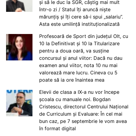
și să le duc la SGR, câștig mai mult
într-o zi / Statul îți aruncă niște
mărunțiș și îți cere să-i spui „salariu”.
Asta este umilință instituționalizată
Profesoară de Sport din județul Olt, cu
10 la Definitivat și 10 la Titularizare
pentru a doua oară, va susține
concursul și anul viitor: Dacă nu dau
examen anul viitor, nota 10 nu mai
valorează mare lucru. Cineva cu 5
poate să ia ore înaintea mea
Elevii de clasa a IX-a nu vor începe
școala cu manuale noi. Bogdan
Cristescu, directorul Centrului Național
de Curriculum și Evaluare: În cel mai
bun caz, pe 7 septembrie le vom avea
în format digital