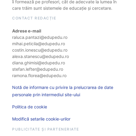
îi formează pe profesori, cât de adecvate la lumea în
care trăim sunt sistemele de educație și cercetare.
CONTACT REDACȚIE
Adrese e-mail
raluca.pantazi@edupedu.ro
mihai.peticila@edupedu.ro
costin.ionescu@edupedu.ro
alexa.stanescu@edupedu.ro
diana.ghimisi@edupedu.ro
stefan.lefter@edupedu.ro
ramona.florea@edupedu.ro
Notă de informare cu privire la prelucrarea de date
personale prin intermediul site-ului
Politica de cookie
Modifică setarile cookie-urilor
PUBLICITATE ȘI PARTENERIATE