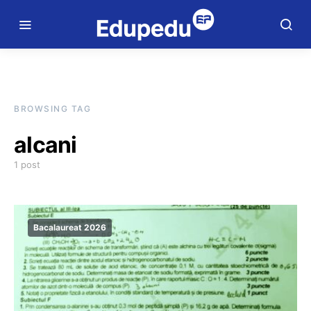
BROWSING TAG
alcani
1 post
Bacalaureat 2026