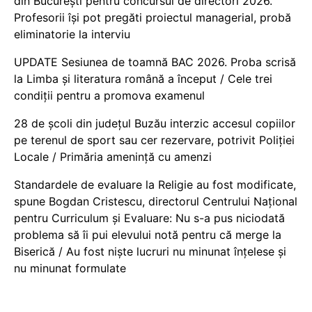
din București pentru concursul de directori 2026.
Profesorii își pot pregăti proiectul managerial, probă
eliminatorie la interviu
UPDATE Sesiunea de toamnă BAC 2026. Proba scrisă
la Limba și literatura română a început / Cele trei
condiții pentru a promova examenul
28 de școli din județul Buzău interzic accesul copiilor
pe terenul de sport sau cer rezervare, potrivit Poliției
Locale / Primăria amenință cu amenzi
Standardele de evaluare la Religie au fost modificate,
spune Bogdan Cristescu, directorul Centrului Național
pentru Curriculum și Evaluare: Nu s-a pus niciodată
problema să îi pui elevului notă pentru că merge la
Biserică / Au fost niște lucruri nu minunat înțelese și
nu minunat formulate