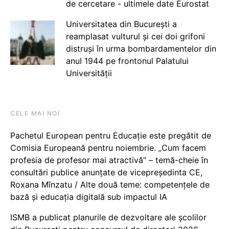
de cercetare - ultimele date Eurostat
Universitatea din București a
reamplasat vulturul și cei doi grifoni
distruși în urma bombardamentelor din
anul 1944 pe frontonul Palatului
Universității
CELE MAI NOI
Pachetul European pentru Educație este pregătit de
Comisia Europeană pentru noiembrie. „Cum facem
profesia de profesor mai atractivă” – temă-cheie în
consultări publice anunțate de vicepreședinta CE,
Roxana Mînzatu / Alte două teme: competențele de
bază și educația digitală sub impactul IA
ISMB a publicat planurile de dezvoltare ale școlilor