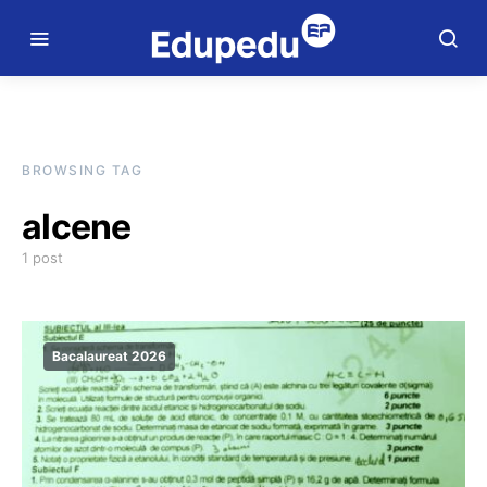
BROWSING TAG
alcene
1 post
Bacalaureat 2026