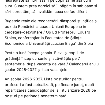
nedreptate să nu-i lăsăm pe copii să fie așa cum
sunt. Suntem prea dornici să îi băgăm în șabloane și
să-i corectăm, să invalidăm ceea ce fac diferit
Bugetele reale ale reconectării diasporei științifice și
poziția României la coada Uniunii Europene în
cercetare-dezvoltare / Op Ed Profesorul Eduard
Stoica, conferențiar la Facultatea de Științe
Economice a Universității „Lucian Blaga” din Sibiu
Peste o lună începe școala. Elevii și copiii de
grădiniță încep cursurile și activitățile pe 7
septembrie, după vacanța de vară / Calendarul anului
școlar 2026-2027 și lista vacanțelor
An școlar 2026-2027. Lista posturilor pentru
profesori a fost actualizată, pe fiecare județ, după
repartizarea candidaților de la Titularizare 2026 pe
posturi pe perioadă nedeterminată