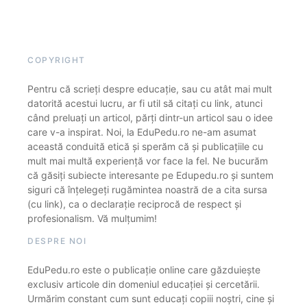
COPYRIGHT
Pentru că scrieți despre educație, sau cu atât mai mult
datorită acestui lucru, ar fi util să citați cu link, atunci
când preluați un articol, părți dintr-un articol sau o idee
care v-a inspirat. Noi, la EduPedu.ro ne-am asumat
această conduită etică și sperăm că și publicațiile cu
mult mai multă experiență vor face la fel. Ne bucurăm
că găsiți subiecte interesante pe Edupedu.ro și suntem
siguri că înțelegeți rugămintea noastră de a cita sursa
(cu link), ca o declarație reciprocă de respect și
profesionalism. Vă mulțumim!
DESPRE NOI
EduPedu.ro este o publicație online care găzduiește
exclusiv articole din domeniul educației și cercetării.
Urmărim constant cum sunt educați copiii noștri, cine și