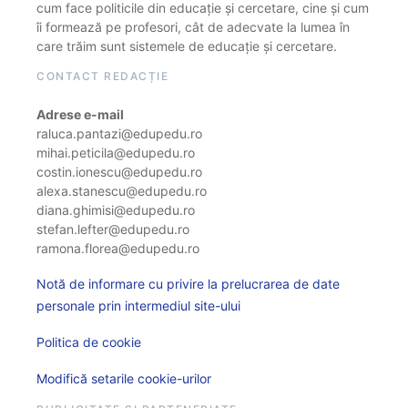
cum face politicile din educație și cercetare, cine și cum
îi formează pe profesori, cât de adecvate la lumea în
care trăim sunt sistemele de educație și cercetare.
CONTACT REDACȚIE
Adrese e-mail
raluca.pantazi@edupedu.ro
mihai.peticila@edupedu.ro
costin.ionescu@edupedu.ro
alexa.stanescu@edupedu.ro
diana.ghimisi@edupedu.ro
stefan.lefter@edupedu.ro
ramona.florea@edupedu.ro
Notă de informare cu privire la prelucrarea de date
personale prin intermediul site-ului
Politica de cookie
Modifică setarile cookie-urilor