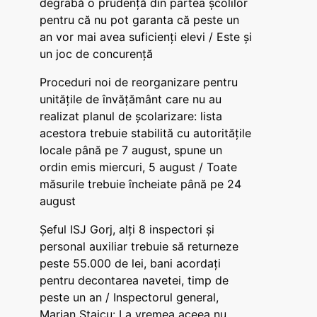
degrabă o prudență din partea școlilor
pentru că nu pot garanta că peste un
an vor mai avea suficienți elevi / Este și
un joc de concurență
Proceduri noi de reorganizare pentru
unitățile de învățământ care nu au
realizat planul de școlarizare: lista
acestora trebuie stabilită cu autoritățile
locale până pe 7 august, spune un
ordin emis miercuri, 5 august / Toate
măsurile trebuie încheiate până pe 24
august
Șeful ISJ Gorj, alți 8 inspectori și
personal auxiliar trebuie să returneze
peste 55.000 de lei, bani acordați
pentru decontarea navetei, timp de
peste un an / Inspectorul general,
Marian Staicu: La vremea aceea nu