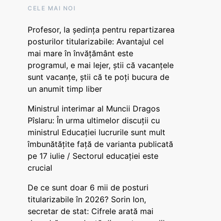
CELE MAI NOI
Profesor, la ședința pentru repartizarea
posturilor titularizabile: Avantajul cel
mai mare în învățământ este
programul, e mai lejer, știi că vacanțele
sunt vacanţe, știi că te poți bucura de
un anumit timp liber
Ministrul interimar al Muncii Dragos
Pîslaru: În urma ultimelor discuții cu
ministrul Educației lucrurile sunt mult
îmbunătățite față de varianta publicată
pe 17 iulie / Sectorul educației este
crucial
De ce sunt doar 6 mii de posturi
titularizabile în 2026? Sorin Ion,
secretar de stat: Cifrele arată mai