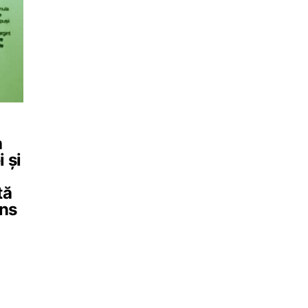
a
 și
tă
ens