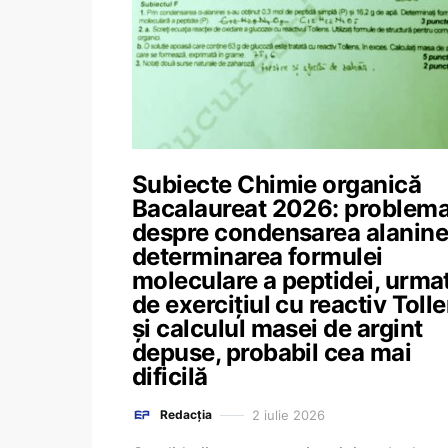
Subiecte Chimie organică
Bacalaureat 2026: problem
despre condensarea alaninei
determinarea formulei
moleculare a peptidei, urma
de exercițiul cu reactiv Toll
și calculul masei de argint
depuse, probabil cea mai
dificilă
2 iulie 2026
Redacția