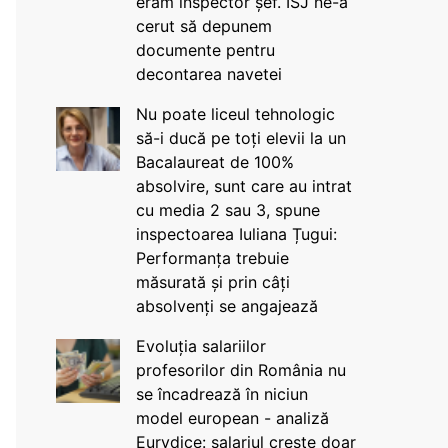
eram inspector șef. ISJ ne-a
cerut să depunem
documente pentru
decontarea navetei
Nu poate liceul tehnologic
să-i ducă pe toți elevii la un
Bacalaureat de 100%
absolvire, sunt care au intrat
cu media 2 sau 3, spune
inspectoarea Iuliana Țugui:
Performanța trebuie
măsurată și prin câți
absolvenți se angajează
Evoluția salariilor
profesorilor din România nu
se încadrează în niciun
model european - analiză
Eurydice: salariul crește doar