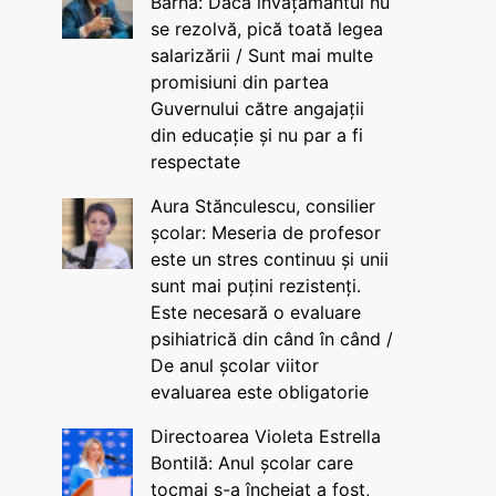
Barna: Dacă învățământul nu
se rezolvă, pică toată legea
salarizării / Sunt mai multe
promisiuni din partea
Guvernului către angajații
din educație și nu par a fi
respectate
Aura Stănculescu, consilier
școlar: Meseria de profesor
este un stres continuu și unii
sunt mai puțini rezistenți.
Este necesară o evaluare
psihiatrică din când în când /
De anul școlar viitor
evaluarea este obligatorie
Directoarea Violeta Estrella
Bontilă: Anul școlar care
tocmai s-a încheiat a fost,