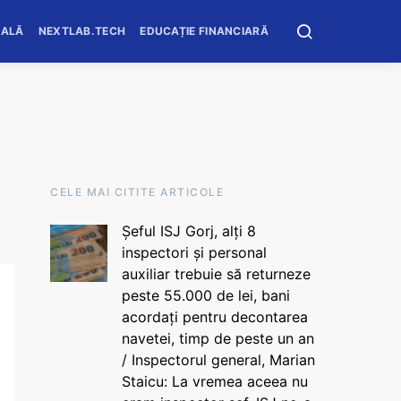
OALĂ
NEXTLAB.TECH
EDUCAȚIE FINANCIARĂ
CELE MAI CITITE ARTICOLE
Șeful ISJ Gorj, alți 8
inspectori și personal
auxiliar trebuie să returneze
peste 55.000 de lei, bani
acordați pentru decontarea
navetei, timp de peste un an
/ Inspectorul general, Marian
Staicu: La vremea aceea nu