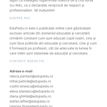
siguri că înțelegeți rugămintea noastră de a cita sursa
(cu link), ca o declarație reciprocă de respect și
profesionalism. Vă mulțumim!
DESPRE NOI
EduPedu.ro este o publicație online care găzduiește
exclusiv articole din domeniul educației și cercetării.
Urmărim constant cum sunt educați copiii noștri, cine și
cum face politicile din educație și cercetare, cine și cum
îi formează pe profesori, cât de adecvate la lumea în
care trăim sunt sistemele de educație și cercetare.
CONTACT REDACȚIE
Adrese e-mail
raluca.pantazi@edupedu.ro
mihai.peticila@edupedu.ro
costin.ionescu@edupedu.ro
alexa.stanescu@edupedu.ro
diana.ghimisi@edupedu.ro
stefan.lefter@edupedu.ro
ramona.florea@edupedu.ro