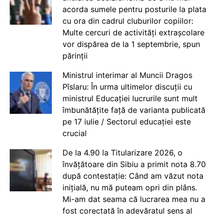
acorda sumele pentru posturile la plata
cu ora din cadrul cluburilor copiilor:
Multe cercuri de activități extrașcolare
vor dispărea de la 1 septembrie, spun
părinții
Ministrul interimar al Muncii Dragos
Pîslaru: În urma ultimelor discuții cu
ministrul Educației lucrurile sunt mult
îmbunătățite față de varianta publicată
pe 17 iulie / Sectorul educației este
crucial
De la 4.90 la Titularizare 2026, o
învățătoare din Sibiu a primit nota 8.70
după contestație: Când am văzut nota
inițială, nu mă puteam opri din plâns.
Mi-am dat seama că lucrarea mea nu a
fost corectată în adevăratul sens al