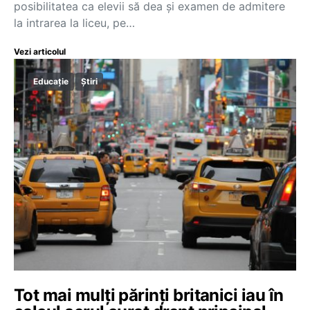
posibilitatea ca elevii să dea și examen de admitere
la intrarea la liceu, pe…
Vezi articolul
Educație
Știri
Tot mai mulți părinți britanici iau în