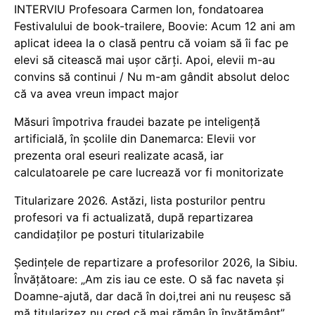
INTERVIU Profesoara Carmen Ion, fondatoarea
Festivalului de book-trailere, Boovie: Acum 12 ani am
aplicat ideea la o clasă pentru că voiam să îi fac pe
elevi să citească mai ușor cărți. Apoi, elevii m-au
convins să continui / Nu m-am gândit absolut deloc
că va avea vreun impact major
Măsuri împotriva fraudei bazate pe inteligență
artificială, în școlile din Danemarca: Elevii vor
prezenta oral eseuri realizate acasă, iar
calculatoarele pe care lucrează vor fi monitorizate
Titularizare 2026. Astăzi, lista posturilor pentru
profesori va fi actualizată, după repartizarea
candidaților pe posturi titularizabile
Ședințele de repartizare a profesorilor 2026, la Sibiu.
Învățătoare: „Am zis iau ce este. O să fac naveta și
Doamne-ajută, dar dacă în doi,trei ani nu reușesc să
mă titularizez nu cred că mai rămân în învățământ”