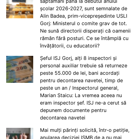
săptămâni până la debutul anului
școlar 2026-2027, sunt semnalate de
Alin Badea, prim-vicepreședinte USLI
Gorj: Ministerul o comite grav de tot.
Ne sună directorii disperați că oamenii
rămân fără posturi. Ce se întâmplă cu
învățătorii, cu educatorii?
Șeful ISJ Gorj, alți 8 inspectori și
personal auxiliar trebuie să returneze
peste 55.000 de lei, bani acordați
pentru decontarea navetei, timp de
peste un an / Inspectorul general,
Marian Staicu: La vremea aceea nu
eram inspector șef. ISJ ne-a cerut să
depunem documente pentru
decontarea navetei
Mai mulți părinți solicită, într-o petiție,
anularea deciziei ISMB de a nu mai