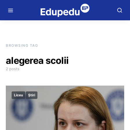
BROWSING TAG
alegerea scolii
2 posts
Liceu
Știri