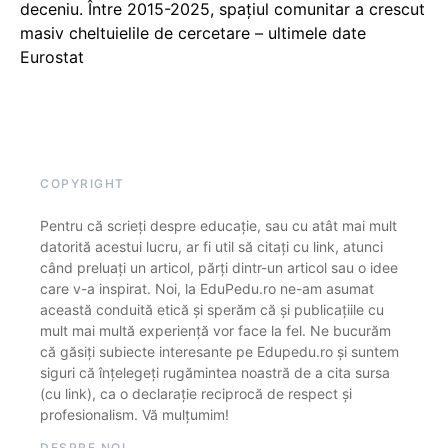
deceniu. Între 2015-2025, spațiul comunitar a crescut
masiv cheltuielile de cercetare – ultimele date
Eurostat
COPYRIGHT
Pentru că scrieți despre educație, sau cu atât mai mult
datorită acestui lucru, ar fi util să citați cu link, atunci
când preluați un articol, părți dintr-un articol sau o idee
care v-a inspirat. Noi, la EduPedu.ro ne-am asumat
această conduită etică și sperăm că și publicațiile cu
mult mai multă experiență vor face la fel. Ne bucurăm
că găsiți subiecte interesante pe Edupedu.ro și suntem
siguri că înțelegeți rugămintea noastră de a cita sursa
(cu link), ca o declarație reciprocă de respect și
profesionalism. Vă mulțumim!
DESPRE NOI