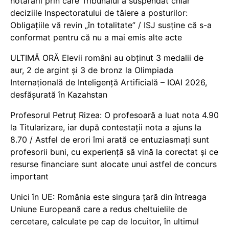
hotărârii prin care Tribunalul a suspendat chiar
deciziile Inspectoratului de tăiere a posturilor:
Obligațiile vă revin „în totalitate” / ISJ susține că s-a
conformat pentru că nu a mai emis alte acte
ULTIMĂ ORĂ Elevii români au obținut 3 medalii de
aur, 2 de argint și 3 de bronz la Olimpiada
Internațională de Inteligență Artificială – IOAI 2026,
desfășurată în Kazahstan
Profesorul Petruț Rizea: O profesoară a luat nota 4.90
la Titularizare, iar după contestații nota a ajuns la
8.70 / Astfel de erori îmi arată ce entuziasmați sunt
profesorii buni, cu experiență să vină la corectat și ce
resurse financiare sunt alocate unui astfel de concurs
important
Unici în UE: România este singura țară din întreaga
Uniune Europeană care a redus cheltuielile de
cercetare, calculate pe cap de locuitor, în ultimul