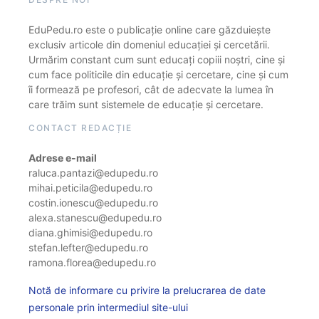
EduPedu.ro este o publicație online care găzduiește
exclusiv articole din domeniul educației și cercetării.
Urmărim constant cum sunt educați copiii noștri, cine și
cum face politicile din educație și cercetare, cine și cum
îi formează pe profesori, cât de adecvate la lumea în
care trăim sunt sistemele de educație și cercetare.
CONTACT REDACȚIE
Adrese e-mail
raluca.pantazi@edupedu.ro
mihai.peticila@edupedu.ro
costin.ionescu@edupedu.ro
alexa.stanescu@edupedu.ro
diana.ghimisi@edupedu.ro
stefan.lefter@edupedu.ro
ramona.florea@edupedu.ro
Notă de informare cu privire la prelucrarea de date
personale prin intermediul site-ului