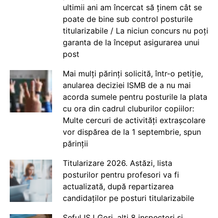
ultimii ani am încercat să ținem cât se
poate de bine sub control posturile
titularizabile / La niciun concurs nu poți
garanta de la început asigurarea unui
post
Mai mulți părinți solicită, într-o petiție,
anularea deciziei ISMB de a nu mai
acorda sumele pentru posturile la plata
cu ora din cadrul cluburilor copiilor:
Multe cercuri de activități extrașcolare
vor dispărea de la 1 septembrie, spun
părinții
Titularizare 2026. Astăzi, lista
posturilor pentru profesori va fi
actualizată, după repartizarea
candidaților pe posturi titularizabile
Șeful ISJ Gorj, alți 8 inspectori și