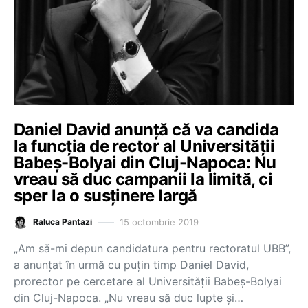
Daniel David anunță că va candida
la funcția de rector al Universității
Babeș-Bolyai din Cluj-Napoca: Nu
vreau să duc campanii la limită, ci
sper la o susținere largă
15 octombrie 2019
Raluca Pantazi
„Am să-mi depun candidatura pentru rectoratul UBB”,
a anunțat în urmă cu puțin timp Daniel David,
prorector pe cercetare al Universității Babeș-Bolyai
din Cluj-Napoca. „Nu vreau să duc lupte și…