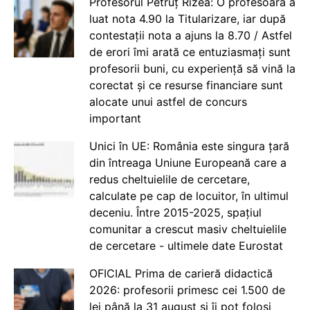
Profesorul Petruț Rizea: O profesoară a
luat nota 4.90 la Titularizare, iar după
contestații nota a ajuns la 8.70 / Astfel
de erori îmi arată ce entuziasmați sunt
profesorii buni, cu experiență să vină la
corectat și ce resurse financiare sunt
alocate unui astfel de concurs
important
Unici în UE: România este singura țară
din întreaga Uniune Europeană care a
redus cheltuielile de cercetare,
calculate pe cap de locuitor, în ultimul
deceniu. Între 2015-2025, spațiul
comunitar a crescut masiv cheltuielile
de cercetare - ultimele date Eurostat
OFICIAL Prima de carieră didactică
2026: profesorii primesc cei 1.500 de
lei până la 31 august și îi pot folosi