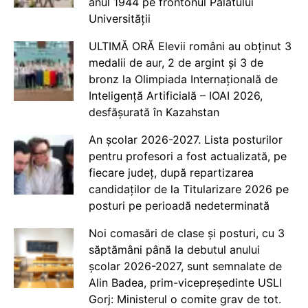
anul 1944 pe frontonul Palatului
Universității
ULTIMĂ ORĂ Elevii români au obținut 3
medalii de aur, 2 de argint și 3 de
bronz la Olimpiada Internațională de
Inteligență Artificială – IOAI 2026,
desfășurată în Kazahstan
An școlar 2026-2027. Lista posturilor
pentru profesori a fost actualizată, pe
fiecare județ, după repartizarea
candidaților de la Titularizare 2026 pe
posturi pe perioadă nedeterminată
Noi comasări de clase și posturi, cu 3
săptămâni până la debutul anului
școlar 2026-2027, sunt semnalate de
Alin Badea, prim-vicepreședinte USLI
Gorj: Ministerul o comite grav de tot.