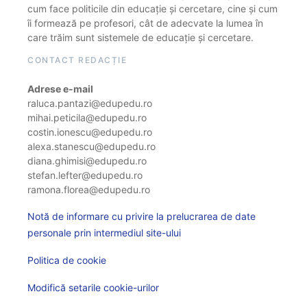
cum face politicile din educație și cercetare, cine și cum
îi formează pe profesori, cât de adecvate la lumea în
care trăim sunt sistemele de educație și cercetare.
CONTACT REDACȚIE
Adrese e-mail
raluca.pantazi@edupedu.ro
mihai.peticila@edupedu.ro
costin.ionescu@edupedu.ro
alexa.stanescu@edupedu.ro
diana.ghimisi@edupedu.ro
stefan.lefter@edupedu.ro
ramona.florea@edupedu.ro
Notă de informare cu privire la prelucrarea de date
personale prin intermediul site-ului
Politica de cookie
Modifică setarile cookie-urilor