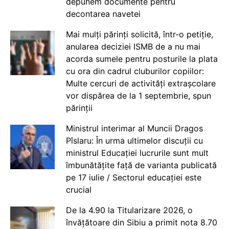
depunem documente pentru
decontarea navetei
Mai mulți părinți solicită, într-o petiție,
anularea deciziei ISMB de a nu mai
acorda sumele pentru posturile la plata
cu ora din cadrul cluburilor copiilor:
Multe cercuri de activități extrașcolare
vor dispărea de la 1 septembrie, spun
părinții
Ministrul interimar al Muncii Dragos
Pîslaru: În urma ultimelor discuții cu
ministrul Educației lucrurile sunt mult
îmbunătățite față de varianta publicată
pe 17 iulie / Sectorul educației este
crucial
De la 4.90 la Titularizare 2026, o
învățătoare din Sibiu a primit nota 8.70