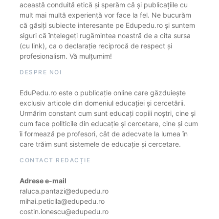
această conduită etică și sperăm că și publicațiile cu
mult mai multă experiență vor face la fel. Ne bucurăm
că găsiți subiecte interesante pe Edupedu.ro și suntem
siguri că înțelegeți rugămintea noastră de a cita sursa
(cu link), ca o declarație reciprocă de respect și
profesionalism. Vă mulțumim!
DESPRE NOI
EduPedu.ro este o publicație online care găzduiește
exclusiv articole din domeniul educației și cercetării.
Urmărim constant cum sunt educați copiii noștri, cine și
cum face politicile din educație și cercetare, cine și cum
îi formează pe profesori, cât de adecvate la lumea în
care trăim sunt sistemele de educație și cercetare.
CONTACT REDACȚIE
Adrese e-mail
raluca.pantazi@edupedu.ro
mihai.peticila@edupedu.ro
costin.ionescu@edupedu.ro