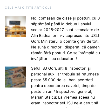
CELE MAI CITITE ARTICOLE
Noi comasări de clase și posturi, cu 3
săptămâni până la debutul anului
școlar 2026-2027, sunt semnalate de
Alin Badea, prim-vicepreședinte USLI
Gorj: Ministerul o comite grav de tot.
Ne sună directorii disperați că oamenii
rămân fără posturi. Ce se întâmplă cu
învățătorii, cu educatorii?
Șeful ISJ Gorj, alți 8 inspectori și
personal auxiliar trebuie să returneze
peste 55.000 de lei, bani acordați
pentru decontarea navetei, timp de
peste un an / Inspectorul general,
Marian Staicu: La vremea aceea nu
eram inspector șef. ISJ ne-a cerut să