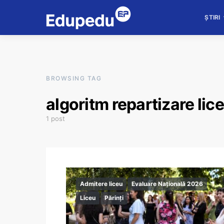
ȘTIRI
BROWSING TAG
algoritm repartizare lic
1 post
Admitere liceu
Evaluare Națională 2026
Liceu
Părinți