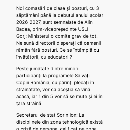
Noi comasări de clase și posturi, cu 3
săptămâni până la debutul anului școlar
2026-2027, sunt semnalate de Alin
Badea, prim-vicepreședinte USLI
Gorj: Ministerul o comite grav de tot.
Ne sună directorii disperați că oamenii
rămân fără posturi. Ce se întâmplă cu
învățătorii, cu educatorii?
Peste jumătate dintre minorii
participanți la programele Salvați
Copiii România, cu părinți plecați în
străinătate, vor ca aceștia să vină
acasă, iar 1 din 5 vor să se mute și ei în
țara străină
Secretarul de stat Sorin Ion: La
disciplinele din zona tehnologică există
o criză de personal calificat pe zona