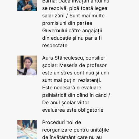
Barna: Dacă învățământul nu
se rezolvă, pică toată legea
salarizării / Sunt mai multe
promisiuni din partea
Guvernului către angajații
din educație și nu par a fi
respectate
Aura Stănculescu, consilier
școlar: Meseria de profesor
este un stres continuu și unii
sunt mai puțini rezistenți.
Este necesară o evaluare
psihiatrică din când în când /
De anul școlar viitor
evaluarea este obligatorie
Proceduri noi de
reorganizare pentru unitățile
de învățământ care nu au