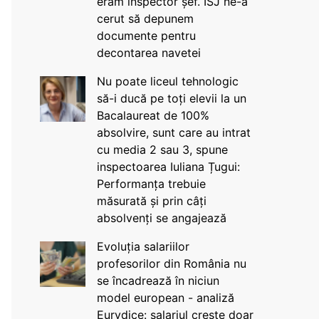
eram inspector șef. ISJ ne-a
cerut să depunem
documente pentru
decontarea navetei
Nu poate liceul tehnologic
să-i ducă pe toți elevii la un
Bacalaureat de 100%
absolvire, sunt care au intrat
cu media 2 sau 3, spune
inspectoarea Iuliana Țugui:
Performanța trebuie
măsurată și prin câți
absolvenți se angajează
Evoluția salariilor
profesorilor din România nu
se încadrează în niciun
model european - analiză
Eurydice: salariul crește doar