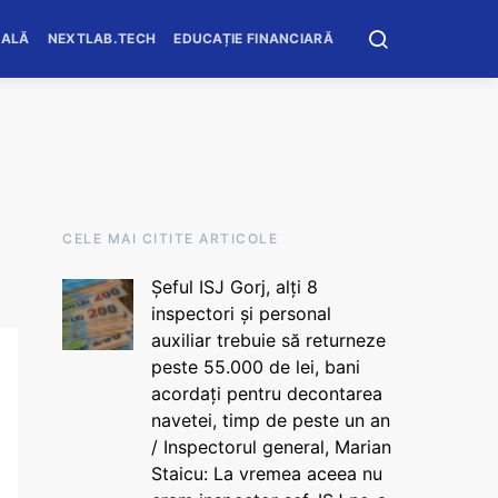
OALĂ
NEXTLAB.TECH
EDUCAȚIE FINANCIARĂ
CELE MAI CITITE ARTICOLE
Șeful ISJ Gorj, alți 8
inspectori și personal
auxiliar trebuie să returneze
peste 55.000 de lei, bani
acordați pentru decontarea
navetei, timp de peste un an
/ Inspectorul general, Marian
Staicu: La vremea aceea nu