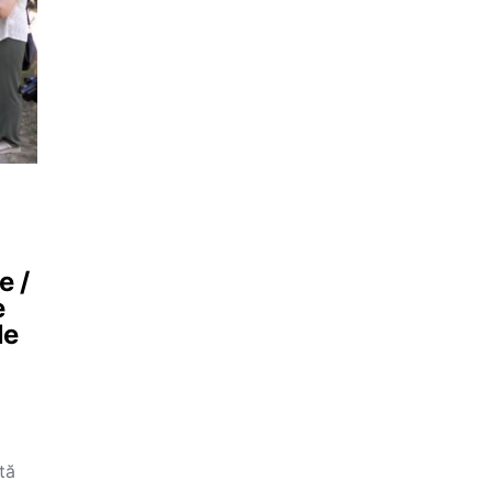
e /
e
le
tă