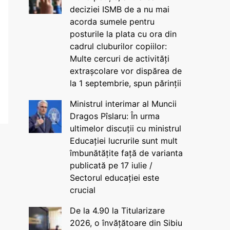
deciziei ISMB de a nu mai
acorda sumele pentru
posturile la plata cu ora din
cadrul cluburilor copiilor:
Multe cercuri de activități
extrașcolare vor dispărea de
la 1 septembrie, spun părinții
Ministrul interimar al Muncii
Dragos Pîslaru: În urma
ultimelor discuții cu ministrul
Educației lucrurile sunt mult
îmbunătățite față de varianta
publicată pe 17 iulie /
Sectorul educației este
crucial
De la 4.90 la Titularizare
2026, o învățătoare din Sibiu