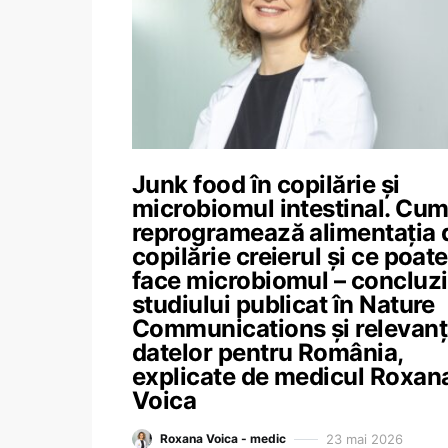
Junk food în copilărie și
microbiomul intestinal. Cu
reprogramează alimentația 
copilărie creierul și ce poate
face microbiomul – concluzi
studiului publicat în Nature
Communications și relevan
datelor pentru România,
explicate de medicul Roxan
Voica
23 mai 2026
Roxana Voica - medic