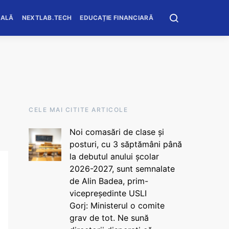
OALĂ
NEXTLAB.TECH
EDUCAȚIE FINANCIARĂ
CELE MAI CITITE ARTICOLE
Noi comasări de clase și
posturi, cu 3 săptămâni până
la debutul anului școlar
2026-2027, sunt semnalate
de Alin Badea, prim-
vicepreședinte USLI
Gorj: Ministerul o comite
grav de tot. Ne sună