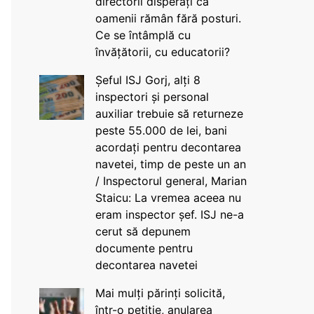
directorii disperați că
oamenii rămân fără posturi.
Ce se întâmplă cu
învățătorii, cu educatorii?
Șeful ISJ Gorj, alți 8
inspectori și personal
auxiliar trebuie să returneze
peste 55.000 de lei, bani
acordați pentru decontarea
navetei, timp de peste un an
/ Inspectorul general, Marian
Staicu: La vremea aceea nu
eram inspector șef. ISJ ne-a
cerut să depunem
documente pentru
decontarea navetei
Mai mulți părinți solicită,
într-o petiție, anularea