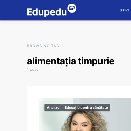
ȘTIRI
BROWSING TAG
alimentația timpurie
1 post
Analize
Educație pentru sănătate