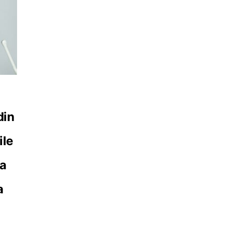
m
din
ile
ța
a