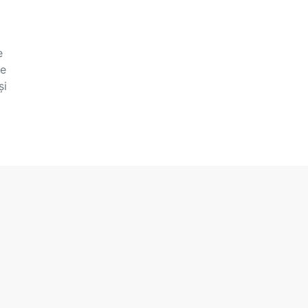
e
te
și