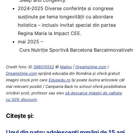
Sleep and Longevity.
2024-2025 Diverse conferințe si congrese
susținute pe tema longevității cu abordare
holistica – inclusiv invitat special din partea
Regina Maria la Impact CEE.
mai 2025 –
Curs Nutriție Sportivă Barcelona Barcainnovative
Credit foto: ID
398015552
©
Mailos
|
Dreamstime.com
/
Dreamstime.com
sprijină educaţia din România şi oferă gratuit
imagini stock prin care
Edupedu.ro
îşi poate ilustra articolele cât
mai relevant posibil / Campania Back to school oferă posibilitatea
oricărei școli, profesor sau elev
să descarce imagini de calitate
cu 50% discount
.
Citește și:
Unul din patru adolescenți români de 15 ani