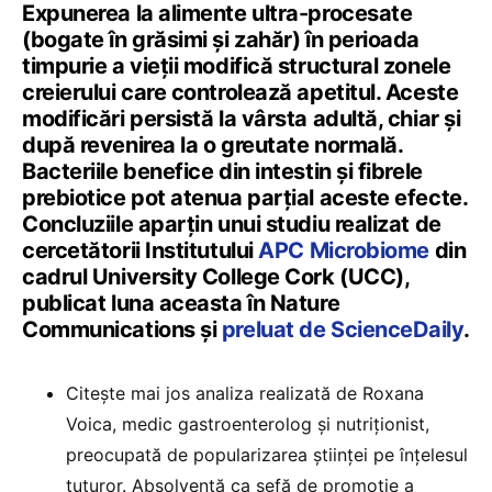
Expunerea la alimente ultra-procesate
(bogate în grăsimi și zahăr) în perioada
timpurie a vieții modifică structural zonele
creierului care controlează apetitul. Aceste
modificări persistă la vârsta adultă, chiar și
după revenirea la o greutate normală.
Bacteriile benefice din intestin și fibrele
prebiotice pot atenua parțial aceste efecte.
Concluziile aparțin unui studiu realizat de
cercetătorii Institutului
APC Microbiome
din
cadrul University College Cork (UCC),
publicat luna aceasta în Nature
Communications și
preluat de ScienceDaily
.
Citește mai jos analiza realizată de Roxana
Voica, medic gastroenterolog și nutriționist,
preocupată de popularizarea științei pe înțelesul
tuturor. Absolventă ca șefă de promoție a