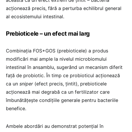
aceasta ca un efect extrem de țintit – bacteria
acționează precis, fără a perturba echilibrul general
al ecosistemului intestinal.
Prebioticele – un efect mai larg
Combinația FOS+GOS (prebioticele) a produs
modificări mai ample la nivelul microbiomului
intestinal în ansamblu, sugerând un mecanism diferit
față de probiotic. În timp ce probioticul acționează
ca un
sniper
(efect precis, țintit), prebioticele
acționează mai degrabă ca un fertilizator care
îmbunătățește condițiile generale pentru bacteriile
benefice.
Ambele abordări au demonstrat potențial în