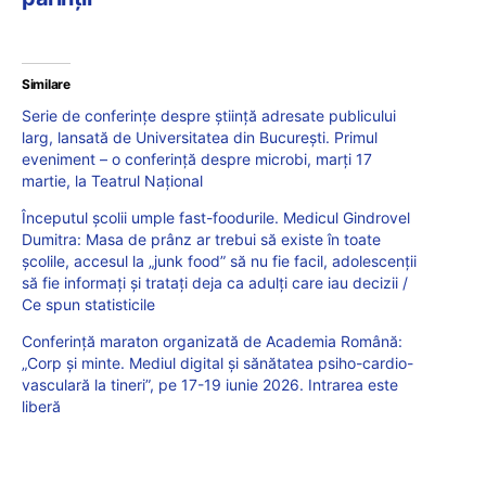
Similare
Serie de conferințe despre știință adresate publicului
larg, lansată de Universitatea din București. Primul
eveniment – o conferință despre microbi, marți 17
martie, la Teatrul Național
Începutul școlii umple fast-foodurile. Medicul Gindrovel
Dumitra: Masa de prânz ar trebui să existe în toate
școlile, accesul la „junk food” să nu fie facil, adolescenții
să fie informați și tratați deja ca adulți care iau decizii /
Ce spun statisticile
Conferință maraton organizată de Academia Română:
„Corp și minte. Mediul digital și sănătatea psiho-cardio-
vasculară la tineri”, pe 17-19 iunie 2026. Intrarea este
liberă