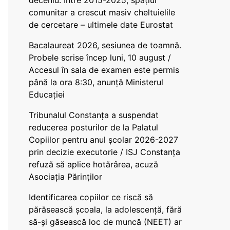
deceniu. Între 2015-2025, spațiul
comunitar a crescut masiv cheltuielile
de cercetare – ultimele date Eurostat
Bacalaureat 2026, sesiunea de toamnă.
Probele scrise încep luni, 10 august /
Accesul în sala de examen este permis
până la ora 8:30, anunță Ministerul
Educației
Tribunalul Constanța a suspendat
reducerea posturilor de la Palatul
Copiilor pentru anul școlar 2026-2027
prin decizie executorie / ISJ Constanța
refuză să aplice hotărârea, acuză
Asociația Părinților
Identificarea copiilor ce riscă să
părăsească școala, la adolescență, fără
să-și găsească loc de muncă (NEET) ar