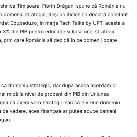
litehnica Timișoara, Florin Drăgan, spune că România nu
 domeniu strategic, deși politicienii o declară constant
cordat Edupedu.ro, în marja Tech Talks by UPT, acesta a
a 3% din PIB pentru educație și lipsa unei strategii
are, prin care România să decidă în ce domenii poate
nim ca domeniu strategic, dar după aceea acordăm o
ai mică la nivel de procent din PIB din Uniunea
mnă că avem vreo strategie sau că e vreun domeniu
u de vedere, acea finanțare ar putea aduce oameni
ăgan.