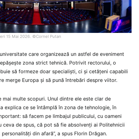
neri 15 Mai 2026. ©Cornel Putan
universitate care organizează un astfel de eveniment
pășește zona strict tehnică. Potrivit rectorului, o
buie să formeze doar specialiști, ci și cetățeni capabili
are merge Europa și să pună întrebări despre viitor.
e mai multe scopuri. Unul dintre ele este clar de
e a explica ce se întâmplă în zona de tehnologie, în
important: să facem pe limbajul publicului, cu oameni
u ceva de spus, că pot să fie absolvenți ai Politehnicii
, personalități din afară”, a spus Florin Drăgan.