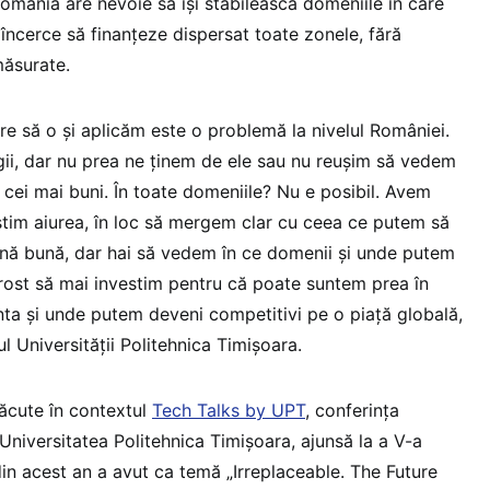
omânia are nevoie să își stabilească domeniile în care
încerce să finanțeze dispersat toate zonele, fără
măsurate.
are să o și aplicăm este o problemă la nivelul României.
gii, dar nu prea ne ținem de ele sau nu reușim să vedem
 cei mai buni. În toate domeniile? Nu e posibil. Avem
estim aiurea, în loc să mergem clar cu ceea ce putem să
ă bună, dar hai să vedem în ce domenii și unde putem
rost să mai investim pentru că poate suntem prea în
a și unde putem deveni competitivi pe o piață globală,
l Universității Politehnica Timișoara.
făcute în contextul
Tech Talks by UPT
, conferința
Universitatea Politehnica Timișoara, ajunsă la a V-a
din acest an a avut ca temă „Irreplaceable. The Future