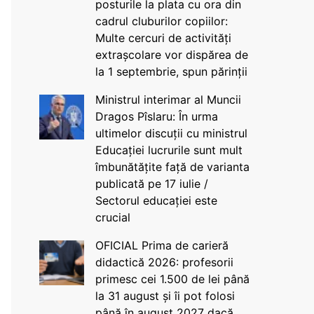
posturile la plata cu ora din
cadrul cluburilor copiilor:
Multe cercuri de activități
extrașcolare vor dispărea de
la 1 septembrie, spun părinții
Ministrul interimar al Muncii
Dragos Pîslaru: În urma
ultimelor discuții cu ministrul
Educației lucrurile sunt mult
îmbunătățite față de varianta
publicată pe 17 iulie /
Sectorul educației este
crucial
OFICIAL Prima de carieră
didactică 2026: profesorii
primesc cei 1.500 de lei până
la 31 august și îi pot folosi
până în august 2027 dacă