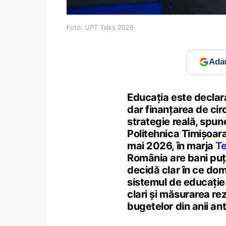
Foto: UPT Talks 2026
Adau
Educația este declar
dar finanțarea de cir
strategie reală, spune
Politehnica Timișoara
mai 2026, în marja
Te
România are bani puțin
decidă clar în ce do
sistemul de educație 
clari și măsurarea re
bugetelor din anii ant