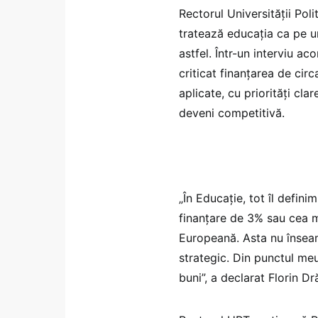
Rectorul Universității Po
tratează educația ca pe un
astfel. Într-un interviu a
criticat finanțarea de circ
aplicate, cu priorități cl
deveni competitivă.
„În Educație, tot îl defi
finanțare de 3% sau cea m
Europeană. Asta nu însea
strategic. Din punctul me
buni”, a declarat Florin Dr