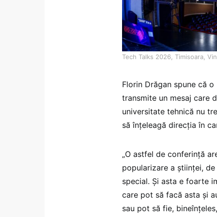
Tech Talks 2026, Timisoara, Vi
Florin Drăgan spune că o 
transmite un mesaj care de
universitate tehnică nu tre
să înțeleagă direcția în c
„O astfel de conferință ar
popularizare a științei, d
special. Și asta e foarte 
care pot să facă asta și a
sau pot să fie, bineînțeles