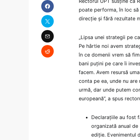
Rectorul UPT susține că R
poate performa, în loc să 
direcție și fără rezultate 
„Lipsa unei strategii pe c
Pe hârtie noi avem strate
în ce domenii vrem să fim
bani puțini pe care îi inv
facem. Avem resursă uman
conta pe ea, unde nu are 
urmă, dar unde putem cont
europeană”, a spus rectoru
Declarațiile au fost 
organizată anual de 
ediție. Evenimentul 