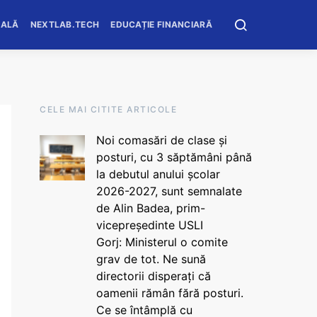
OALĂ
NEXTLAB.TECH
EDUCAȚIE FINANCIARĂ
CELE MAI CITITE ARTICOLE
Noi comasări de clase și
posturi, cu 3 săptămâni până
la debutul anului școlar
2026-2027, sunt semnalate
de Alin Badea, prim-
vicepreședinte USLI
Gorj: Ministerul o comite
grav de tot. Ne sună
directorii disperați că
oamenii rămân fără posturi.
Ce se întâmplă cu