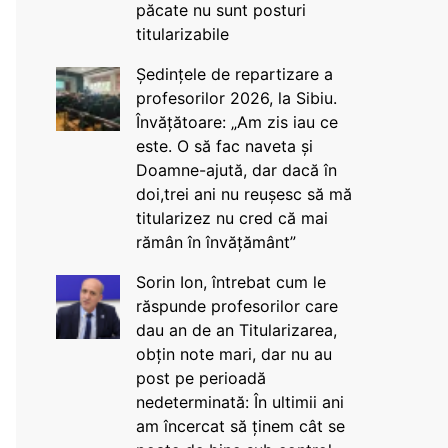
păcate nu sunt posturi
titularizabile
Ședințele de repartizare a
profesorilor 2026, la Sibiu.
Învățătoare: „Am zis iau ce
este. O să fac naveta și
Doamne-ajută, dar dacă în
doi,trei ani nu reușesc să mă
titularizez nu cred că mai
rămân în învățământ”
Sorin Ion, întrebat cum le
răspunde profesorilor care
dau an de an Titularizarea,
obțin note mari, dar nu au
post pe perioadă
nedeterminată: În ultimii ani
am încercat să ținem cât se