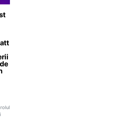
st
att
rii
 de
n
rolul
i