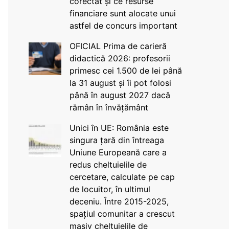
corectat și ce resurse
financiare sunt alocate unui
astfel de concurs important
OFICIAL Prima de carieră
didactică 2026: profesorii
primesc cei 1.500 de lei până
la 31 august și îi pot folosi
până în august 2027 dacă
rămân în învățământ
Unici în UE: România este
singura țară din întreaga
Uniune Europeană care a
redus cheltuielile de
cercetare, calculate pe cap
de locuitor, în ultimul
deceniu. Între 2015-2025,
spațiul comunitar a crescut
masiv cheltuielile de