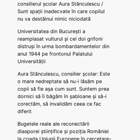
consilierul școlar Aura Stănculescu /
Sunt spații inadecvate în care copilul
nu va destăinui nimic niciodată
Universitatea din București a
reamplasat vulturul și cei doi grifoni
distruși în urma bombardamentelor din
anul 1944 pe frontonul Palatului
Universității
Aura Stănculescu, consilier școlar: Este
o mare nedreptate să nu-i lăsăm pe
copii să fie așa cum sunt. Suntem prea
dornici să îi băgăm în șabloane și să-i
corectăm, să invalidăm ceea ce fac
diferit
Bugetele reale ale reconectării
diasporei științifice și poziția României
la coada Uniunii Europene în cercetare-