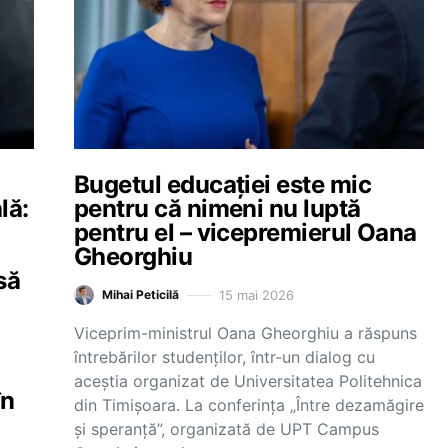
Bugetul educației este mic
lă:
pentru că nimeni nu luptă
pentru el – vicepremierul Oana
Gheorghiu
să
15 mai 2026
Mihai Peticilă
Viceprim-ministrul Oana Gheorghiu a răspuns
întrebărilor studenților, într-un dialog cu
aceștia organizat de Universitatea Politehnica
în
din Timișoara. La conferința „Între dezamăgire
și speranță”, organizată de UPT Campus