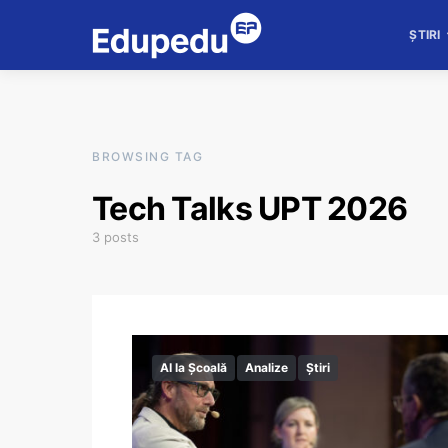
ȘTIRI
BROWSING TAG
Tech Talks UPT 2026
3 posts
AI la Școală
Analize
Știri