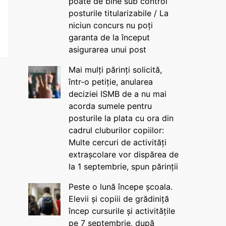
poate de bine sub control
posturile titularizabile / La
niciun concurs nu poți
garanta de la început
asigurarea unui post
Mai mulți părinți solicită,
într-o petiție, anularea
deciziei ISMB de a nu mai
acorda sumele pentru
posturile la plata cu ora din
cadrul cluburilor copiilor:
Multe cercuri de activități
extrașcolare vor dispărea de
la 1 septembrie, spun părinții
Peste o lună începe școala.
Elevii și copiii de grădiniță
încep cursurile și activitățile
pe 7 septembrie, după