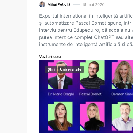
19 mai 2026
Mihai Peticilă
Expertul internațional în inteligență artific
și automatizare Pascal Bornet spune, într
interviu pentru Edupedu.ro, că școala nu 
putea interzice complet ChatGPT sau alt
instrumente de inteligență artificială și c
Vezi articolul
Știri
Universitate