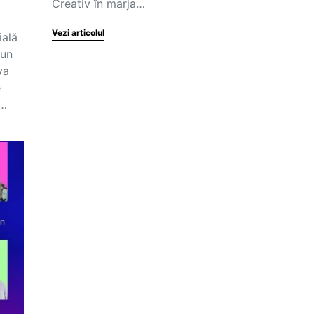
Creativ în marja…
Vezi articolul
ială
-un
va
e
ă…