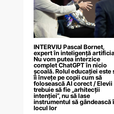
INTERVIU Pascal Bornet,
expert în inteligență artificia
Nu vom putea interzice
complet ChatGPT în nicio
școală. Rolul educației este 
îi învețe pe copii cum să
folosească AI corect / Elevii
trebuie să fie „arhitecții
intenției”, nu să lase
instrumentul să gândească 
locul lor