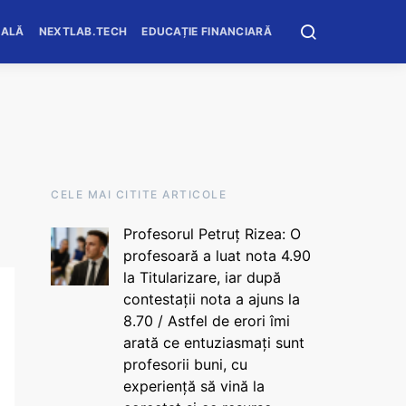
OALĂ
NEXTLAB.TECH
EDUCAȚIE FINANCIARĂ
CELE MAI CITITE ARTICOLE
Profesorul Petruț Rizea: O
profesoară a luat nota 4.90
la Titularizare, iar după
contestații nota a ajuns la
8.70 / Astfel de erori îmi
arată ce entuziasmați sunt
profesorii buni, cu
experiență să vină la