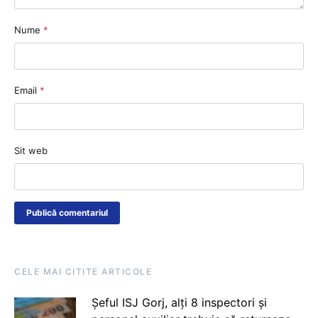
Nume
*
Email
*
Sit web
CELE MAI CITITE ARTICOLE
Șeful ISJ Gorj, alți 8 inspectori și