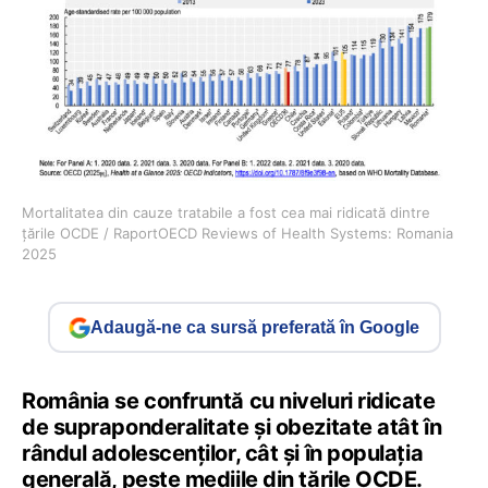
Mortalitatea din cauze tratabile a fost cea mai ridicată dintre
țările OCDE / RaportOECD Reviews of Health Systems: Romania
2025
Adaugă-ne ca sursă preferată în Google
România se confruntă cu niveluri ridicate
de supraponderalitate și obezitate atât în
rândul adolescenților, cât și în populația
generală, peste mediile din țările OCDE.