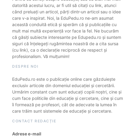
datorită acestui lucru, ar fi util să citați cu link, atunci
când preluați un articol, părți dintr-un articol sau o idee
care v-a inspirat. Noi, la EduPedu.ro ne-am asumat
această conduită etică și sperăm că și publicațiile cu
mult mai multă experiență vor face la fel. Ne bucurăm
că găsiți subiecte interesante pe Edupedu.ro și suntem
siguri că înțelegeți rugămintea noastră de a cita sursa
(cu link), ca o declarație reciprocă de respect și
profesionalism. Vă mulțumim!
DESPRE NOI
EduPedu.ro este o publicație online care găzduiește
exclusiv articole din domeniul educației și cercetării.
Urmărim constant cum sunt educați copiii noștri, cine și
cum face politicile din educație și cercetare, cine și cum
îi formează pe profesori, cât de adecvate la lumea în
care trăim sunt sistemele de educație și cercetare.
CONTACT REDACȚIE
Adrese e-mail