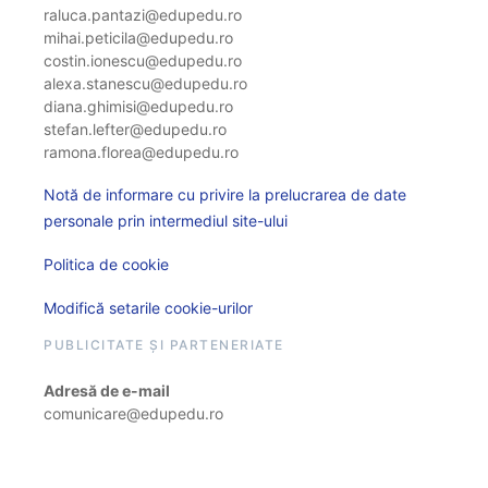
raluca.pantazi@edupedu.ro
mihai.peticila@edupedu.ro
costin.ionescu@edupedu.ro
alexa.stanescu@edupedu.ro
diana.ghimisi@edupedu.ro
stefan.lefter@edupedu.ro
ramona.florea@edupedu.ro
Notă de informare cu privire la prelucrarea de date
personale prin intermediul site-ului
Politica de cookie
Modifică setarile cookie-urilor
PUBLICITATE ȘI PARTENERIATE
Adresă de e-mail
comunicare@edupedu.ro