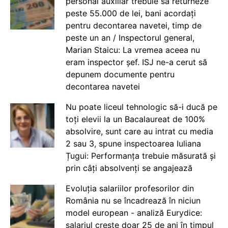
personal auxiliar trebuie să returneze
peste 55.000 de lei, bani acordați
pentru decontarea navetei, timp de
peste un an / Inspectorul general,
Marian Staicu: La vremea aceea nu
eram inspector șef. ISJ ne-a cerut să
depunem documente pentru
decontarea navetei
Nu poate liceul tehnologic să-i ducă pe
toți elevii la un Bacalaureat de 100%
absolvire, sunt care au intrat cu media
2 sau 3, spune inspectoarea Iuliana
Țugui: Performanța trebuie măsurată și
prin câți absolvenți se angajează
Evoluția salariilor profesorilor din
România nu se încadrează în niciun
model european - analiză Eurydice:
salariul crește doar 25 de ani în timpul