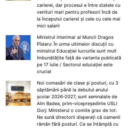
carierei, dar procesul e între statele cu
venituri mari pentru profesori încă de
la începutul carierei și cele cu cele mai
mici salarii
Ministrul interimar al Muncii Dragos
Pîslaru: În urma ultimelor discuții cu
ministrul Educației lucrurile sunt mult
îmbunătățite față de varianta publicată
pe 17 iulie / Sectorul educației este
crucial
Noi comasări de clase și posturi, cu 3
săptămâni până la debutul anului
școlar 2026-2027, sunt semnalate de
Alin Badea, prim-vicepreședinte USLI
Gorj: Ministerul o comite grav de tot.
Ne sună directorii disperați că oamenii
rămân fără posturi. Ce se întâmplă cu