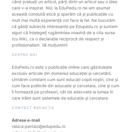
când preluați un articol, părți dintr-un articol sau o idee
care v-a inspirat. Noi, la EduPedu.ro ne-am asumat
această conduită etică și sperăm că și publicațiile cu
mult mai multă experiență vor face la fel. Ne bucurăm
că găsiți subiecte interesante pe Edupedu.ro și suntem
siguri că înțelegeți rugămintea noastră de a cita sursa
(cu link), ca o declarație reciprocă de respect și
profesionalism. Vă mulțumim!
DESPRE NOI
EduPedu.ro este o publicație online care găzduiește
exclusiv articole din domeniul educației și cercetării.
Urmărim constant cum sunt educați copiii noștri, cine și
cum face politicile din educație și cercetare, cine și cum
îi formează pe profesori, cât de adecvate la lumea în
care trăim sunt sistemele de educație și cercetare.
CONTACT REDACȚIE
Adrese e-mail
raluca.pantazi@edupedu.ro