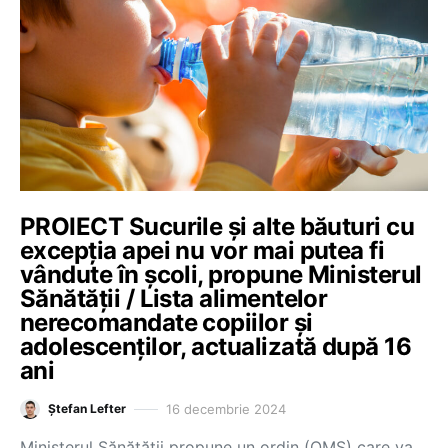
PROIECT Sucurile și alte băuturi cu
excepția apei nu vor mai putea fi
vândute în școli, propune Ministerul
Sănătății / Lista alimentelor
nerecomandate copiilor și
adolescenților, actualizată după 16
ani
16 decembrie 2024
Ștefan Lefter
Ministerul Sănătății propune un ordin (OMS) care va