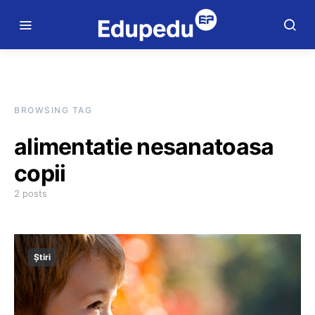
BROWSING TAG
alimentatie nesanatoasa
copii
2 posts
Știri