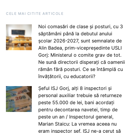
CELE MAI CITITE ARTICOLE
Noi comasări de clase și posturi, cu 3
săptămâni până la debutul anului
școlar 2026-2027, sunt semnalate de
Alin Badea, prim-vicepreședinte USLI
Gorj: Ministerul o comite grav de tot.
Ne sună directorii disperați că oamenii
rămân fără posturi. Ce se întâmplă cu
învățătorii, cu educatorii?
Șeful ISJ Gorj, alți 8 inspectori și
personal auxiliar trebuie să returneze
peste 55.000 de lei, bani acordați
pentru decontarea navetei, timp de
peste un an / Inspectorul general,
Marian Staicu: La vremea aceea nu
eram inspector șef. ISJ ne-a cerut să