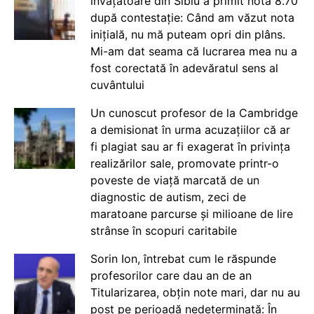
învățătoare din Sibiu a primit nota 8.70
după contestație: Când am văzut nota
inițială, nu mă puteam opri din plâns.
Mi-am dat seama că lucrarea mea nu a
fost corectată în adevăratul sens al
cuvântului
Un cunoscut profesor de la Cambridge
a demisionat în urma acuzațiilor că ar
fi plagiat sau ar fi exagerat în privința
realizărilor sale, promovate printr-o
poveste de viață marcată de un
diagnostic de autism, zeci de
maratoane parcurse și milioane de lire
strânse în scopuri caritabile
Sorin Ion, întrebat cum le răspunde
profesorilor care dau an de an
Titularizarea, obțin note mari, dar nu au
post pe perioadă nedeterminată: În