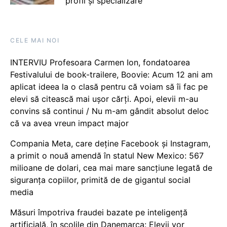
profil și specializare
CELE MAI NOI
INTERVIU Profesoara Carmen Ion, fondatoarea
Festivalului de book-trailere, Boovie: Acum 12 ani am
aplicat ideea la o clasă pentru că voiam să îi fac pe
elevi să citească mai ușor cărți. Apoi, elevii m-au
convins să continui / Nu m-am gândit absolut deloc
că va avea vreun impact major
Compania Meta, care deține Facebook și Instagram,
a primit o nouă amendă în statul New Mexico: 567
milioane de dolari, cea mai mare sancțiune legată de
siguranța copiilor, primită de de gigantul social
media
Măsuri împotriva fraudei bazate pe inteligență
artificială, în școlile din Danemarca: Elevii vor