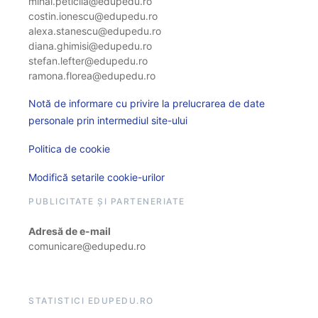
mihai.peticila@edupedu.ro
costin.ionescu@edupedu.ro
alexa.stanescu@edupedu.ro
diana.ghimisi@edupedu.ro
stefan.lefter@edupedu.ro
ramona.florea@edupedu.ro
Notă de informare cu privire la prelucrarea de date
personale prin intermediul site-ului
Politica de cookie
Modifică setarile cookie-urilor
PUBLICITATE ȘI PARTENERIATE
Adresă de e-mail
comunicare@edupedu.ro
STATISTICI EDUPEDU.RO