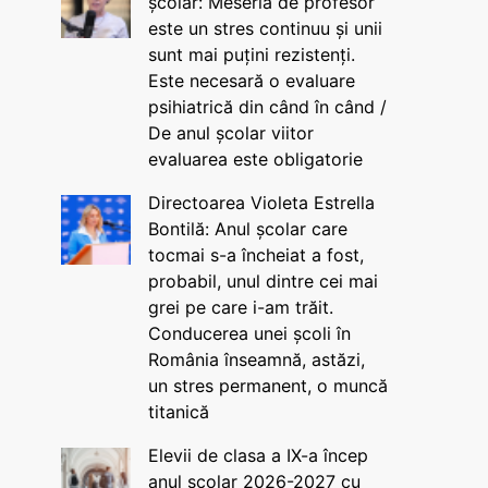
școlar: Meseria de profesor
este un stres continuu și unii
sunt mai puțini rezistenți.
Este necesară o evaluare
psihiatrică din când în când /
De anul școlar viitor
evaluarea este obligatorie
Directoarea Violeta Estrella
Bontilă: Anul școlar care
tocmai s-a încheiat a fost,
probabil, unul dintre cei mai
grei pe care i-am trăit.
Conducerea unei școli în
România înseamnă, astăzi,
un stres permanent, o muncă
titanică
Elevii de clasa a IX-a încep
anul școlar 2026-2027 cu