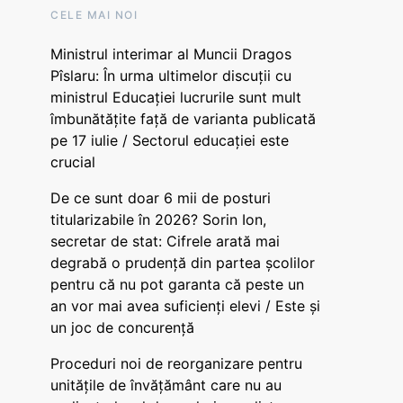
CELE MAI NOI
Ministrul interimar al Muncii Dragos
Pîslaru: În urma ultimelor discuții cu
ministrul Educației lucrurile sunt mult
îmbunătățite față de varianta publicată
pe 17 iulie / Sectorul educației este
crucial
De ce sunt doar 6 mii de posturi
titularizabile în 2026? Sorin Ion,
secretar de stat: Cifrele arată mai
degrabă o prudență din partea școlilor
pentru că nu pot garanta că peste un
an vor mai avea suficienți elevi / Este și
un joc de concurență
Proceduri noi de reorganizare pentru
unitățile de învățământ care nu au