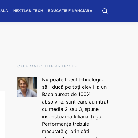
OALĂ
NEXTLAB.TECH
EDUCAȚIE FINANCIARĂ
CELE MAI CITITE ARTICOLE
Nu poate liceul tehnologic
să-i ducă pe toți elevii la un
Bacalaureat de 100%
absolvire, sunt care au intrat
cu media 2 sau 3, spune
inspectoarea Iuliana Țugui:
Performanța trebuie
măsurată și prin câți