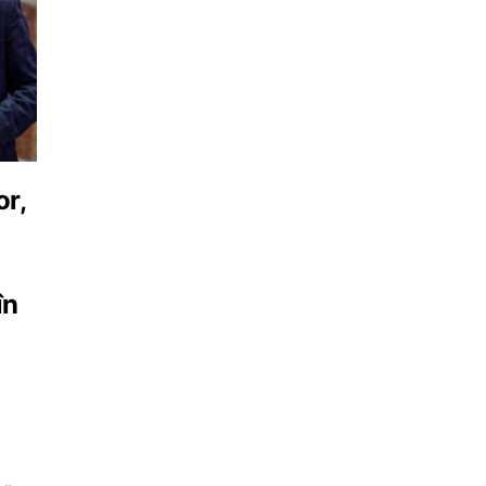
or,
în