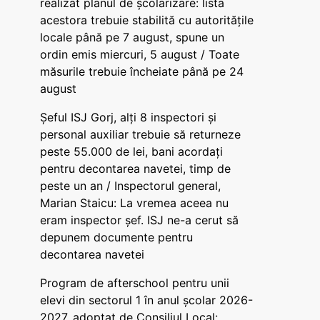
realizat planul de școlarizare: lista
acestora trebuie stabilită cu autoritățile
locale până pe 7 august, spune un
ordin emis miercuri, 5 august / Toate
măsurile trebuie încheiate până pe 24
august
Șeful ISJ Gorj, alți 8 inspectori și
personal auxiliar trebuie să returneze
peste 55.000 de lei, bani acordați
pentru decontarea navetei, timp de
peste un an / Inspectorul general,
Marian Staicu: La vremea aceea nu
eram inspector șef. ISJ ne-a cerut să
depunem documente pentru
decontarea navetei
Program de afterschool pentru unii
elevi din sectorul 1 în anul școlar 2026-
2027, adoptat de Consiliul Local: