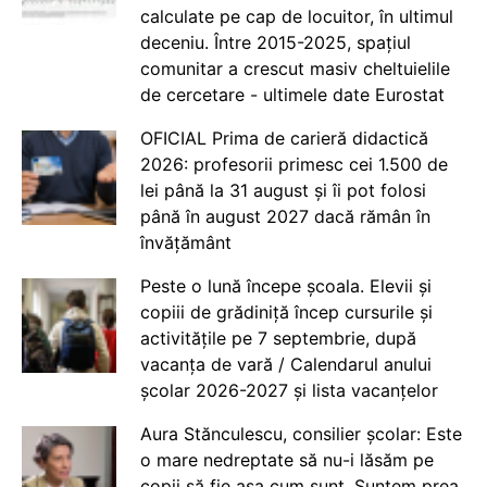
calculate pe cap de locuitor, în ultimul
deceniu. Între 2015-2025, spațiul
comunitar a crescut masiv cheltuielile
de cercetare - ultimele date Eurostat
OFICIAL Prima de carieră didactică
2026: profesorii primesc cei 1.500 de
lei până la 31 august și îi pot folosi
până în august 2027 dacă rămân în
învățământ
Peste o lună începe școala. Elevii și
copiii de grădiniță încep cursurile și
activitățile pe 7 septembrie, după
vacanța de vară / Calendarul anului
școlar 2026-2027 și lista vacanțelor
Aura Stănculescu, consilier școlar: Este
o mare nedreptate să nu-i lăsăm pe
copii să fie așa cum sunt. Suntem prea