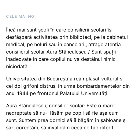
CELE MAI NOI
Încă mai sunt școli în care consilierii școlari își
desfășoară activitatea prin biblioteci, pe la cabinetul
medical, pe holuri sau în cancelarii, atrage atenția
consilierul școlar Aura Stănculescu / Sunt spații
inadecvate în care copilul nu va destăinui nimic
niciodată
Universitatea din București a reamplasat vulturul și
cei doi grifoni distruși în urma bombardamentelor din
anul 1944 pe frontonul Palatului Universității
Aura Stănculescu, consilier școlar: Este o mare
nedreptate să nu-i lăsăm pe copii să fie așa cum
sunt. Suntem prea dornici să îi băgăm în șabloane și
să-i corectăm, să invalidăm ceea ce fac diferit