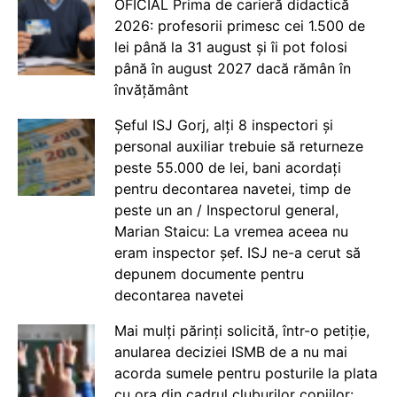
OFICIAL Prima de carieră didactică
2026: profesorii primesc cei 1.500 de
lei până la 31 august și îi pot folosi
până în august 2027 dacă rămân în
învățământ
Șeful ISJ Gorj, alți 8 inspectori și
personal auxiliar trebuie să returneze
peste 55.000 de lei, bani acordați
pentru decontarea navetei, timp de
peste un an / Inspectorul general,
Marian Staicu: La vremea aceea nu
eram inspector șef. ISJ ne-a cerut să
depunem documente pentru
decontarea navetei
Mai mulți părinți solicită, într-o petiție,
anularea deciziei ISMB de a nu mai
acorda sumele pentru posturile la plata
cu ora din cadrul cluburilor copiilor: