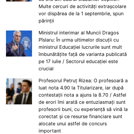
Multe cercuri de activități extrașcolare
vor dispărea de la 1 septembrie, spun
părinții
Ministrul interimar al Muncii Dragos
Pîslaru: În urma ultimelor discuții cu
ministrul Educației lucrurile sunt mult
îmbunătățite față de varianta publicată
pe 17 iulie / Sectorul educației este
crucial
Profesorul Petruț Rizea: O profesoară a
luat nota 4.90 la Titularizare, iar după
contestații nota a ajuns la 8.70 / Astfel
de erori îmi arată ce entuziasmați sunt
profesorii buni, cu experiență să vină la
corectat și ce resurse financiare sunt
alocate unui astfel de concurs
important