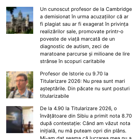
Un cunoscut profesor de la Cambridge
a demisionat în urma acuzațiilor că ar
fi plagiat sau ar fi exagerat în privința
realizărilor sale, promovate printr-o
poveste de viață marcată de un
diagnostic de autism, zeci de
maratoane parcurse și milioane de lire
strânse în scopuri caritabile
Profesor de Istorie cu 9.70 la
Titularizare 2026: Nu prea sunt mari
așteptările. Din păcate nu sunt posturi
titularizabile
De la 4.90 la Titularizare 2026, o
învățătoare din Sibiu a primit nota 8.70
după contestație: Când am văzut nota
inițială, nu mă puteam opri din plâns.
Mi-am dat seama că lucrarea mea nu a