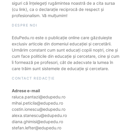
siguri că înțelegeți rugămintea noastră de a cita sursa
(cu link), ca o declarație reciprocă de respect și
profesionalism. Vă mulțumim!
DESPRE NOI
EduPedu.ro este o publicație online care găzduiește
exclusiv articole din domeniul educației și cercetării.
Urmărim constant cum sunt educați copiii noștri, cine și
cum face politicile din educație și cercetare, cine și cum
îi formează pe profesori, cât de adecvate la lumea în
care trăim sunt sistemele de educație și cercetare.
CONTACT REDACȚIE
Adrese e-mail
raluca.pantazi@edupedu.ro
mihai.peticila@edupedu.ro
costin.ionescu@edupedu.ro
alexa.stanescu@edupedu.ro
diana.ghimisi@edupedu.ro
stefan.lefter@edupedu.ro