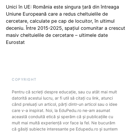
Unici în UE: România este singura țară din întreaga
Uniune Europeană care a redus cheltuielile de
cercetare, calculate pe cap de locuitor, în ultimul
deceniu. Între 2015-2025, spațiul comunitar a crescut
masiv cheltuielile de cercetare – ultimele date
Eurostat
COPYRIGHT
Pentru că scrieți despre educație, sau cu atât mai mult
datorită acestui lucru, ar fi util să citați cu link, atunci
când preluați un articol, părți dintr-un articol sau o idee
care v-a inspirat. Noi, la EduPedu.ro ne-am asumat
această conduită etică și sperăm că și publicațiile cu
mult mai multă experiență vor face la fel. Ne bucurăm
că găsiți subiecte interesante pe Edupedu.ro și suntem