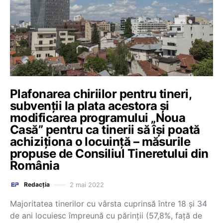
Plafonarea chiriilor pentru tineri,
subvenții la plata acestora și
modificarea programului „Noua
Casă” pentru ca tinerii să își poată
achiziționa o locuință – măsurile
propuse de Consiliul Tineretului din
România
2 mai 2022
Redacția
Majoritatea tinerilor cu vârsta cuprinsă între 18 și 34
de ani locuiesc împreună cu părinții (57,8%, față de