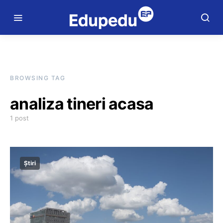
BROWSING TAG
analiza tineri acasa
1 post
Știri