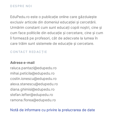
DESPRE NOI
EduPedu.ro este o publicație online care găzduiește
exclusiv articole din domeniul educației și cercetării.
Urmărim constant cum sunt educați copiii noștri, cine și
cum face politicile din educație și cercetare, cine și cum
îi formează pe profesori, cât de adecvate la lumea în
care trăim sunt sistemele de educație și cercetare.
CONTACT REDACȚIE
Adrese e-mail
raluca.pantazi@edupedu.ro
mihai.peticila@edupedu.ro
costin.ionescu@edupedu.ro
alexa.stanescu@edupedu.ro
diana.ghimisi@edupedu.ro
stefan.lefter@edupedu.ro
ramona.florea@edupedu.ro
Notă de informare cu privire la prelucrarea de date