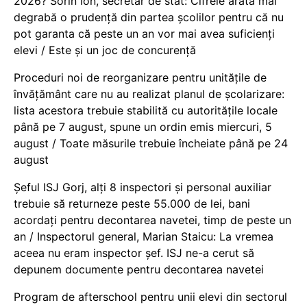
2026? Sorin Ion, secretar de stat: Cifrele arată mai
degrabă o prudență din partea școlilor pentru că nu
pot garanta că peste un an vor mai avea suficienți
elevi / Este și un joc de concurență
Proceduri noi de reorganizare pentru unitățile de
învățământ care nu au realizat planul de școlarizare:
lista acestora trebuie stabilită cu autoritățile locale
până pe 7 august, spune un ordin emis miercuri, 5
august / Toate măsurile trebuie încheiate până pe 24
august
Șeful ISJ Gorj, alți 8 inspectori și personal auxiliar
trebuie să returneze peste 55.000 de lei, bani
acordați pentru decontarea navetei, timp de peste un
an / Inspectorul general, Marian Staicu: La vremea
aceea nu eram inspector șef. ISJ ne-a cerut să
depunem documente pentru decontarea navetei
Program de afterschool pentru unii elevi din sectorul