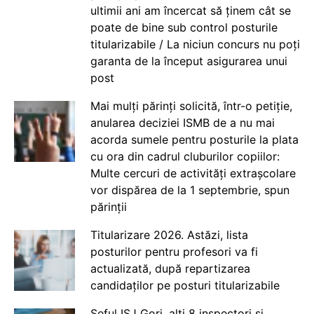
ultimii ani am încercat să ținem cât se
poate de bine sub control posturile
titularizabile / La niciun concurs nu poți
garanta de la început asigurarea unui
post
Mai mulți părinți solicită, într-o petiție,
anularea deciziei ISMB de a nu mai
acorda sumele pentru posturile la plata
cu ora din cadrul cluburilor copiilor:
Multe cercuri de activități extrașcolare
vor dispărea de la 1 septembrie, spun
părinții
Titularizare 2026. Astăzi, lista
posturilor pentru profesori va fi
actualizată, după repartizarea
candidaților pe posturi titularizabile
Șeful ISJ Gorj, alți 8 inspectori și