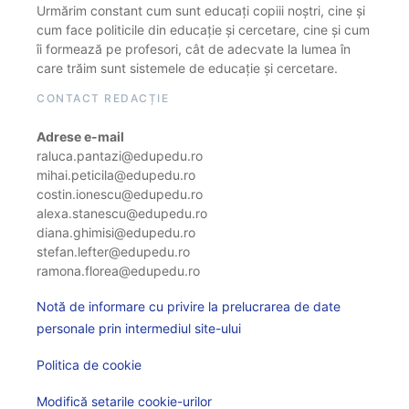
Urmărim constant cum sunt educați copiii noștri, cine și
cum face politicile din educație și cercetare, cine și cum
îi formează pe profesori, cât de adecvate la lumea în
care trăim sunt sistemele de educație și cercetare.
CONTACT REDACȚIE
Adrese e-mail
raluca.pantazi@edupedu.ro
mihai.peticila@edupedu.ro
costin.ionescu@edupedu.ro
alexa.stanescu@edupedu.ro
diana.ghimisi@edupedu.ro
stefan.lefter@edupedu.ro
ramona.florea@edupedu.ro
Notă de informare cu privire la prelucrarea de date
personale prin intermediul site-ului
Politica de cookie
Modifică setarile cookie-urilor