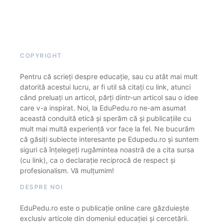
COPYRIGHT
Pentru că scrieți despre educație, sau cu atât mai mult
datorită acestui lucru, ar fi util să citați cu link, atunci
când preluați un articol, părți dintr-un articol sau o idee
care v-a inspirat. Noi, la EduPedu.ro ne-am asumat
această conduită etică și sperăm că și publicațiile cu
mult mai multă experiență vor face la fel. Ne bucurăm
că găsiți subiecte interesante pe Edupedu.ro și suntem
siguri că înțelegeți rugămintea noastră de a cita sursa
(cu link), ca o declarație reciprocă de respect și
profesionalism. Vă mulțumim!
DESPRE NOI
EduPedu.ro este o publicație online care găzduiește
exclusiv articole din domeniul educației și cercetării.