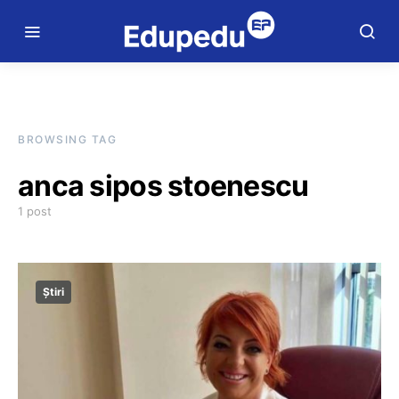
BROWSING TAG
anca sipos stoenescu
1 post
Știri