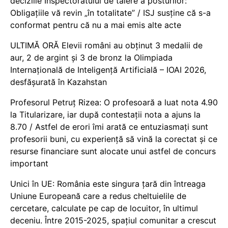
deciziile Inspectoratului de tăiere a posturilor:
Obligațiile vă revin „în totalitate” / ISJ susține că s-a
conformat pentru că nu a mai emis alte acte
ULTIMĂ ORĂ Elevii români au obținut 3 medalii de
aur, 2 de argint și 3 de bronz la Olimpiada
Internațională de Inteligență Artificială – IOAI 2026,
desfășurată în Kazahstan
Profesorul Petruț Rizea: O profesoară a luat nota 4.90
la Titularizare, iar după contestații nota a ajuns la
8.70 / Astfel de erori îmi arată ce entuziasmați sunt
profesorii buni, cu experiență să vină la corectat și ce
resurse financiare sunt alocate unui astfel de concurs
important
Unici în UE: România este singura țară din întreaga
Uniune Europeană care a redus cheltuielile de
cercetare, calculate pe cap de locuitor, în ultimul
deceniu. Între 2015-2025, spațiul comunitar a crescut