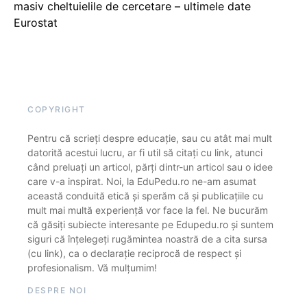
masiv cheltuielile de cercetare – ultimele date
Eurostat
COPYRIGHT
Pentru că scrieți despre educație, sau cu atât mai mult
datorită acestui lucru, ar fi util să citați cu link, atunci
când preluați un articol, părți dintr-un articol sau o idee
care v-a inspirat. Noi, la EduPedu.ro ne-am asumat
această conduită etică și sperăm că și publicațiile cu
mult mai multă experiență vor face la fel. Ne bucurăm
că găsiți subiecte interesante pe Edupedu.ro și suntem
siguri că înțelegeți rugămintea noastră de a cita sursa
(cu link), ca o declarație reciprocă de respect și
profesionalism. Vă mulțumim!
DESPRE NOI