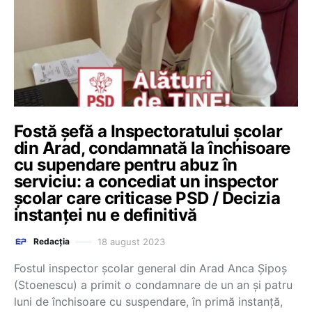
Fostă șefă a Inspectoratului școlar
din Arad, condamnată la închisoare
cu supendare pentru abuz în
serviciu: a concediat un inspector
școlar care criticase PSD / Decizia
instanței nu e definitivă
18 august 2023
Redacția
Fostul inspector şcolar general din Arad Anca Şipoş
(Stoenescu) a primit o condamnare de un an şi patru
luni de închisoare cu suspendare, în primă instanţă,