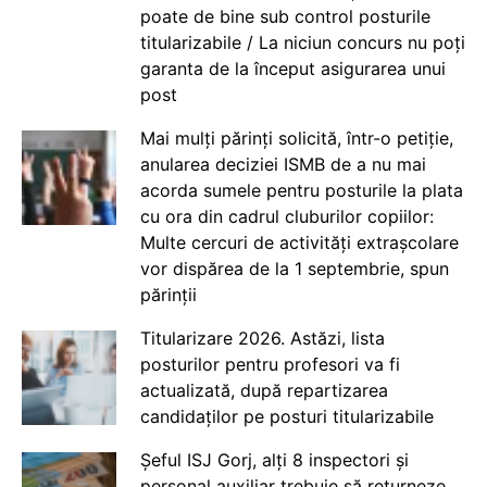
poate de bine sub control posturile
titularizabile / La niciun concurs nu poți
garanta de la început asigurarea unui
post
Mai mulți părinți solicită, într-o petiție,
anularea deciziei ISMB de a nu mai
acorda sumele pentru posturile la plata
cu ora din cadrul cluburilor copiilor:
Multe cercuri de activități extrașcolare
vor dispărea de la 1 septembrie, spun
părinții
Titularizare 2026. Astăzi, lista
posturilor pentru profesori va fi
actualizată, după repartizarea
candidaților pe posturi titularizabile
Șeful ISJ Gorj, alți 8 inspectori și
personal auxiliar trebuie să returneze