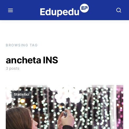
BROWSING TAG
ancheta INS
3 posts
Statistici