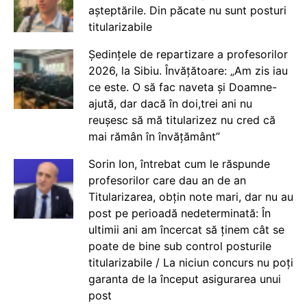
așteptările. Din păcate nu sunt posturi
titularizabile
Ședințele de repartizare a profesorilor
2026, la Sibiu. Învățătoare: „Am zis iau
ce este. O să fac naveta și Doamne-
ajută, dar dacă în doi,trei ani nu
reușesc să mă titularizez nu cred că
mai rămân în învățământ”
Sorin Ion, întrebat cum le răspunde
profesorilor care dau an de an
Titularizarea, obțin note mari, dar nu au
post pe perioadă nedeterminată: În
ultimii ani am încercat să ținem cât se
poate de bine sub control posturile
titularizabile / La niciun concurs nu poți
garanta de la început asigurarea unui
post