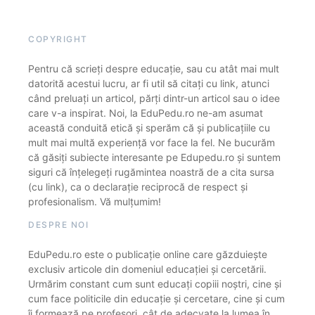
COPYRIGHT
Pentru că scrieți despre educație, sau cu atât mai mult
datorită acestui lucru, ar fi util să citați cu link, atunci
când preluați un articol, părți dintr-un articol sau o idee
care v-a inspirat. Noi, la EduPedu.ro ne-am asumat
această conduită etică și sperăm că și publicațiile cu
mult mai multă experiență vor face la fel. Ne bucurăm
că găsiți subiecte interesante pe Edupedu.ro și suntem
siguri că înțelegeți rugămintea noastră de a cita sursa
(cu link), ca o declarație reciprocă de respect și
profesionalism. Vă mulțumim!
DESPRE NOI
EduPedu.ro este o publicație online care găzduiește
exclusiv articole din domeniul educației și cercetării.
Urmărim constant cum sunt educați copiii noștri, cine și
cum face politicile din educație și cercetare, cine și cum
îi formează pe profesori, cât de adecvate la lumea în