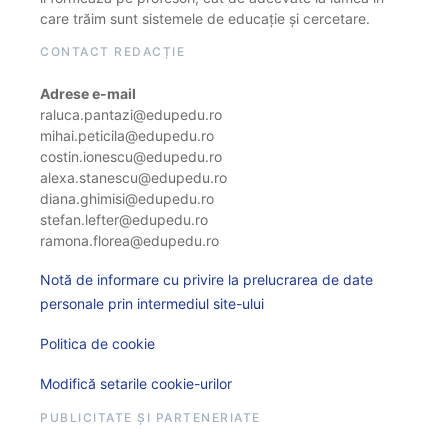
care trăim sunt sistemele de educație și cercetare.
CONTACT REDACȚIE
Adrese e-mail
raluca.pantazi@edupedu.ro
mihai.peticila@edupedu.ro
costin.ionescu@edupedu.ro
alexa.stanescu@edupedu.ro
diana.ghimisi@edupedu.ro
stefan.lefter@edupedu.ro
ramona.florea@edupedu.ro
Notă de informare cu privire la prelucrarea de date
personale prin intermediul site-ului
Politica de cookie
Modifică setarile cookie-urilor
PUBLICITATE ȘI PARTENERIATE