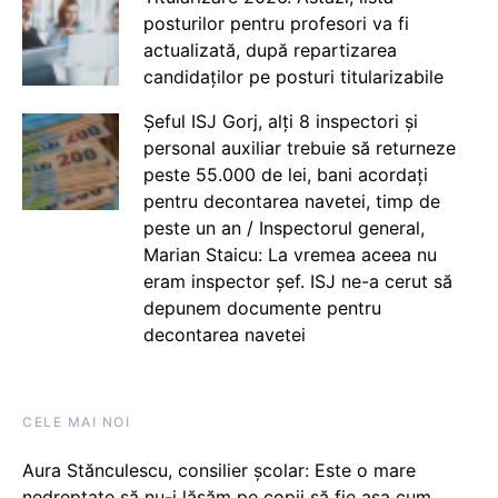
posturilor pentru profesori va fi
actualizată, după repartizarea
candidaților pe posturi titularizabile
Șeful ISJ Gorj, alți 8 inspectori și
personal auxiliar trebuie să returneze
peste 55.000 de lei, bani acordați
pentru decontarea navetei, timp de
peste un an / Inspectorul general,
Marian Staicu: La vremea aceea nu
eram inspector șef. ISJ ne-a cerut să
depunem documente pentru
decontarea navetei
CELE MAI NOI
Aura Stănculescu, consilier școlar: Este o mare
nedreptate să nu-i lăsăm pe copii să fie așa cum