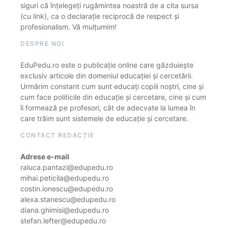
siguri că înțelegeți rugămintea noastră de a cita sursa
(cu link), ca o declarație reciprocă de respect și
profesionalism. Vă mulțumim!
DESPRE NOI
EduPedu.ro este o publicație online care găzduiește
exclusiv articole din domeniul educației și cercetării.
Urmărim constant cum sunt educați copiii noștri, cine și
cum face politicile din educație și cercetare, cine și cum
îi formează pe profesori, cât de adecvate la lumea în
care trăim sunt sistemele de educație și cercetare.
CONTACT REDACȚIE
Adrese e-mail
raluca.pantazi@edupedu.ro
mihai.peticila@edupedu.ro
costin.ionescu@edupedu.ro
alexa.stanescu@edupedu.ro
diana.ghimisi@edupedu.ro
stefan.lefter@edupedu.ro