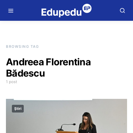
BROWSING TAG
Andreea Florentina
Bădescu
1 post
Știri