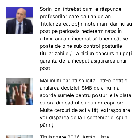
Sorin Ion, întrebat cum le răspunde
profesorilor care dau an de an
Titularizarea, obțin note mari, dar nu au
post pe perioadă nedeterminată: În
ultimii ani am încercat să ținem cât se
poate de bine sub control posturile
titularizabile / La niciun concurs nu poți
garanta de la început asigurarea unui
post
Mai mulți părinți solicită, într-o petiție,
anularea deciziei ISMB de a nu mai
acorda sumele pentru posturile la plata
cu ora din cadrul cluburilor copiilor:
Multe cercuri de activități extrașcolare
vor dispărea de la 1 septembrie, spun
părinții
Titularizare 2026. Astăzi, lista