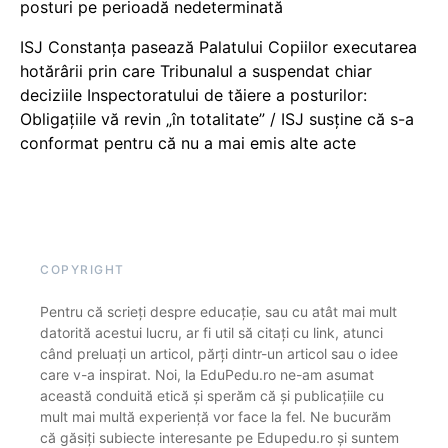
posturi pe perioadă nedeterminată
ISJ Constanța pasează Palatului Copiilor executarea
hotărârii prin care Tribunalul a suspendat chiar
deciziile Inspectoratului de tăiere a posturilor:
Obligațiile vă revin „în totalitate” / ISJ susține că s-a
conformat pentru că nu a mai emis alte acte
COPYRIGHT
Pentru că scrieți despre educație, sau cu atât mai mult
datorită acestui lucru, ar fi util să citați cu link, atunci
când preluați un articol, părți dintr-un articol sau o idee
care v-a inspirat. Noi, la EduPedu.ro ne-am asumat
această conduită etică și sperăm că și publicațiile cu
mult mai multă experiență vor face la fel. Ne bucurăm
că găsiți subiecte interesante pe Edupedu.ro și suntem