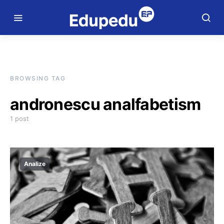
BROWSING TAG
andronescu analfabetism
1 post
Analize