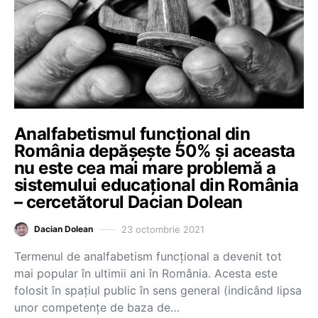
Analfabetismul funcțional din
România depășește 50% și aceasta
nu este cea mai mare problemă a
sistemului educațional din România
– cercetătorul Dacian Dolean
23 octombrie 2021
Dacian Dolean
Termenul de analfabetism funcțional a devenit tot
mai popular în ultimii ani în România. Acesta este
folosit în spațiul public în sens general (indicând lipsa
unor competențe de baza de…