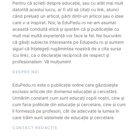
Pentru că scrieți despre educație, sau cu atât mai mult
datorită acestui lucru, ar fi util să citați cu link, atunci
când preluați un articol, părți dintr-un articol sau o idee
care v-a inspirat. Noi, la EduPedu.ro ne-am asumat
această conduită etică și sperăm că și publicațiile cu
mult mai multă experiență vor face la fel. Ne bucurăm
că găsiți subiecte interesante pe Edupedu.ro și suntem
siguri că înțelegeți rugămintea noastră de a cita sursa
(cu link), ca o declarație reciprocă de respect și
profesionalism. Vă mulțumim!
DESPRE NOI
EduPedu.ro este o publicație online care găzduiește
exclusiv articole din domeniul educației și cercetării.
Urmărim constant cum sunt educați copiii noștri, cine și
cum face politicile din educație și cercetare, cine și cum
îi formează pe profesori, cât de adecvate la lumea în
care trăim sunt sistemele de educație și cercetare.
CONTACT REDACȚIE