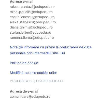
Adrese e-mail
raluca.pantazi@edupedu.ro
mihai.peticila@edupedu.ro
costin.ionescu@edupedu.ro
alexa.stanescu@edupedu.ro
diana.ghimisi@edupedu.ro
stefan.lefter@edupedu.ro
ramona.florea@edupedu.ro
Notă de informare cu privire la prelucrarea de date
personale prin intermediul site-ului
Politica de cookie
Modifică setarile cookie-urilor
PUBLICITATE ȘI PARTENERIATE
Adresă de e-mail
comunicare@edupedu.ro