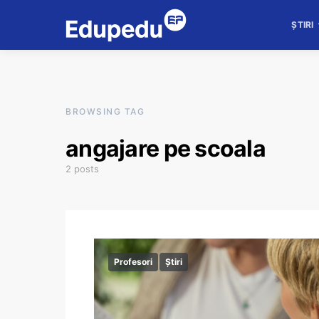
ȘTIRI
BROWSING TAG
angajare pe scoala
2 posts
Profesori
Știri