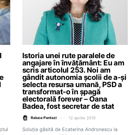
l
Istoria unei rute paralele de
angajare în învățământ: Eu am
scris articolul 253. Noi am
le
gândit autonomia școlii de a-și
l
selecta resursa umană, PSD a
transformat-o în șpagă
electorală forever – Oana
Badea, fost secretar de stat
12 aprilie 2019
Raluca Pantazi
ptul
Soluția găsită de Ecaterina Andronescu la