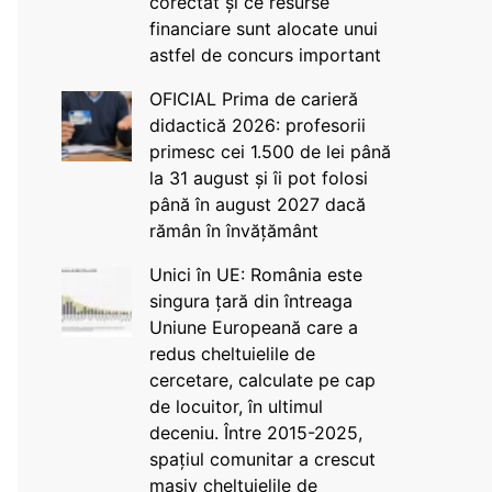
corectat și ce resurse
financiare sunt alocate unui
astfel de concurs important
OFICIAL Prima de carieră
didactică 2026: profesorii
primesc cei 1.500 de lei până
la 31 august și îi pot folosi
până în august 2027 dacă
rămân în învățământ
Unici în UE: România este
singura țară din întreaga
Uniune Europeană care a
redus cheltuielile de
cercetare, calculate pe cap
de locuitor, în ultimul
deceniu. Între 2015-2025,
spațiul comunitar a crescut
masiv cheltuielile de