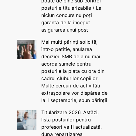
poate de bine sub control
posturile titularizabile / La
niciun concurs nu poți
garanta de la început
asigurarea unui post
Mai mulți părinți solicită,
într-o petiție, anularea
deciziei ISMB de a nu mai
acorda sumele pentru
posturile la plata cu ora din
cadrul cluburilor copiilor:
Multe cercuri de activități
extrașcolare vor dispărea de
la 1 septembrie, spun părinții
Titularizare 2026. Astăzi,
lista posturilor pentru
profesori va fi actualizată,
după repartizarea