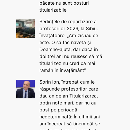
păcate nu sunt posturi
titularizabile
Ședințele de repartizare a
profesorilor 2026, la Sibiu.
Învățătoare: „Am zis iau ce
este. O să fac naveta și
Doamne-ajută, dar dacă în
doi,trei ani nu reușesc să mă
titularizez nu cred că mai
rămân în învățământ”
Sorin Ion, întrebat cum le
răspunde profesorilor care
dau an de an Titularizarea,
obțin note mari, dar nu au
post pe perioadă
nedeterminată: În ultimii ani
am încercat să ținem cât se