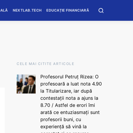
OALĂ
NEXTLAB.TECH
EDUCAȚIE FINANCIARĂ
CELE MAI CITITE ARTICOLE
Profesorul Petruț Rizea: O
profesoară a luat nota 4.90
la Titularizare, iar după
contestații nota a ajuns la
8.70 / Astfel de erori îmi
arată ce entuziasmați sunt
profesorii buni, cu
experiență să vină la