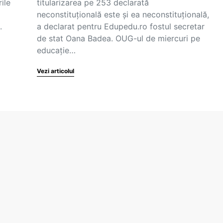
ile
titularizarea pe 253 declarată
neconstituțională este și ea neconstituțională,
.
a declarat pentru Edupedu.ro fostul secretar
de stat Oana Badea. OUG-ul de miercuri pe
educație…
Vezi articolul