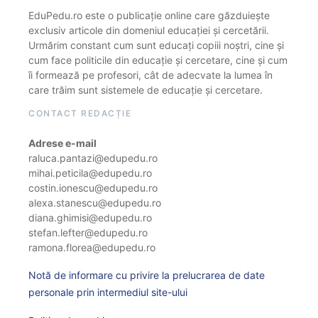
EduPedu.ro este o publicație online care găzduiește
exclusiv articole din domeniul educației și cercetării.
Urmărim constant cum sunt educați copiii noștri, cine și
cum face politicile din educație și cercetare, cine și cum
îi formează pe profesori, cât de adecvate la lumea în
care trăim sunt sistemele de educație și cercetare.
CONTACT REDACȚIE
Adrese e-mail
raluca.pantazi@edupedu.ro
mihai.peticila@edupedu.ro
costin.ionescu@edupedu.ro
alexa.stanescu@edupedu.ro
diana.ghimisi@edupedu.ro
stefan.lefter@edupedu.ro
ramona.florea@edupedu.ro
Notă de informare cu privire la prelucrarea de date
personale prin intermediul site-ului