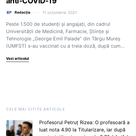
anti-COVID-19
11 octombrie 2021
Redacția
Peste 1.500 de studenți și angajați, din cadrul
Universităţii de Medicină, Farmacie, Ştiinţe şi
Tehnologie „George Emil Palade” din Târgu Mureş
(UMFST) s-au vaccinat cu a treia doză, după cum…
Vezi articolul
CELE MAI CITITE ARTICOLE
Profesorul Petruț Rizea: O profesoară a
luat nota 4.90 la Titularizare, iar după