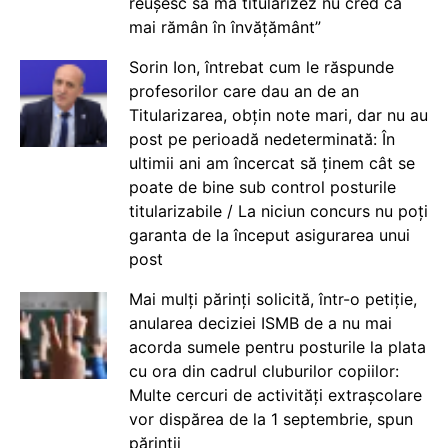
reușesc să mă titularizez nu cred că
mai rămân în învățământ”
Sorin Ion, întrebat cum le răspunde
profesorilor care dau an de an
Titularizarea, obțin note mari, dar nu au
post pe perioadă nedeterminată: În
ultimii ani am încercat să ținem cât se
poate de bine sub control posturile
titularizabile / La niciun concurs nu poți
garanta de la început asigurarea unui
post
Mai mulți părinți solicită, într-o petiție,
anularea deciziei ISMB de a nu mai
acorda sumele pentru posturile la plata
cu ora din cadrul cluburilor copiilor:
Multe cercuri de activități extrașcolare
vor dispărea de la 1 septembrie, spun
părinții