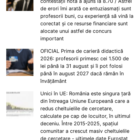
contestații nota a ajuns la 8.70 / Astfel
de erori îmi arată ce entuziasmați sunt
profesorii buni, cu experiență să vină la
corectat și ce resurse financiare sunt
alocate unui astfel de concurs
important
OFICIAL Prima de carieră didactică
2026: profesorii primesc cei 1.500 de
lei până la 31 august și îi pot folosi
până în august 2027 dacă rămân în
învățământ
Unici în UE: România este singura țară
din întreaga Uniune Europeană care a
redus cheltuielile de cercetare,
calculate pe cap de locuitor, în ultimul
deceniu. Între 2015-2025, spațiul
comunitar a crescut masiv cheltuielile
de cercetare - ultimele date Eurostat