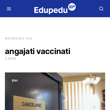
BROWSING TAG
angajati vaccinati
2 posts
Știri