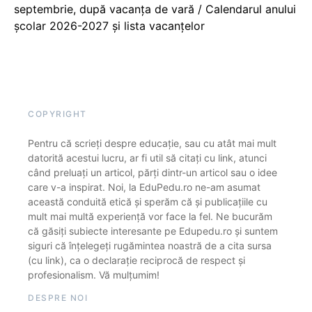
septembrie, după vacanța de vară / Calendarul anului
școlar 2026-2027 și lista vacanțelor
COPYRIGHT
Pentru că scrieți despre educație, sau cu atât mai mult
datorită acestui lucru, ar fi util să citați cu link, atunci
când preluați un articol, părți dintr-un articol sau o idee
care v-a inspirat. Noi, la EduPedu.ro ne-am asumat
această conduită etică și sperăm că și publicațiile cu
mult mai multă experiență vor face la fel. Ne bucurăm
că găsiți subiecte interesante pe Edupedu.ro și suntem
siguri că înțelegeți rugămintea noastră de a cita sursa
(cu link), ca o declarație reciprocă de respect și
profesionalism. Vă mulțumim!
DESPRE NOI