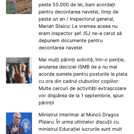
peste 55.000 de lei, bani acordați
pentru decontarea navetei, timp de
peste un an / Inspectorul general,
Marian Staicu: La vremea aceea nu
eram inspector șef. ISJ ne-a cerut să
depunem documente pentru
decontarea navetei
Mai mulți părinți solicită, într-o petiție,
anularea deciziei ISMB de a nu mai
acorda sumele pentru posturile la plata
cu ora din cadrul cluburilor copiilor:
Multe cercuri de activități extrașcolare
vor dispărea de la 1 septembrie, spun
părinții
Ministrul interimar al Muncii Dragos
Pîslaru: În urma ultimelor discuții cu
ministrul Educației lucrurile sunt mult