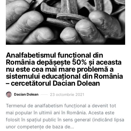
Analfabetismul funcțional din
România depășește 50% și aceasta
nu este cea mai mare problemă a
sistemului educațional din România
– cercetătorul Dacian Dolean
23 octombrie 2021
Dacian Dolean
Termenul de analfabetism funcțional a devenit tot
mai popular în ultimii ani în România. Acesta este
folosit în spațiul public în sens general (indicând lipsa
unor competențe de baza de…