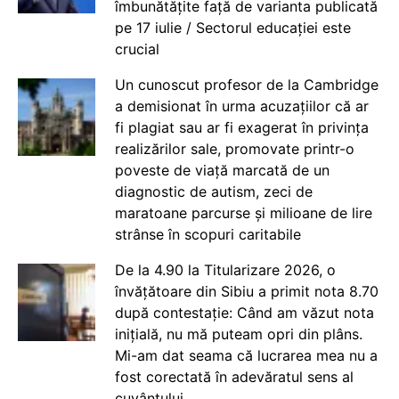
îmbunătățite față de varianta publicată
pe 17 iulie / Sectorul educației este
crucial
Un cunoscut profesor de la Cambridge
a demisionat în urma acuzațiilor că ar
fi plagiat sau ar fi exagerat în privința
realizărilor sale, promovate printr-o
poveste de viață marcată de un
diagnostic de autism, zeci de
maratoane parcurse și milioane de lire
strânse în scopuri caritabile
De la 4.90 la Titularizare 2026, o
învățătoare din Sibiu a primit nota 8.70
după contestație: Când am văzut nota
inițială, nu mă puteam opri din plâns.
Mi-am dat seama că lucrarea mea nu a
fost corectată în adevăratul sens al
cuvântului