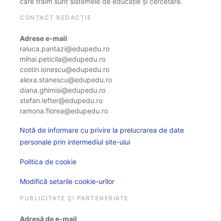
care trăim sunt sistemele de educație și cercetare.
CONTACT REDACȚIE
Adrese e-mail
raluca.pantazi@edupedu.ro
mihai.peticila@edupedu.ro
costin.ionescu@edupedu.ro
alexa.stanescu@edupedu.ro
diana.ghimisi@edupedu.ro
stefan.lefter@edupedu.ro
ramona.florea@edupedu.ro
Notă de informare cu privire la prelucrarea de date
personale prin intermediul site-ului
Politica de cookie
Modifică setarile cookie-urilor
PUBLICITATE ȘI PARTENERIATE
Adresă de e-mail