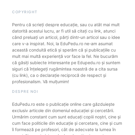
COPYRIGHT
Pentru că scrieți despre educație, sau cu atât mai mult
datorită acestui lucru, ar fi util să citați cu link, atunci
când preluați un articol, părți dintr-un articol sau o idee
care v-a inspirat. Noi, la EduPedu.ro ne-am asumat
această conduită etică și sperăm că și publicațiile cu
mult mai multă experiență vor face la fel. Ne bucurăm
că găsiți subiecte interesante pe Edupedu.ro și suntem
siguri că înțelegeți rugămintea noastră de a cita sursa
(cu link), ca o declarație reciprocă de respect și
profesionalism. Vă mulțumim!
DESPRE NOI
EduPedu.ro este o publicație online care găzduiește
exclusiv articole din domeniul educației și cercetării.
Urmărim constant cum sunt educați copiii noștri, cine și
cum face politicile din educație și cercetare, cine și cum
îi formează pe profesori, cât de adecvate la lumea în