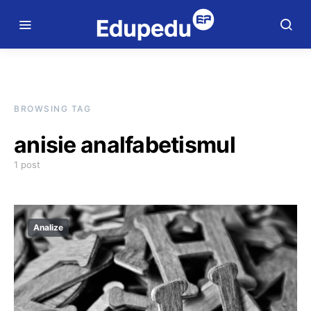
BROWSING TAG
anisie analfabetismul
1 post
Analize