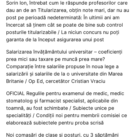
Sorin Ion, întrebat cum le răspunde profesorilor care
dau an de an Titularizarea, obțin note mari, dar nu au
post pe perioadă nedeterminată: În ultimii ani am
încercat să ținem cât se poate de bine sub control
posturile titularizabile / La niciun concurs nu poți
garanta de la început asigurarea unui post
Salarizarea învățământului universitar – coeficienți
prea mici sau taxare pe muncă prea mare?
Comparație între salariile propuse în noua lege a
salarizării și salariile de la o universitate din Marea
Britanie / Op Ed, cercetător Cristian Vraciu
OFICIAL Regulile pentru examenul de medic, medic
stomatolog și farmacist specialist, aplicabile din
toamnă, au fost schimbate / Subiecte unice pe
specialități / Condiții noi pentru membrii comisiei ce
elaborează subiectele pentru proba scrisă
Noi comasări de clase și posturi, cu 3 săptămâni