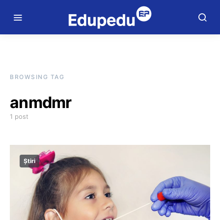
BROWSING TAG
anmdmr
1 post
Știri