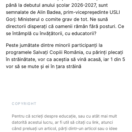
până la debutul anului școlar 2026-2027, sunt
semnalate de Alin Badea, prim-vicepreședinte USLI
Gorj: Ministerul o comite grav de tot. Ne sună
directorii disperați că oamenii rămân fără posturi. Ce
se întâmplă cu învățătorii, cu educatorii?
Peste jumătate dintre minorii participanți la
programele Salvați Copiii România, cu părinți plecați
în străinătate, vor ca aceștia să vină acasă, iar 1 din 5
vor să se mute și ei în țara străină
COPYRIGHT
Pentru că scrieți despre educație, sau cu atât mai mult
datorită acestui lucru, ar fi util să citați cu link, atunci
când preluați un articol, părți dintr-un articol sau o idee