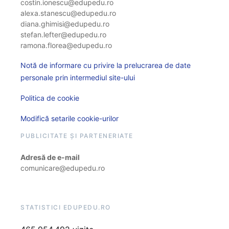
costin.ionescu@edupedu.ro
alexa.stanescu@edupedu.ro
diana.ghimisi@edupedu.ro
stefan.lefter@edupedu.ro
ramona.florea@edupedu.ro
Notă de informare cu privire la prelucrarea de date
personale prin intermediul site-ului
Politica de cookie
Modifică setarile cookie-urilor
PUBLICITATE ȘI PARTENERIATE
Adresă de e-mail
comunicare@edupedu.ro
STATISTICI EDUPEDU.RO