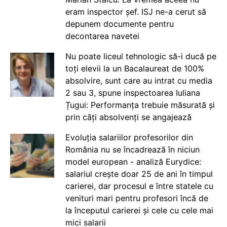
eram inspector șef. ISJ ne-a cerut să
depunem documente pentru
decontarea navetei
Nu poate liceul tehnologic să-i ducă pe
toți elevii la un Bacalaureat de 100%
absolvire, sunt care au intrat cu media
2 sau 3, spune inspectoarea Iuliana
Țugui: Performanța trebuie măsurată și
prin câți absolvenți se angajează
Evoluția salariilor profesorilor din
România nu se încadrează în niciun
model european - analiză Eurydice:
salariul crește doar 25 de ani în timpul
carierei, dar procesul e între statele cu
venituri mari pentru profesori încă de
la începutul carierei și cele cu cele mai
mici salarii