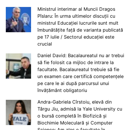
Ministrul interimar al Muncii Dragos
Pîslaru: În urma ultimelor discuții cu
ministrul Educației lucrurile sunt mult
îmbunătățite față de varianta publicată
pe 17 iulie / Sectorul educației este
crucial
Daniel David: Bacalaureatul nu ar trebui
să fie folosit ca mijloc de intrare la
facultate. Bacalaureatul trebuie să fie
un examen care certifică competențele
pe care le ai după parcursul unui
învățământ obligatoriu
Andra-Gabriela Cîrstoiu, elevă din
Târgu Jiu, admisă la Yale University cu
o bursă completă în Biofizică și
Biochimie Moleculară și Computer
Science: Am ales o facultate în