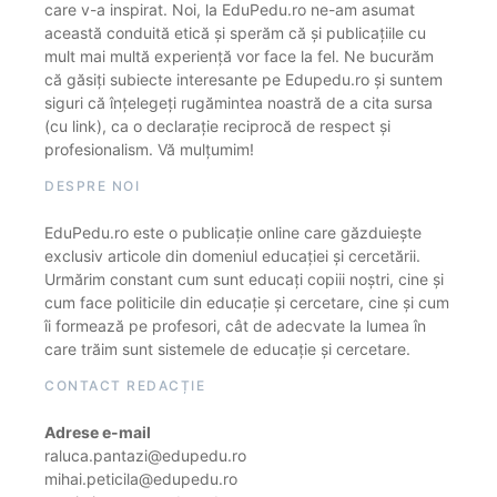
care v-a inspirat. Noi, la EduPedu.ro ne-am asumat
această conduită etică și sperăm că și publicațiile cu
mult mai multă experiență vor face la fel. Ne bucurăm
că găsiți subiecte interesante pe Edupedu.ro și suntem
siguri că înțelegeți rugămintea noastră de a cita sursa
(cu link), ca o declarație reciprocă de respect și
profesionalism. Vă mulțumim!
DESPRE NOI
EduPedu.ro este o publicație online care găzduiește
exclusiv articole din domeniul educației și cercetării.
Urmărim constant cum sunt educați copiii noștri, cine și
cum face politicile din educație și cercetare, cine și cum
îi formează pe profesori, cât de adecvate la lumea în
care trăim sunt sistemele de educație și cercetare.
CONTACT REDACȚIE
Adrese e-mail
raluca.pantazi@edupedu.ro
mihai.peticila@edupedu.ro