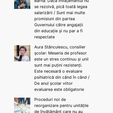
Barna: Dacă învățământul nu
se rezolvă, pică toată legea
salarizării / Sunt mai multe
promisiuni din partea
Guvernului către angajații
din educație și nu par a fi
respectate
Aura Stănculescu, consilier
școlar: Meseria de profesor
este un stres continuu și unii
sunt mai puțini rezistenți.
Este necesară o evaluare
psihiatrică din când în când /
De anul școlar viitor
evaluarea este obligatorie
Proceduri noi de
reorganizare pentru unitățile
de învățământ care nu au