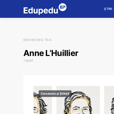
ȘTIRI
BROWSING TAG
Anne L’Huillier
1 post
Cercetare și Știință