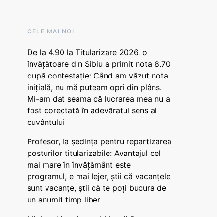
CELE MAI NOI
De la 4.90 la Titularizare 2026, o
învățătoare din Sibiu a primit nota 8.70
după contestație: Când am văzut nota
inițială, nu mă puteam opri din plâns.
Mi-am dat seama că lucrarea mea nu a
fost corectată în adevăratul sens al
cuvântului
Profesor, la ședința pentru repartizarea
posturilor titularizabile: Avantajul cel
mai mare în învățământ este
programul, e mai lejer, știi că vacanțele
sunt vacanţe, știi că te poți bucura de
un anumit timp liber