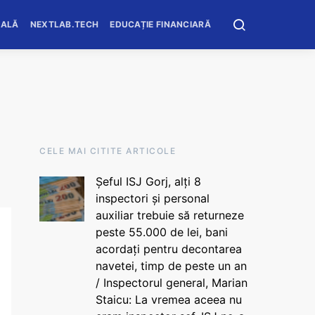
OALĂ
NEXTLAB.TECH
EDUCAȚIE FINANCIARĂ
CELE MAI CITITE ARTICOLE
Șeful ISJ Gorj, alți 8
inspectori și personal
auxiliar trebuie să returneze
peste 55.000 de lei, bani
acordați pentru decontarea
navetei, timp de peste un an
/ Inspectorul general, Marian
Staicu: La vremea aceea nu