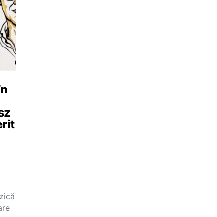
în
sz
rit
izică
are