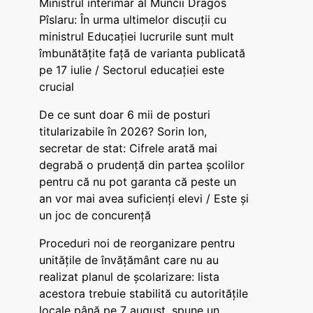
Ministrul interimar al Muncii Dragos
Pîslaru: În urma ultimelor discuții cu
ministrul Educației lucrurile sunt mult
îmbunătățite față de varianta publicată
pe 17 iulie / Sectorul educației este
crucial
De ce sunt doar 6 mii de posturi
titularizabile în 2026? Sorin Ion,
secretar de stat: Cifrele arată mai
degrabă o prudență din partea școlilor
pentru că nu pot garanta că peste un
an vor mai avea suficienți elevi / Este și
un joc de concurență
Proceduri noi de reorganizare pentru
unitățile de învățământ care nu au
realizat planul de școlarizare: lista
acestora trebuie stabilită cu autoritățile
locale până pe 7 august, spune un