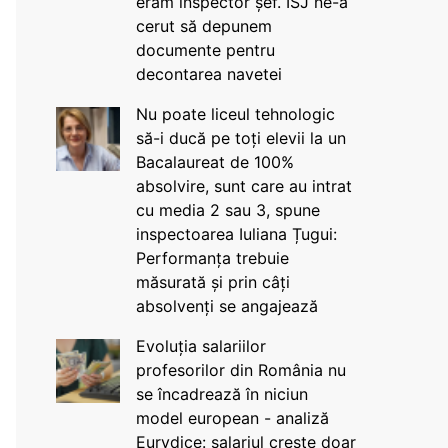
eram inspector șef. ISJ ne-a
cerut să depunem
documente pentru
decontarea navetei
Nu poate liceul tehnologic
să-i ducă pe toți elevii la un
Bacalaureat de 100%
absolvire, sunt care au intrat
cu media 2 sau 3, spune
inspectoarea Iuliana Țugui:
Performanța trebuie
măsurată și prin câți
absolvenți se angajează
Evoluția salariilor
profesorilor din România nu
se încadrează în niciun
model european - analiză
Eurydice: salariul crește doar