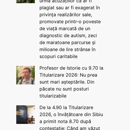
urma acuzațiilor că ar fi
plagiat sau ar fi exagerat în
privința realizărilor sale,
promovate printr-o poveste
de viață marcată de un
diagnostic de autism, zeci
de maratoane parcurse și
milioane de lire strânse în
scopuri caritabile
Profesor de Istorie cu 9.70 la
Titularizare 2026: Nu prea
sunt mari așteptările. Din
păcate nu sunt posturi
titularizabile
De la 4.90 la Titularizare
2026, o învățătoare din Sibiu
a primit nota 8.70 după
contestație: Când am văzut