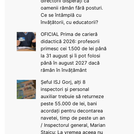
directorii disperați că
oamenii rămân fără posturi.
Ce se întâmplă cu
învățătorii, cu educatorii?
OFICIAL Prima de carieră
didactică 2026: profesorii
primesc cei 1.500 de lei până
la 31 august și îi pot folosi
până în august 2027 dacă
rămân în învățământ
Șeful ISJ Gorj, alți 8
inspectori și personal
auxiliar trebuie să returneze
peste 55.000 de lei, bani
acordați pentru decontarea
navetei, timp de peste un an
/ Inspectorul general, Marian
Staicu: La vremea aceea nu