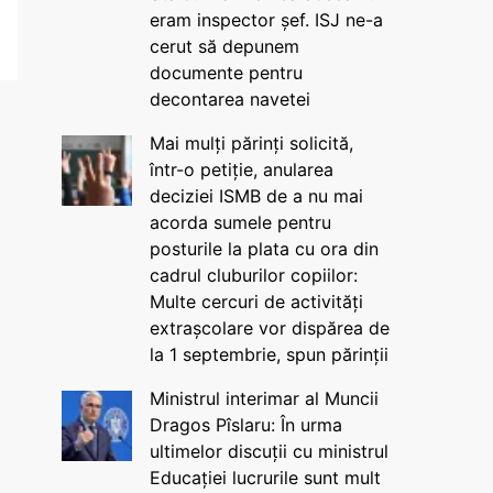
eram inspector șef. ISJ ne-a
cerut să depunem
documente pentru
decontarea navetei
Mai mulți părinți solicită,
într-o petiție, anularea
deciziei ISMB de a nu mai
acorda sumele pentru
posturile la plata cu ora din
cadrul cluburilor copiilor:
Multe cercuri de activități
extrașcolare vor dispărea de
la 1 septembrie, spun părinții
Ministrul interimar al Muncii
Dragos Pîslaru: În urma
ultimelor discuții cu ministrul
Educației lucrurile sunt mult