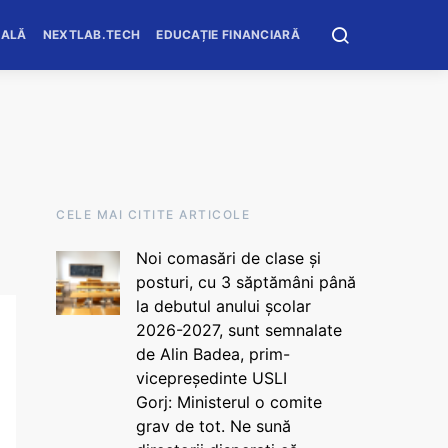
OALĂ
NEXTLAB.TECH
EDUCAȚIE FINANCIARĂ
CELE MAI CITITE ARTICOLE
Noi comasări de clase și
posturi, cu 3 săptămâni până
la debutul anului școlar
2026-2027, sunt semnalate
de Alin Badea, prim-
vicepreședinte USLI
Gorj: Ministerul o comite
grav de tot. Ne sună