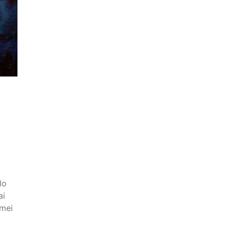
lo
ai
emei