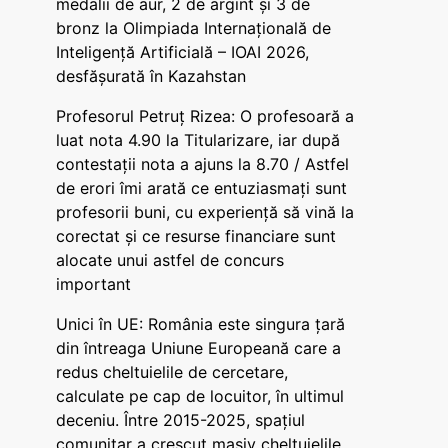
medalii de aur, 2 de argint și 3 de
bronz la Olimpiada Internațională de
Inteligență Artificială – IOAI 2026,
desfășurată în Kazahstan
Profesorul Petruț Rizea: O profesoară a
luat nota 4.90 la Titularizare, iar după
contestații nota a ajuns la 8.70 / Astfel
de erori îmi arată ce entuziasmați sunt
profesorii buni, cu experiență să vină la
corectat și ce resurse financiare sunt
alocate unui astfel de concurs
important
Unici în UE: România este singura țară
din întreaga Uniune Europeană care a
redus cheltuielile de cercetare,
calculate pe cap de locuitor, în ultimul
deceniu. Între 2015-2025, spațiul
comunitar a crescut masiv cheltuielile