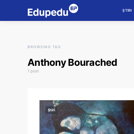
ȘTIRI
BROWSING TAG
Anthony Bourached
1 post
Știri