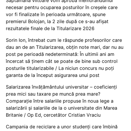
Săptămâna viitoare vom aproba memorandumul
necesar pentru ocuparea posturilor în creșele care
vor fi finalizate în perioada următoare, spune
premierul Bolojan, la 2 zile după ce s-au afișat
rezultatele finale de la Titularizare 2026
Sorin Ion, întrebat cum le răspunde profesorilor care
dau an de an Titularizarea, obțin note mari, dar nu au
post pe perioadă nedeterminată: În ultimii ani am
încercat să ținem cât se poate de bine sub control
posturile titularizabile / La niciun concurs nu poți
garanta de la început asigurarea unui post
Salarizarea învățământului universitar – coeficienți
prea mici sau taxare pe muncă prea mare?
Comparație între salariile propuse în noua lege a
salarizării și salariile de la o universitate din Marea
Britanie / Op Ed, cercetător Cristian Vraciu
Campania de reciclare a unor studenți care îmbină