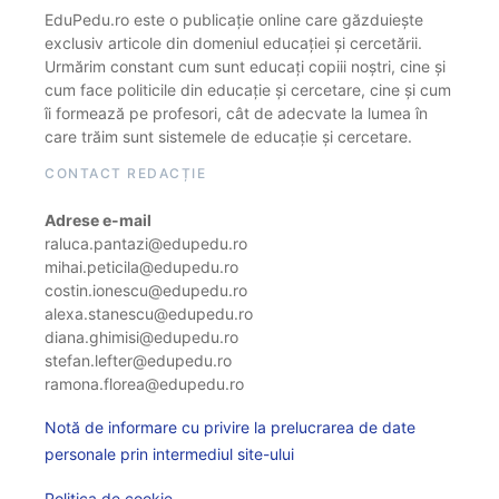
EduPedu.ro este o publicație online care găzduiește
exclusiv articole din domeniul educației și cercetării.
Urmărim constant cum sunt educați copiii noștri, cine și
cum face politicile din educație și cercetare, cine și cum
îi formează pe profesori, cât de adecvate la lumea în
care trăim sunt sistemele de educație și cercetare.
CONTACT REDACȚIE
Adrese e-mail
raluca.pantazi@edupedu.ro
mihai.peticila@edupedu.ro
costin.ionescu@edupedu.ro
alexa.stanescu@edupedu.ro
diana.ghimisi@edupedu.ro
stefan.lefter@edupedu.ro
ramona.florea@edupedu.ro
Notă de informare cu privire la prelucrarea de date
personale prin intermediul site-ului
Politica de cookie