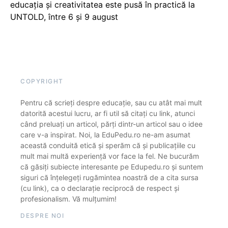
educația și creativitatea este pusă în practică la
UNTOLD, între 6 și 9 august
COPYRIGHT
Pentru că scrieți despre educație, sau cu atât mai mult
datorită acestui lucru, ar fi util să citați cu link, atunci
când preluați un articol, părți dintr-un articol sau o idee
care v-a inspirat. Noi, la EduPedu.ro ne-am asumat
această conduită etică și sperăm că și publicațiile cu
mult mai multă experiență vor face la fel. Ne bucurăm
că găsiți subiecte interesante pe Edupedu.ro și suntem
siguri că înțelegeți rugămintea noastră de a cita sursa
(cu link), ca o declarație reciprocă de respect și
profesionalism. Vă mulțumim!
DESPRE NOI