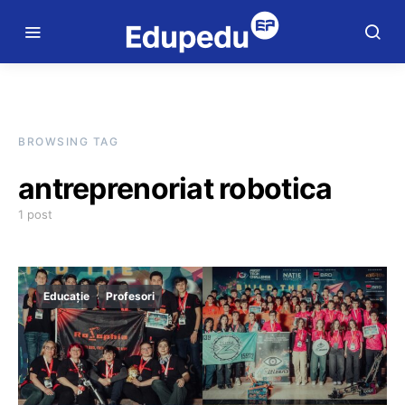
BROWSING TAG
antreprenoriat robotica
1 post
Educație
Profesori