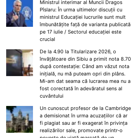
Ministrul interimar al Muncii Dragos
Pîslaru: În urma ultimelor discuții cu
ministrul Educației lucrurile sunt mult
îmbunătățite față de varianta publicată
pe 17 iulie / Sectorul educației este
crucial
De la 4.90 la Titularizare 2026, o
învățătoare din Sibiu a primit nota 8.70
după contestație: Când am văzut nota
inițială, nu mă puteam opri din plâns.
Mi-am dat seama că lucrarea mea nu a
fost corectată în adevăratul sens al
cuvântului
Un cunoscut profesor de la Cambridge
a demisionat în urma acuzațiilor că ar
fi plagiat sau ar fi exagerat în privința
realizărilor sale, promovate printr-o
poveste de viață marcată de un