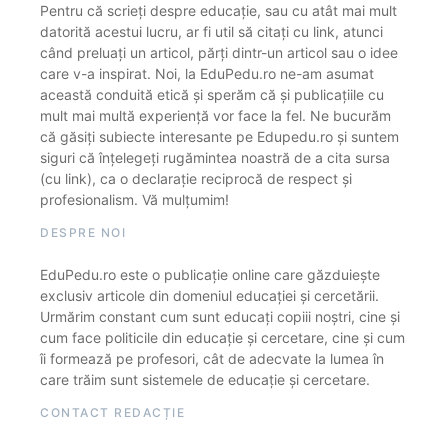
Pentru că scrieți despre educație, sau cu atât mai mult
datorită acestui lucru, ar fi util să citați cu link, atunci
când preluați un articol, părți dintr-un articol sau o idee
care v-a inspirat. Noi, la EduPedu.ro ne-am asumat
această conduită etică și sperăm că și publicațiile cu
mult mai multă experiență vor face la fel. Ne bucurăm
că găsiți subiecte interesante pe Edupedu.ro și suntem
siguri că înțelegeți rugămintea noastră de a cita sursa
(cu link), ca o declarație reciprocă de respect și
profesionalism. Vă mulțumim!
DESPRE NOI
EduPedu.ro este o publicație online care găzduiește
exclusiv articole din domeniul educației și cercetării.
Urmărim constant cum sunt educați copiii noștri, cine și
cum face politicile din educație și cercetare, cine și cum
îi formează pe profesori, cât de adecvate la lumea în
care trăim sunt sistemele de educație și cercetare.
CONTACT REDACȚIE