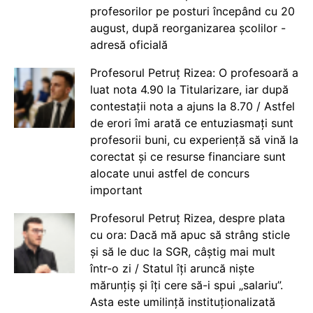
profesorilor pe posturi începând cu 20
august, după reorganizarea școlilor -
adresă oficială
Profesorul Petruț Rizea: O profesoară a
luat nota 4.90 la Titularizare, iar după
contestații nota a ajuns la 8.70 / Astfel
de erori îmi arată ce entuziasmați sunt
profesorii buni, cu experiență să vină la
corectat și ce resurse financiare sunt
alocate unui astfel de concurs
important
Profesorul Petruț Rizea, despre plata
cu ora: Dacă mă apuc să strâng sticle
și să le duc la SGR, câștig mai mult
într-o zi / Statul îți aruncă niște
mărunțiș și îți cere să-i spui „salariu”.
Asta este umilință instituționalizată