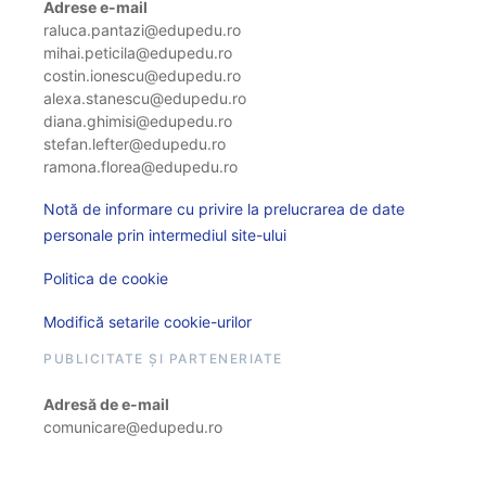
Adrese e-mail
raluca.pantazi@edupedu.ro
mihai.peticila@edupedu.ro
costin.ionescu@edupedu.ro
alexa.stanescu@edupedu.ro
diana.ghimisi@edupedu.ro
stefan.lefter@edupedu.ro
ramona.florea@edupedu.ro
Notă de informare cu privire la prelucrarea de date
personale prin intermediul site-ului
Politica de cookie
Modifică setarile cookie-urilor
PUBLICITATE ȘI PARTENERIATE
Adresă de e-mail
comunicare@edupedu.ro