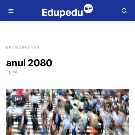
BROWSING TAG
anul 2080
1 post
Știri