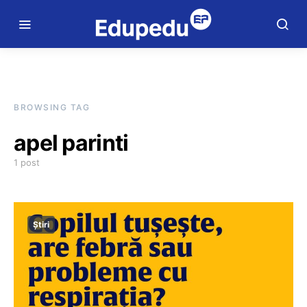
BROWSING TAG
apel parinti
1 post
Știri