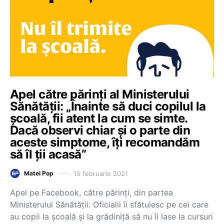
Apel către părinți al Ministerului
Sănătății: „Înainte să duci copilul la
școală, fii atent la cum se simte.
Dacă observi chiar și o parte din
aceste simptome, îți recomandăm
să îl ții acasă”
15 februarie 2021
Matei Pop
Apel pe Facebook, către părinți, din partea
Ministerului Sănătății. Oficialii îi sfătuiesc pe cei care
au copii la școală și la grădiniță să nu îi lase la cursuri