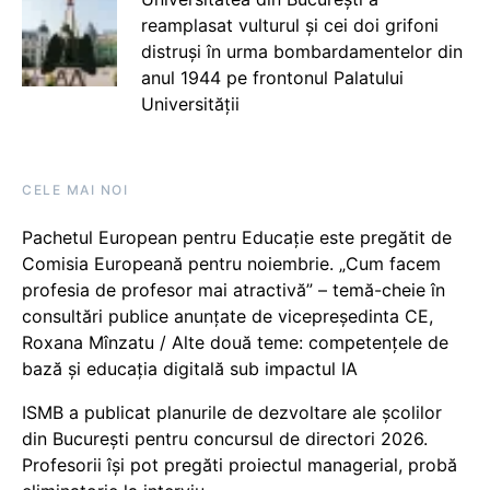
reamplasat vulturul și cei doi grifoni
distruși în urma bombardamentelor din
anul 1944 pe frontonul Palatului
Universității
CELE MAI NOI
Pachetul European pentru Educație este pregătit de
Comisia Europeană pentru noiembrie. „Cum facem
profesia de profesor mai atractivă” – temă-cheie în
consultări publice anunțate de vicepreședinta CE,
Roxana Mînzatu / Alte două teme: competențele de
bază și educația digitală sub impactul IA
ISMB a publicat planurile de dezvoltare ale școlilor
din București pentru concursul de directori 2026.
Profesorii își pot pregăti proiectul managerial, probă