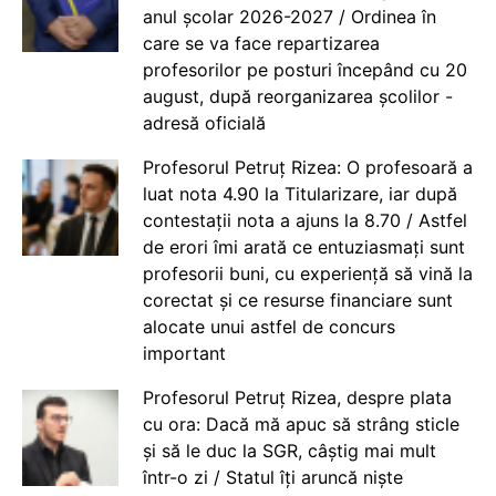
anul școlar 2026-2027 / Ordinea în
care se va face repartizarea
profesorilor pe posturi începând cu 20
august, după reorganizarea școlilor -
adresă oficială
Profesorul Petruț Rizea: O profesoară a
luat nota 4.90 la Titularizare, iar după
contestații nota a ajuns la 8.70 / Astfel
de erori îmi arată ce entuziasmați sunt
profesorii buni, cu experiență să vină la
corectat și ce resurse financiare sunt
alocate unui astfel de concurs
important
Profesorul Petruț Rizea, despre plata
cu ora: Dacă mă apuc să strâng sticle
și să le duc la SGR, câștig mai mult
într-o zi / Statul îți aruncă niște