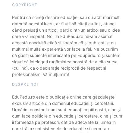
COPYRIGHT
Pentru că scrieți despre educație, sau cu atât mai mult
datorită acestui lucru, ar fi util să citați cu link, atunci
când preluați un articol, părți dintr-un articol sau o idee
care v-a inspirat. Noi, la EduPedu.ro ne-am asumat
această conduită etică și sperăm că și publicațiile cu
mult mai multă experiență vor face la fel. Ne bucurăm
că găsiți subiecte interesante pe Edupedu.ro și suntem
siguri că înțelegeți rugămintea noastră de a cita sursa
(cu link), ca o declarație reciprocă de respect și
profesionalism. Vă mulțumim!
DESPRE NOI
EduPedu.ro este o publicație online care găzduiește
exclusiv articole din domeniul educației și cercetării.
Urmărim constant cum sunt educați copiii noștri, cine și
cum face politicile din educație și cercetare, cine și cum
îi formează pe profesori, cât de adecvate la lumea în
care trăim sunt sistemele de educație și cercetare.