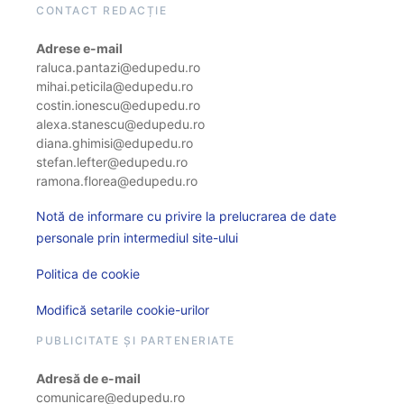
CONTACT REDACȚIE
Adrese e-mail
raluca.pantazi@edupedu.ro
mihai.peticila@edupedu.ro
costin.ionescu@edupedu.ro
alexa.stanescu@edupedu.ro
diana.ghimisi@edupedu.ro
stefan.lefter@edupedu.ro
ramona.florea@edupedu.ro
Notă de informare cu privire la prelucrarea de date
personale prin intermediul site-ului
Politica de cookie
Modifică setarile cookie-urilor
PUBLICITATE ȘI PARTENERIATE
Adresă de e-mail
comunicare@edupedu.ro