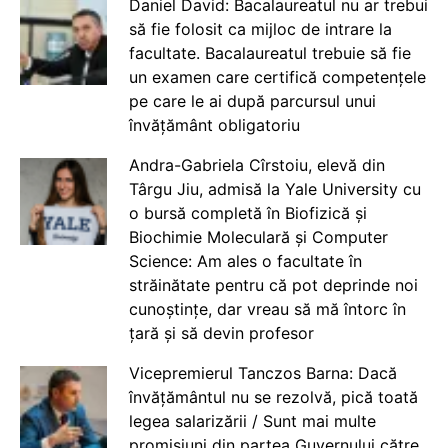
Daniel David: Bacalaureatul nu ar trebui
să fie folosit ca mijloc de intrare la
facultate. Bacalaureatul trebuie să fie
un examen care certifică competențele
pe care le ai după parcursul unui
învățământ obligatoriu
Andra-Gabriela Cîrstoiu, elevă din
Târgu Jiu, admisă la Yale University cu
o bursă completă în Biofizică și
Biochimie Moleculară și Computer
Science: Am ales o facultate în
străinătate pentru că pot deprinde noi
cunoștințe, dar vreau să mă întorc în
țară și să devin profesor
Vicepremierul Tanczos Barna: Dacă
învățământul nu se rezolvă, pică toată
legea salarizării / Sunt mai multe
promisiuni din partea Guvernului către