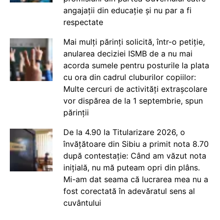
angajații din educație și nu par a fi
respectate
Mai mulți părinți solicită, într-o petiție,
anularea deciziei ISMB de a nu mai
acorda sumele pentru posturile la plata
cu ora din cadrul cluburilor copiilor:
Multe cercuri de activități extrașcolare
vor dispărea de la 1 septembrie, spun
părinții
De la 4.90 la Titularizare 2026, o
învățătoare din Sibiu a primit nota 8.70
după contestație: Când am văzut nota
inițială, nu mă puteam opri din plâns.
Mi-am dat seama că lucrarea mea nu a
fost corectată în adevăratul sens al
cuvântului