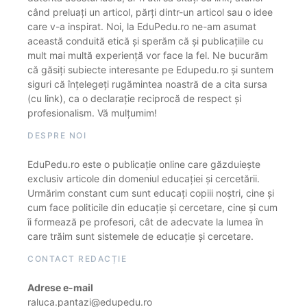
când preluați un articol, părți dintr-un articol sau o idee
care v-a inspirat. Noi, la EduPedu.ro ne-am asumat
această conduită etică și sperăm că și publicațiile cu
mult mai multă experiență vor face la fel. Ne bucurăm
că găsiți subiecte interesante pe Edupedu.ro și suntem
siguri că înțelegeți rugămintea noastră de a cita sursa
(cu link), ca o declarație reciprocă de respect și
profesionalism. Vă mulțumim!
DESPRE NOI
EduPedu.ro este o publicație online care găzduiește
exclusiv articole din domeniul educației și cercetării.
Urmărim constant cum sunt educați copiii noștri, cine și
cum face politicile din educație și cercetare, cine și cum
îi formează pe profesori, cât de adecvate la lumea în
care trăim sunt sistemele de educație și cercetare.
CONTACT REDACȚIE
Adrese e-mail
raluca.pantazi@edupedu.ro