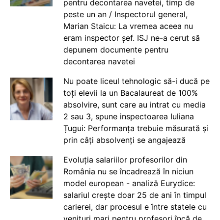
pentru decontarea navetei, timp de
peste un an / Inspectorul general,
Marian Staicu: La vremea aceea nu
eram inspector șef. ISJ ne-a cerut să
depunem documente pentru
decontarea navetei
Nu poate liceul tehnologic să-i ducă pe
toți elevii la un Bacalaureat de 100%
absolvire, sunt care au intrat cu media
2 sau 3, spune inspectoarea Iuliana
Țugui: Performanța trebuie măsurată și
prin câți absolvenți se angajează
Evoluția salariilor profesorilor din
România nu se încadrează în niciun
model european - analiză Eurydice:
salariul crește doar 25 de ani în timpul
carierei, dar procesul e între statele cu
venituri mari pentru profesori încă de