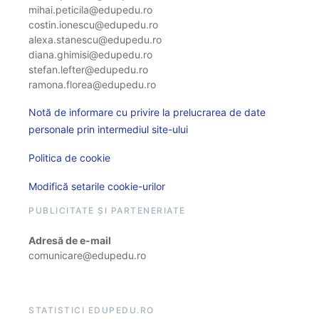
mihai.peticila@edupedu.ro
costin.ionescu@edupedu.ro
alexa.stanescu@edupedu.ro
diana.ghimisi@edupedu.ro
stefan.lefter@edupedu.ro
ramona.florea@edupedu.ro
Notă de informare cu privire la prelucrarea de date
personale prin intermediul site-ului
Politica de cookie
Modifică setarile cookie-urilor
PUBLICITATE ȘI PARTENERIATE
Adresă de e-mail
comunicare@edupedu.ro
STATISTICI EDUPEDU.RO