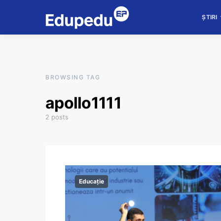
ȘTIRI
BROWSING TAG
apollo1111
2 posts
Educație