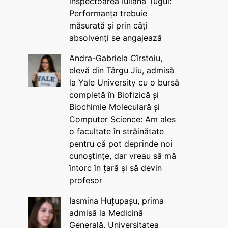
inspectoarea Iuliana Țugui:
Performanța trebuie
măsurată și prin câți
absolvenți se angajează
Andra-Gabriela Cîrstoiu,
elevă din Târgu Jiu, admisă
la Yale University cu o bursă
completă în Biofizică și
Biochimie Moleculară și
Computer Science: Am ales
o facultate în străinătate
pentru că pot deprinde noi
cunoștințe, dar vreau să mă
întorc în țară și să devin
profesor
Iasmina Huțupașu, prima
admisă la Medicină
Generală, Universitatea