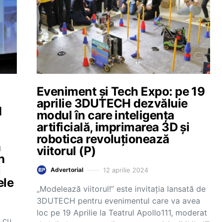
Eveniment și Tech Expo: pe 19
aprilie 3DUTECH dezvăluie
H
modul în care inteligența
artificială, imprimarea 3D și
robotica revoluționează
m
viitorul (P)
n
i
12 aprilie 2024
Advertorial
ele
„Modelează viitorul!” este invitația lansată de
3DUTECH pentru evenimentul care va avea
loc pe 19 Aprilie la Teatrul Apollo111, moderat
m cu