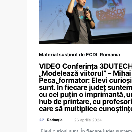
Material susținut de ECDL Romania
VIDEO Conferința 3DUTEC
„Modelează viitorul” – Mihai
Peca, formator: Elevi curioși
sunt. În fiecare județ sunte
cu cel puțin o imprimantă, u
hub de printare, cu profesor
care să multiplice cunoștinț
26 aprilie 2024
Redacția
„Elevi curioși sunt. În fiecare județ sunte