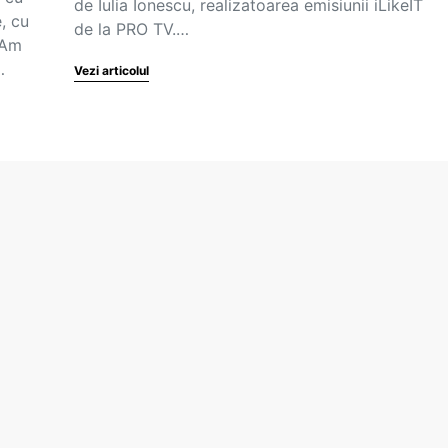
de Iulia Ionescu, realizatoarea emisiunii iLikeIT
, cu
de la PRO TV.…
 Am
…
Vezi articolul