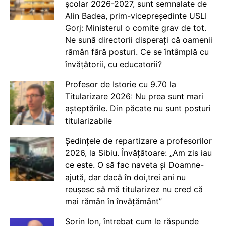
școlar 2026-2027, sunt semnalate de
Alin Badea, prim-vicepreședinte USLI
Gorj: Ministerul o comite grav de tot.
Ne sună directorii disperați că oamenii
rămân fără posturi. Ce se întâmplă cu
învățătorii, cu educatorii?
Profesor de Istorie cu 9.70 la
Titularizare 2026: Nu prea sunt mari
așteptările. Din păcate nu sunt posturi
titularizabile
Ședințele de repartizare a profesorilor
2026, la Sibiu. Învățătoare: „Am zis iau
ce este. O să fac naveta și Doamne-
ajută, dar dacă în doi,trei ani nu
reușesc să mă titularizez nu cred că
mai rămân în învățământ”
Sorin Ion, întrebat cum le răspunde