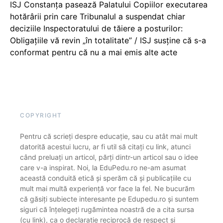
ISJ Constanța pasează Palatului Copiilor executarea
hotărârii prin care Tribunalul a suspendat chiar
deciziile Inspectoratului de tăiere a posturilor:
Obligațiile vă revin „în totalitate” / ISJ susține că s-a
conformat pentru că nu a mai emis alte acte
COPYRIGHT
Pentru că scrieți despre educație, sau cu atât mai mult
datorită acestui lucru, ar fi util să citați cu link, atunci
când preluați un articol, părți dintr-un articol sau o idee
care v-a inspirat. Noi, la EduPedu.ro ne-am asumat
această conduită etică și sperăm că și publicațiile cu
mult mai multă experiență vor face la fel. Ne bucurăm
că găsiți subiecte interesante pe Edupedu.ro și suntem
siguri că înțelegeți rugămintea noastră de a cita sursa
(cu link), ca o declarație reciprocă de respect și