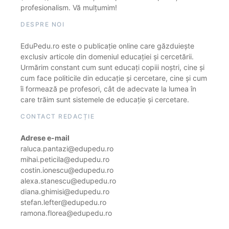
profesionalism. Vă mulțumim!
DESPRE NOI
EduPedu.ro este o publicație online care găzduiește
exclusiv articole din domeniul educației și cercetării.
Urmărim constant cum sunt educați copiii noștri, cine și
cum face politicile din educație și cercetare, cine și cum
îi formează pe profesori, cât de adecvate la lumea în
care trăim sunt sistemele de educație și cercetare.
CONTACT REDACȚIE
Adrese e-mail
raluca.pantazi@edupedu.ro
mihai.peticila@edupedu.ro
costin.ionescu@edupedu.ro
alexa.stanescu@edupedu.ro
diana.ghimisi@edupedu.ro
stefan.lefter@edupedu.ro
ramona.florea@edupedu.ro