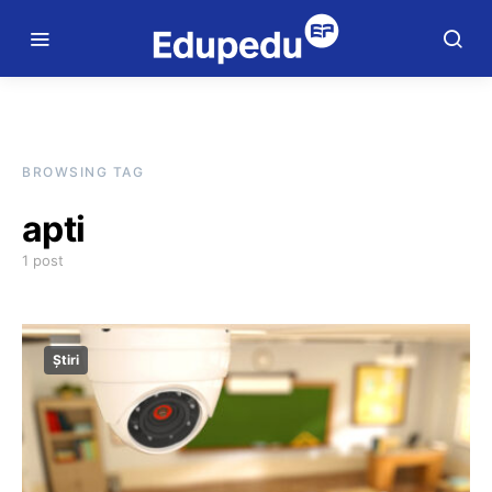
BROWSING TAG
apti
1 post
Știri