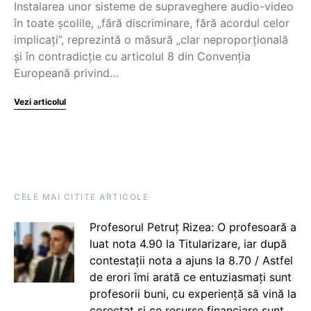
Instalarea unor sisteme de supraveghere audio-video
în toate școlile, „fără discriminare, fără acordul celor
implicați”, reprezintă o măsură „clar neproporțională
și în contradicție cu articolul 8 din Convenția
Europeană privind…
Vezi articolul
CELE MAI CITITE ARTICOLE
Profesorul Petruț Rizea: O profesoară a
luat nota 4.90 la Titularizare, iar după
contestații nota a ajuns la 8.70 / Astfel
de erori îmi arată ce entuziasmați sunt
profesorii buni, cu experiență să vină la
corectat și ce resurse financiare sunt